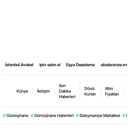
Samsun
Siirt
Sinop
Sivas
Tekirdağ
İstanbul Avukat
iptv satın al
Eşya Depolama
uluslararası ev
Tokat
Trabzon
Son
Döviz
Altın
K
Künye
İletişim
Dakika
Tunceli
Kurları
Fiyatları
F
Haberleri
Şanlıurfa
#
Gümüşhane
#
Gümüşhane Haberleri
#
Süleymaniye Mahallesi
#
Şi
Uşak
Van