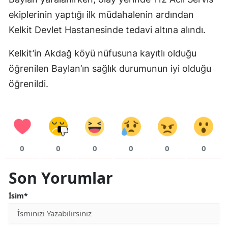
Mersin
ekiplerinin yaptığı ilk müdahalenin ardından
Kelkit Devlet Hastanesinde tedavi altına alındı.
İstanbul
Kelkit’in Akdağ köyü nüfusuna kayıtlı olduğu
İzmir
öğrenilen Baylan’ın sağlık durumunun iyi olduğu
Kars
öğrenildi.
Kastamonu
Kayseri
Kırklareli
0
0
0
0
0
0
Kırşehir
Son Yorumlar
Kocaeli
İsim*
Konya
Kütahya