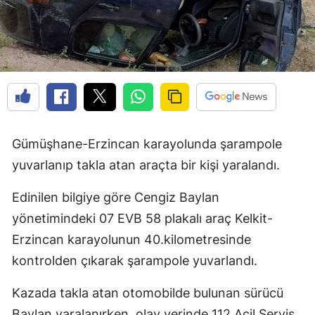
Edirne
Elazığ
Erzincan
Erzurum
Eskişehir
Gümüşhane-Erzincan karayolunda şarampole
Gaziantep
yuvarlanıp takla atan araçta bir kişi yaralandı.
Giresun
Edinilen bilgiye göre Cengiz Baylan
yönetimindeki 07 EVB 58 plakalı araç Kelkit-
Gümüşhane
Erzincan karayolunun 40.kilometresinde
Hakkari
kontrolden çıkarak şarampole yuvarlandı.
Hatay
Kazada takla atan otomobilde bulunan sürücü
Isparta
Baylan yaralanırken, olay yerinde 112 Acil Servis