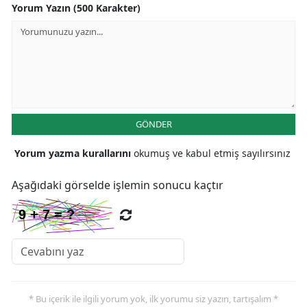
Yorum Yazın (500 Karakter)
Malatya
Manisa
Kahramanmaraş
Mardin
GÖNDER
Muğla
Yorum yazma kurallarını
okumuş ve kabul etmiş sayılırsınız
Muş
Aşağıdaki görselde işlemin sonucu kaçtır
Nevşehir
Niğde
Ordu
Rize
* Bu içerik ile ilgili yorum yok, ilk yorumu siz yazın, tartışalım *
Sakarya