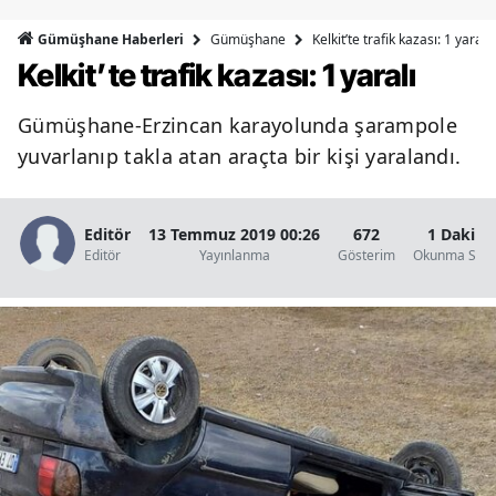
Bilecik
Gümüşhane
Kelkit’te trafik kazası: 1 yaralı
Gümüşhane Haberleri
Kelkit’te trafik kazası: 1 yaralı
Bingöl
Bitlis
Gümüşhane-Erzincan karayolunda şarampole
yuvarlanıp takla atan araçta bir kişi yaralandı.
Bolu
Burdur
Editör
13 Temmuz 2019 00:26
672
1 Dakika
Bursa
Editör
Yayınlanma
Gösterim
Okunma Süre
Çanakkale
Çankırı
Çorum
Denizli
Diyarbakır