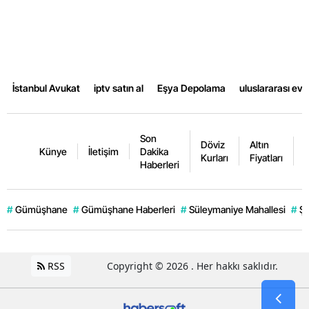
İstanbul Avukat
iptv satın al
Eşya Depolama
uluslararası ev
Son
Döviz
Altın
K
Künye
İletişim
Dakika
Kurları
Fiyatları
F
Haberleri
#
Gümüşhane
#
Gümüşhane Haberleri
#
Süleymaniye Mahallesi
#
Şi
RSS
Copyright © 2026 . Her hakkı saklıdır.