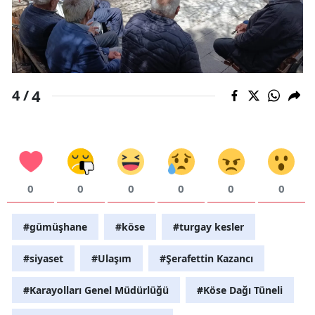
4
4 /
0
0
0
0
0
0
#gümüşhane
#köse
#turgay kesler
#siyaset
#Ulaşım
#Şerafettin Kazancı
#Karayolları Genel Müdürlüğü
#Köse Dağı Tüneli