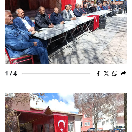
Yalova
Karabük
Kilis
Osmaniye
Düzce
4
1 /