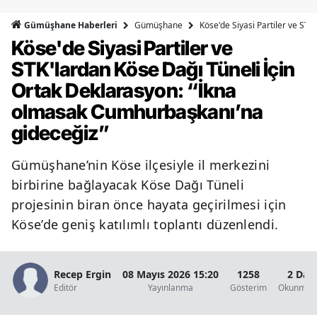
Bilecik
Gümüşhane
Köse'de Siyasi Partiler ve ST
Gümüşhane Haberleri
Köse'de Siyasi Partiler ve
Bingöl
STK'lardan Köse Dağı Tüneli İçin
Bitlis
Ortak Deklarasyon: “İkna
Bolu
olmasak Cumhurbaşkanı’na
gideceğiz”
Burdur
Bursa
Gümüşhane’nin Köse ilçesiyle il merkezini
birbirine bağlayacak Köse Dağı Tüneli
Çanakkale
projesinin biran önce hayata geçirilmesi için
Çankırı
Köse’de geniş katılımlı toplantı düzenlendi.
Çorum
Recep Ergin
08 Mayıs 2026 15:20
1258
2 Dak
Denizli
Editör
Yayınlanma
Gösterim
Okunma S
Diyarbakır