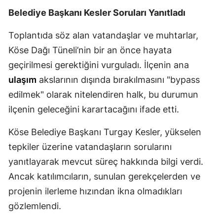
Belediye Başkanı Kesler Soruları Yanıtladı
Malatya
Toplantıda söz alan vatandaşlar ve muhtarlar,
Manisa
Köse Dağı Tüneli’nin bir an önce hayata
Kahramanmaraş
geçirilmesi gerektiğini vurguladı. İlçenin ana
Mardin
ulaşım
akslarının dışında bırakılmasını "bypass
edilmek" olarak nitelendiren halk, bu durumun
Muğla
ilçenin geleceğini karartacağını ifade etti.
Muş
Köse Belediye Başkanı Turgay Kesler, yükselen
Nevşehir
tepkiler üzerine vatandaşların sorularını
Niğde
yanıtlayarak mevcut süreç hakkında bilgi verdi.
Ancak katılımcıların, sunulan gerekçelerden ve
Ordu
projenin ilerleme hızından ikna olmadıkları
Rize
gözlemlendi.
Sakarya