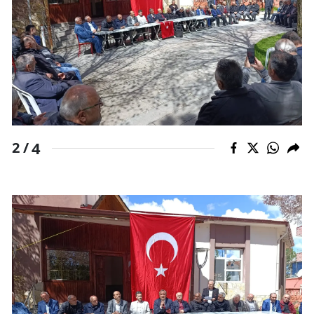
4
2 /