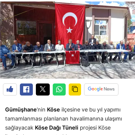
Edirne
Elazığ
Erzincan
Erzurum
Eskişehir
Gaziantep
Giresun
Gümüşhane
Hakkari
Gümüşhane
’nin
Köse
ilçesine ve bu yıl yapımı
tamamlanması planlanan havalimanına ulaşımı
Hatay
sağlayacak
Köse Dağı Tüneli
projesi Köse
Isparta