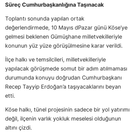
Süreç Cumhurbaşkanlığına Taşınacak
Samsun
Toplantı sonunda yapılan ortak
Siirt
değerlendirmede, 10 Mayıs dPazar günü Köse’ye
Sinop
gelmesi beklenen Gümüşhane milletvekilleriyle
konunun yüz yüze görüşülmesine karar verildi.
Sivas
İlçe halkı ve temsilcileri, milletvekilleriyle
Tekirdağ
yapılacak görüşmede somut bir adım atılmaması
Tokat
durumunda konuyu doğrudan Cumhurbaşkanı
Trabzon
Recep Tayyip Erdoğan’a taşıyacaklarını beyan
etti.
Tunceli
Şanlıurfa
Köse halkı, tünel projesinin sadece bir yol yatırımı
değil, ilçenin varlık yokluk meselesi olduğunun
Uşak
altını çizdi.
Van