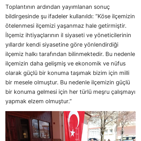
Toplantının ardından yayımlanan sonuç
Yozgat
bildirgesinde şu ifadeler kullanıldı: “Köse ilçemizin
Zonguldak
ötelenmesi ilçemizi yaşanmaz hale getirmiştir.
İlçemiz ihtiyaçlarının il siyaseti ve yöneticilerinin
Aksaray
yıllardır kendi siyasetine göre yönlendirdiği
Bayburt
ilçemiz halkı tarafından bilinmektedir. Bu nedenle
ilçemizin daha gelişmiş ve ekonomik ve nüfus
Karaman
olarak güçlü bir konuma taşımak bizim için milli
Kırıkkale
bir mesele olmuştur. Bu nedenle ilçemizin güçlü
Batman
bir konuma gelmesi için her türlü meşru çalışmayı
yapmak elzem olmuştur.”
Şırnak
Bartın
Ardahan
Iğdır