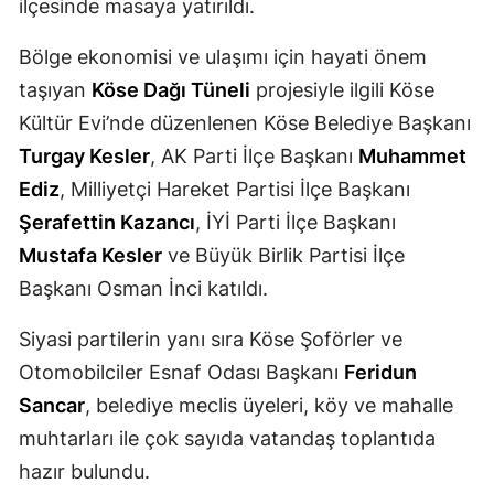
ilçesinde masaya yatırıldı.
Mersin
Bölge ekonomisi ve ulaşımı için hayati önem
İstanbul
taşıyan
Köse Dağı Tüneli
projesiyle ilgili Köse
İzmir
Kültür Evi’nde düzenlenen Köse Belediye Başkanı
Turgay Kesler
, AK Parti İlçe Başkanı
Muhammet
Kars
Ediz
, Milliyetçi Hareket Partisi İlçe Başkanı
Kastamonu
Şerafettin Kazancı
, İYİ Parti İlçe Başkanı
Mustafa Kesler
ve Büyük Birlik Partisi İlçe
Kayseri
Başkanı Osman İnci katıldı.
Kırklareli
Siyasi partilerin yanı sıra Köse Şoförler ve
Kırşehir
Otomobilciler Esnaf Odası Başkanı
Feridun
Kocaeli
Sancar
, belediye meclis üyeleri, köy ve mahalle
muhtarları ile çok sayıda vatandaş toplantıda
Konya
hazır bulundu.
Kütahya