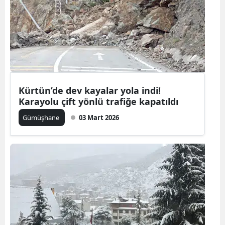
Yozgat
Zonguldak
Aksaray
Bayburt
Kürtün’de dev kayalar yola indi!
Karayolu çift yönlü trafiğe kapatıldı
Karaman
Gümüşhane
03 Mart 2026
Kırıkkale
Batman
Şırnak
Bartın
Ardahan
Iğdır