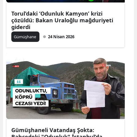
Mersin
Torul’daki ‘Odunluk Kamyon’ krizi
çözüldü: Bakan Uraloğlu mağduriyeti
İstanbul
giderdi
İzmir
Gümüşhane
24 Nisan 2026
Kars
Kastamonu
Kayseri
Kırklareli
Kırşehir
Kocaeli
Konya
Gümüşhaneli Vatandaş Şokta:
Kütahya
Bahçedeki "Odunluk" İstanbul’da