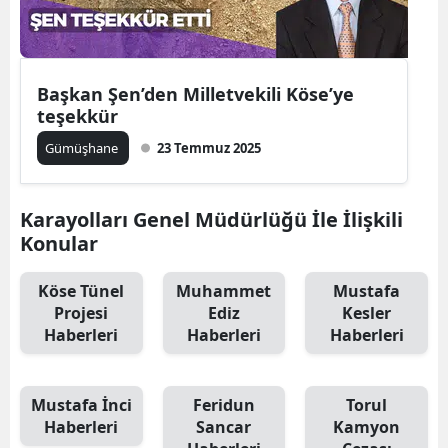
Başkan Şen’den Milletvekili Köse’ye
teşekkür
Gümüşhane
23 Temmuz 2025
Karayolları Genel Müdürlüğü İle İlişkili
Konular
Köse Tünel
Muhammet
Mustafa
Projesi
Ediz
Kesler
Haberleri
Haberleri
Haberleri
Mustafa İnci
Feridun
Torul
Haberleri
Sancar
Kamyon