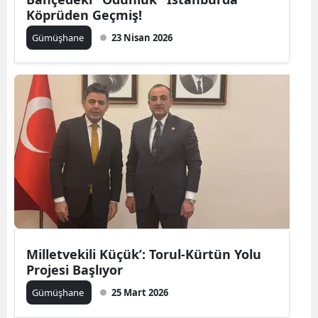
Köprüden Geçmiş!
Malatya
Gümüşhane
23 Nisan 2026
Manisa
Kahramanmaraş
Mardin
Muğla
Muş
Nevşehir
Niğde
Milletvekili Küçük’: Torul-Kürtün Yolu
Ordu
Projesi Başlıyor
Rize
Gümüşhane
25 Mart 2026
Sakarya