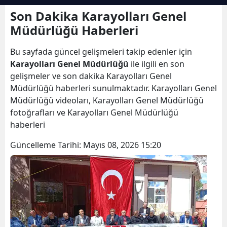
Bilecik
Son Dakika Karayolları Genel
Müdürlüğü Haberleri
Bingöl
Bu sayfada güncel gelişmeleri takip edenler için
Bitlis
Karayolları Genel Müdürlüğü
ile ilgili en son
Bolu
gelişmeler ve son dakika Karayolları Genel
Müdürlüğü haberleri sunulmaktadır. Karayolları Genel
Burdur
Müdürlüğü videoları, Karayolları Genel Müdürlüğü
fotoğrafları ve Karayolları Genel Müdürlüğü
Bursa
haberleri
Çanakkale
Güncelleme Tarihi:
Mayıs 08, 2026 15:20
Çankırı
Çorum
Denizli
Diyarbakır