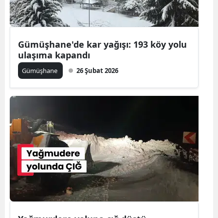
Yalova
Karabük
Gümüşhane'de kar yağışı: 193 köy yolu
ulaşıma kapandı
Kilis
Gümüşhane
26 Şubat 2026
Osmaniye
Düzce