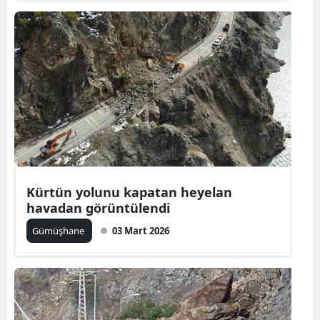
Samsun
Siirt
Sinop
Sivas
Tekirdağ
Tokat
Kürtün yolunu kapatan heyelan
Trabzon
havadan görüntülendi
Tunceli
Gümüşhane
03 Mart 2026
Şanlıurfa
Uşak
Van