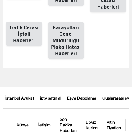
Haberleri
Cezası
Haberleri
Trafik Cezası
Karayolları
İptali
Genel
Haberleri
Müdürlüğü
Plaka Hatası
Haberleri
İstanbul Avukat
iptv satın al
Eşya Depolama
uluslararası ev
Son
Döviz
Altın
K
Künye
İletişim
Dakika
Kurları
Fiyatları
F
Haberleri