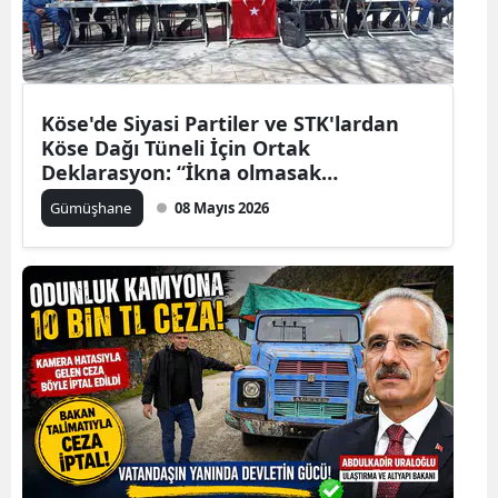
Edirne
Elazığ
Erzincan
Köse'de Siyasi Partiler ve STK'lardan
Köse Dağı Tüneli İçin Ortak
Erzurum
Deklarasyon: “İkna olmasak
Cumhurbaşkanı’na gideceğiz”
Gümüşhane
08 Mayıs 2026
Eskişehir
Gaziantep
Giresun
Gümüşhane
Hakkari
Hatay
Isparta