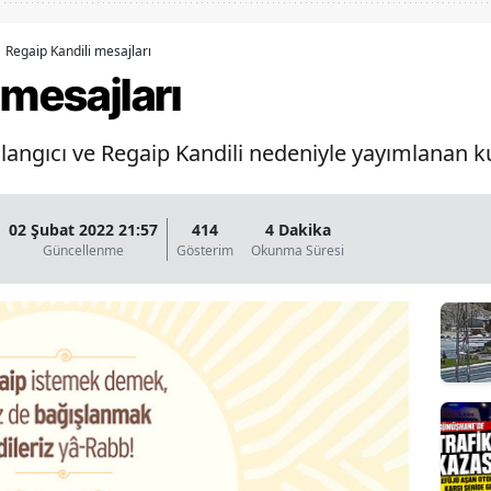
Bilecik
Regaip Kandili mesajları
Bingöl
 mesajları
Bitlis
angıcı ve Regaip Kandili nedeniyle yayımlanan k
Bolu
Burdur
02 Şubat 2022 21:57
414
4 Dakika
Bursa
Güncellenme
Gösterim
Okunma Süresi
Çanakkale
Çankırı
Çorum
Denizli
Diyarbakır