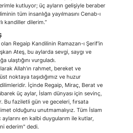
erimle kutluyor; üç ayların gelişiyle beraber
Yalova
liminin tüm insanlığa yayılmasını Cenab-ı
ı kandiller dilerim.”
Karabük
Ş
Kilis
 olan Regaip Kandilinin Ramazan-ı Şerif’in
Osmaniye
şkan Ateş, bu aylarda sevgi, saygı ve
a ulaştığını vurguladı.
Düzce
larak Allah’ın rahmet, bereket ve
üst noktaya taşıdığımız ve huzur
imleridir. İçinde Regaip, Miraç, Berat ve
barek üç aylar, İslam dünyası için sevinç,
Bu faziletli gün ve geceleri, fırsata
 nimet olduğunu unutmamalıyız. Tüm İslam
aylarını en kalbi duygularım ile kutlar,
ni ederim" dedi.