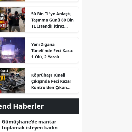
Geçti
50 Bin TL'ye Anlaştı,
Taşınma Günü 80 Bin
TL İstendi! İtiraz
Edince Ortalık Karıştı
Yeni Zigana
Tüneli'nde Feci Kaza:
1 Ölü, 2 Yaralı
r
Köprübaşı Tüneli
Çıkışında Feci Kaza!
Kontrolden Çıkan
Otomobil Savrulup
Takla Attı
end Haberler
Gümüşhane’de mantar
toplamak isteyen kadın