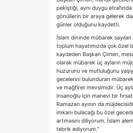
pekiştiği, aynı duygu etrafında
gönüllerin bir araya gelerek dar
günler olduğunu kaydetti.
İslam dininde mübarek sayılan Ü
toplum hayatımızda çok özel b
kaydeden Başkan Çimen, mesajı
olarak mübarek üç ayların müj
huzurunu ve mutluluğunu yaşıyo
gecelerini bulunduran mübarek 
ve mağfiret mevsimidir. Üç ayla
insanoğlu için manevi bir fırs
Ramazan ayının da müjdecisidir.
imkanı bulacağı bu özel gece
artmasını diliyorum. İslam alem
tebrik ediyorum."