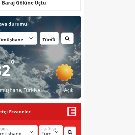
Baraj Gölüne Uçtu
ava durumu
İlçe:
°
32
müşhane
, Türkiye
Açık
tçi Eczaneler
eçimi:
İlçe Seçimi: