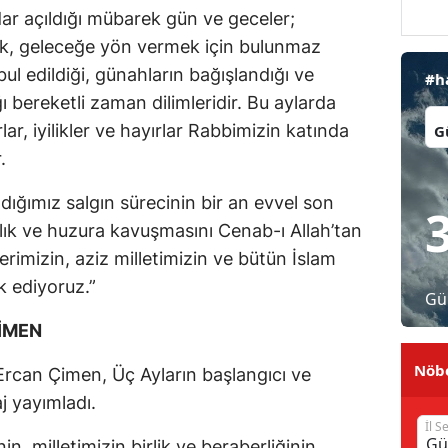
ar açıldığı mübarek gün ve geceler;
Malatya
, geleceğe yön vermek için bulunmaz
Manisa
abul edildiği, günahların bağışlandığı ve
#h
ı bereketli zaman dilimleridir. Bu aylarda
Kahramanmaraş
İl:
lar, iyilikler ve hayırlar Rabbimizin katında
Mardin
.
Muğla
ığımız salgın sürecinin bir an evvel son
ğlık ve huzura kavuşmasını Cenab-ı Allah’tan
Muş
erimizin, aziz milletimizin ve bütün İslam
Nevşehir
k ediyoruz.”
Gü
Niğde
İMEN
Ordu
Nöbe
can Çimen, Üç Ayların başlangıcı ve
Rize
aj yayımladı.
İl S
Sakarya
n, milletimizin birlik ve beraberliğinin