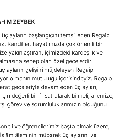
Yozgat
RAHİM ZEYBEK
Zonguldak
 üç ayların başlangıcını temsil eden Regaip
Aksaray
z. Kandiller, hayatımızda çok önemli bir
Bayburt
mize yakınlaştıran, içimizdeki kardeşlik ve
lmasına sebep olan özel gecelerdir.
Karaman
ç ayların gelişini müjdeleyen Regaip
Kırıkkale
iyor olmanın mutluluğu içerisindeyiz. Regaip
erat geceleriyle devam eden üç ayları,
Batman
in değerli bir fırsat olarak bilmeli; ailemize,
Şırnak
arşı görev ve sorumluluklarımızın olduğunu
Bartın
Ardahan
soneli ve öğrencilerimiz başta olmak üzere,
slâm âleminin mübarek üç aylarını ve
Iğdır