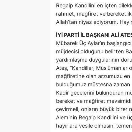
Regaip Kandilini en içten dilekl
rahmet, mağfiret ve bereket ik
Allah’tan niyaz ediyorum. Hayırl
İYİ PARTİ İL BAŞKANI ALİ ATE
Mübarek Üç Aylar’ın başlangıcı
müjdecisi olduğunu belirten Ba
yardımlaşma duygularının doruğ
Ateş, “Kandiller, Müslümanlar o
mağfiretine olan arzumuzu en 
bulduğumuz müstesna zaman dil
Kadir gecelerini bulunduran mü
bereket ve mağfiret mevsimidir. 
çevirmeli, onların büyük birer
Aleminin Regaip Kandilini ve üç 
hayırlara vesile olmasını temen