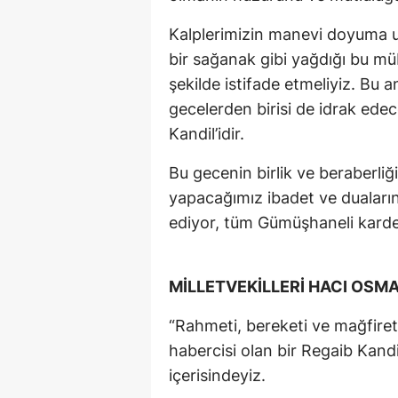
Kalplerimizin manevi doyuma ul
bir sağanak gibi yağdığı bu mü
şekilde istifade etmeliyiz. B
gecelerden birisi de idrak ede
Kandil’idir.
Bu gecenin birlik ve beraberliğ
yapacağımız ibadet ve duaların
ediyor, tüm Gümüşhaneli kardeş
MİLLETVEKİLLERİ HACI OSM
“Rahmeti, bereketi ve mağfireti 
habercisi olan bir Regaib Kan
içerisindeyiz.