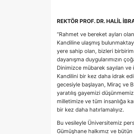
REKTÖR PROF. DR. HALİL İB
“Rahmet ve bereket ayları olan
Kandiline ulaşmış bulunmaktayı
yere sahip olan, bizleri birbiri
dayanışma duygularımızın çoğa
Dinimizce mübarek sayılan ve ü
Kandilini bir kez daha idrak ed
gecesiyle başlayan, Miraç ve B
yaratılış gayemizi düşünmemiz iç
milletimize ve tüm insanlığa k
bir kez daha hatırlamalıyız.
Bu vesileyle Üniversitemiz per
Gümüşhane halkımız ve bütün İ