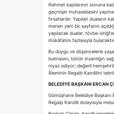
Rahmet kapılarının sonuna kad
geçmişin muhasebesini yapmak
fırsatlardır. Yapılan duaların k
manen yeni bir sayfanın açıldığ
yapılacak dualar, tövbe-istiğfar
mükâfatını fazlasıyla bulacaktır
Bu duygu ve düşüncelerle yaşad
bulmasını, bütün insanlığın sa
niyaz ediyor; değerli hemşehril
Âleminin Regaib Kandilini tebri
BELEDİYE BAŞKANI ERCAN Ç
Gümüşhane Belediye Başkanı Er
Regaip Kandili dolayısıyla mes
Başkan Çimen, Kandil gecelerini