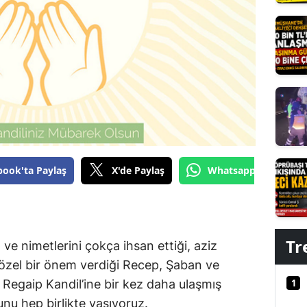
Edirne
Elazığ
Erzincan
Erzurum
Eskişehir
Gaziantep
book'ta Paylaş
X'de Paylaş
Whatsapp'tan Gönde
Giresun
Gümüşhane
Hakkari
Tr
 ve nimetlerini çokça ihsan ettiği, aziz
k özel bir önem verdiği Recep, Şaban ve
Hatay
1
Regaip Kandil’ine bir kez daha ulaşmış
Isparta
nu hep birlikte yaşıyoruz.