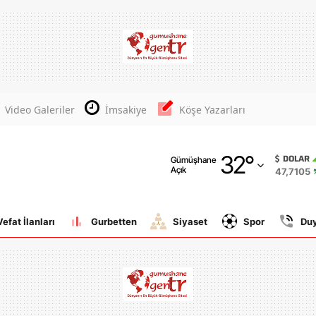
Adana
Adıyaman
Afyonkarahisar
Video Galeriler
İmsakiye
Köşe Yazarları
Ağrı
32
°
Amasya
DOLAR
Gümüşhane
Açık
47,7105
Ankara
Antalya
Vefat İlanları
Gurbetten
Siyaset
Spor
Du
Artvin
Aydın
Balıkesir