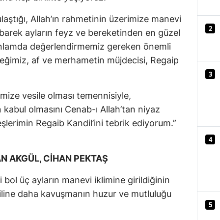
Mersin
aştığı, Allah’ın rahmetinin üzerimize manevi
2
barek ayların feyz ve bereketinden en güzel
İstanbul
u anlamda değerlendirmemiz gereken önemli
İzmir
ceğimiz, af ve merhametin müjdecisi, Regaip
Kars
3
Kastamonu
imize vesile olması temennisiyle,
 kabul olmasını Cenab-ı Allah’tan niyaz
Kayseri
lerimin Regaib Kandil’ini tebrik ediyorum.”
Kırklareli
4
Kırşehir
AN AKGÜL, CİHAN PEKTAŞ
Kocaeli
bol üç ayların manevi iklimine girildiğinin
diline daha kavuşmanın huzur ve mutluluğu
Konya
5
Kütahya