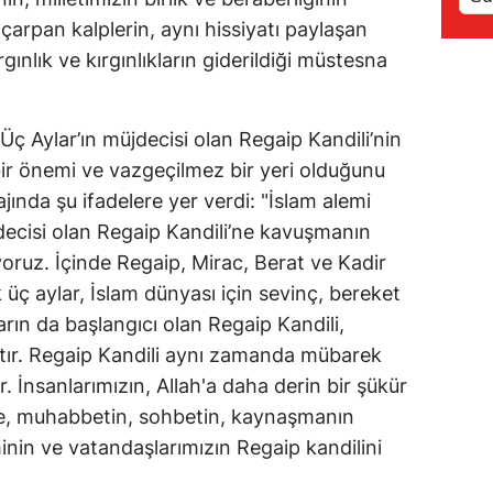
 çarpan kalplerin, aynı hissiyatı paylaşan
Samsun
gınlık ve kırgınlıkların giderildiği müstesna
Siirt
Sinop
ç Aylar’ın müjdecisi olan Regaip Kandili’nin
ir önemi ve vazgeçilmez bir yeri olduğunu
Sivas
nda şu ifadelere yer verdi: "İslam alemi
Tekirdağ
decisi olan Regaip Kandili’ne kavuşmanın
ruz. İçinde Regaip, Mirac, Berat ve Kadir
Tokat
üç aylar, İslam dünyası için sevinç, bereket
Trabzon
rın da başlangıcı olan Regaip Kandili,
Tunceli
attır. Regaip Kandili aynı zamanda mübarek
 İnsanlarımızın, Allah'a daha derin bir şükür
Şanlıurfa
de, muhabbetin, sohbetin, kaynaşmanın
Uşak
inin ve vatandaşlarımızın Regaip kandilini
Van