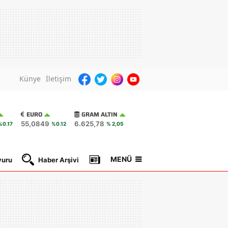
Künye
İletişim
EURO
GRAM ALTIN
55,0849
6.625,78
%0.17
%0.12
% 2,05
MENÜ
yuru
Haber Arşivi
Gazete Manşetleri
Nöbetçi Ec