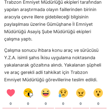
Trabzon Emniyet Müdürlüğü ekipleri tarafından
Mersin
yapılan araştırmada olayın faillerinden birinin
aracıyla çevre illere gidebileceği bilgisinin
İstanbul
paylaşılması üzerine Gümüşhane İl Emniyet
İzmir
Müdürlüğü Asayiş Şube Müdürlüğü ekipleri
Kars
çalışma yaptı.
Kastamonu
Çalışma sonucu ihbara konu araç ve sürücüsü
Kayseri
Y.Z.A. isimli şahıs İkisu uygulama noktasında
yakalanarak gözaltına alındı. Yakalanan şüpheli
Kırklareli
ve araç gerekli adli tahkikat için Trabzon
Kırşehir
Emniyet Müdürlüğü görevlilerine teslim edildi.
Kocaeli
Konya
0
0
0
0
0
0
Kütahya