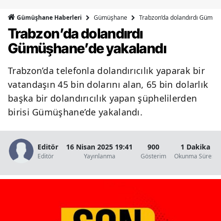
Bilecik
Gümüşhane
Trabzon’da dolandırdı Gümüş
Gümüşhane Haberleri
Trabzon’da dolandırdı
Bingöl
Gümüşhane’de yakalandı
Bitlis
Trabzon’da telefonla dolandırıcılık yaparak bir
Bolu
vatandaşın 45 bin dolarını alan, 65 bin dolarlık
Burdur
başka bir dolandırıcılık yapan şüphelilerden
birisi Gümüşhane’de yakalandı.
Bursa
Çanakkale
Editör
16 Nisan 2025 19:41
900
1 Dakika
Çankırı
Editör
Yayınlanma
Gösterim
Okunma Süresi
Çorum
Denizli
Diyarbakır