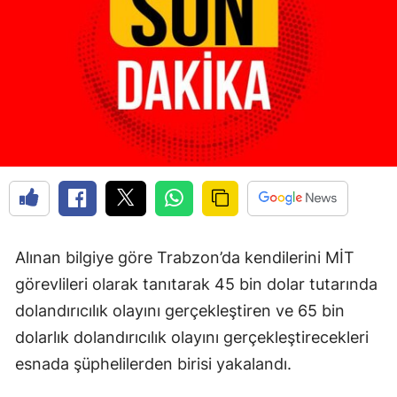
Edirne
Elazığ
Erzincan
Erzurum
Eskişehir
Gaziantep
Giresun
Alınan bilgiye göre Trabzon’da kendilerini MİT
Gümüşhane
görevlileri olarak tanıtarak 45 bin dolar tutarında
dolandırıcılık olayını gerçekleştiren ve 65 bin
Hakkari
dolarlık dolandırıcılık olayını gerçekleştirecekleri
Hatay
esnada şüphelilerden birisi yakalandı.
Isparta