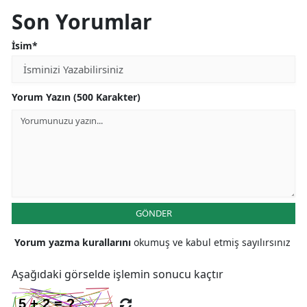
Son Yorumlar
Malatya
İsim*
Manisa
Kahramanmaraş
Yorum Yazın (500 Karakter)
Mardin
Muğla
Muş
Nevşehir
GÖNDER
Niğde
Yorum yazma kurallarını
okumuş ve kabul etmiş sayılırsınız
Ordu
Aşağıdaki görselde işlemin sonucu kaçtır
Rize
Sakarya