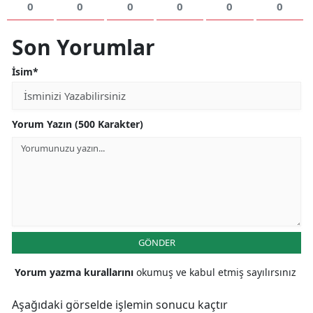
0
0
0
0
0
0
Yozgat
Son Yorumlar
Zonguldak
İsim*
Aksaray
Bayburt
Yorum Yazın (500 Karakter)
Karaman
Kırıkkale
Batman
Şırnak
GÖNDER
Bartın
Yorum yazma kurallarını
okumuş ve kabul etmiş sayılırsınız
Ardahan
Aşağıdaki görselde işlemin sonucu kaçtır
Iğdır