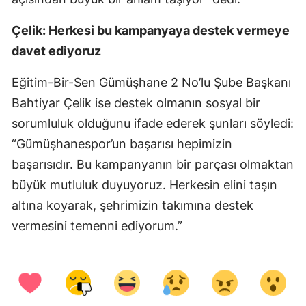
Samsun
Çelik: Herkesi bu kampanyaya destek vermeye
davet ediyoruz
Siirt
Sinop
Eğitim-Bir-Sen Gümüşhane 2 No’lu Şube Başkanı
Bahtiyar Çelik ise destek olmanın sosyal bir
Sivas
sorumluluk olduğunu ifade ederek şunları söyledi:
Tekirdağ
“Gümüşhanespor’un başarısı hepimizin
Tokat
başarısıdır. Bu kampanyanın bir parçası olmaktan
büyük mutluluk duyuyoruz. Herkesin elini taşın
Trabzon
altına koyarak, şehrimizin takımına destek
Tunceli
vermesini temenni ediyorum.”
Şanlıurfa
Uşak
Van