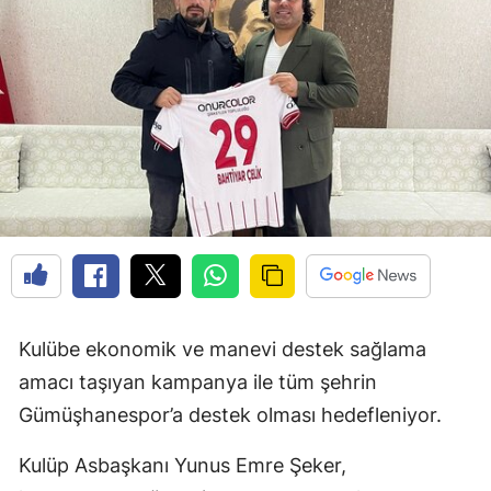
Edirne
Elazığ
Erzincan
Erzurum
Eskişehir
Gaziantep
Giresun
Gümüşhane
Kulübe ekonomik ve manevi destek sağlama
amacı taşıyan kampanya ile tüm şehrin
Hakkari
Gümüşhanespor’a destek olması hedefleniyor.
Hatay
Kulüp Asbaşkanı Yunus Emre Şeker,
Isparta