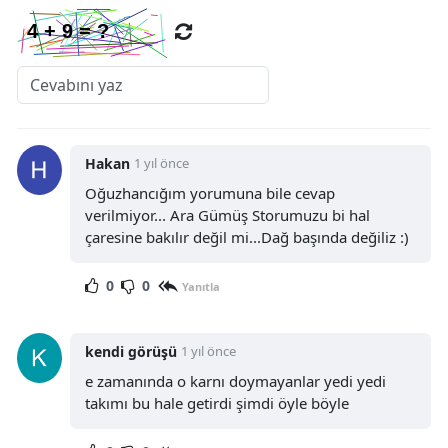
Yalova
Karabük
Kilis
Osmaniye
Hakan
1 yıl önce
Oğuzhancığım yorumuna bile cevap
Düzce
verilmiyor... Ara Gümüş Storumuzu bi hal
çaresine bakılır değil mi...Dağ başında değiliz :)
0
0
Yanıtla
kendi görüşü
1 yıl önce
e zamanında o karnı doymayanlar yedi yedi
takımı bu hale getirdi şimdi öyle böyle