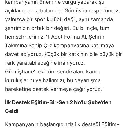
kampanyanın önemine vurgu yaparak şu
Mersin
açıklamalarda bulundu: “Gümüşhanespor’umuz,
yalnızca bir spor kulübü değil, aynı zamanda
İstanbul
şehrimizin ortak bir değeri. Bu bilinçle, tüm
İzmir
hemşehrilerimizi ‘1 Adet Forma Al, Şehrin
Kars
Takımına Sahip Çık’ kampanyasına katılmaya
davet ediyoruz. Küçük bir katkının bile büyük bir
Kastamonu
fark yaratabileceğine inanıyoruz.
Kayseri
Gümüşhane’deki tüm sendikaları, kamu
Kırklareli
kuruluşlarını ve halkımızı, bu dayanışma
hareketine destek vermeye çağırıyoruz.”
Kırşehir
İlk Destek Eğitim-Bir-Sen 2 No’lu Şube’den
Kocaeli
Geldi
Konya
Kampanyanın başlangıcında ilk desteği Eğitim-
Kütahya