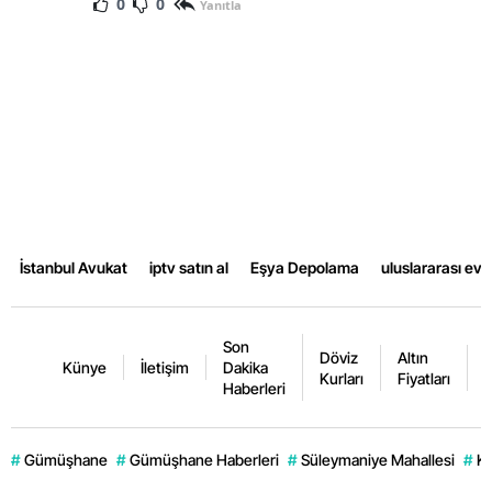
0
0
Yanıtla
İstanbul Avukat
iptv satın al
Eşya Depolama
uluslararası ev
Son
Döviz
Altın
K
Künye
İletişim
Dakika
Kurları
Fiyatları
F
Haberleri
#
Gümüşhane
#
Gümüşhane Haberleri
#
Süleymaniye Mahallesi
#
Ke