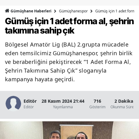
Bilecik
Gümüşhanespor
Gümüş için 1 adet forma a
Gümüşhane Haberleri
Gümüş için 1 adet forma al, şehrin
Bingöl
takımına sahip çık
Bitlis
Bölgesel Amatör Lig (BAL) 2.grupta mücadele
Bolu
eden temsilcimiz Gümüşhanespor, şehrin birlik
Burdur
ve beraberliğini pekiştirecek “1 Adet Forma Al,
Şehrin Takımına Sahip Çık” sloganıyla
Bursa
kampanya hayata geçirdi.
Çanakkale
Çankırı
Editör
28 Kasım 2024 21:44
716
2 Dakika
Editör
Yayınlanma
Gösterim
Okunma Süresi
Çorum
Denizli
Diyarbakır