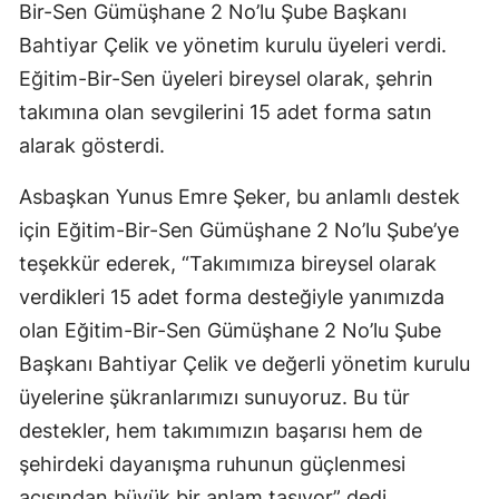
Bir-Sen Gümüşhane 2 No’lu Şube Başkanı
Malatya
Bahtiyar Çelik ve yönetim kurulu üyeleri verdi.
Eğitim-Bir-Sen üyeleri bireysel olarak, şehrin
Manisa
takımına olan sevgilerini 15 adet forma satın
Kahramanmaraş
alarak gösterdi.
Mardin
Asbaşkan Yunus Emre Şeker, bu anlamlı destek
Muğla
için Eğitim-Bir-Sen Gümüşhane 2 No’lu Şube’ye
Muş
teşekkür ederek, “Takımımıza bireysel olarak
verdikleri 15 adet forma desteğiyle yanımızda
Nevşehir
olan Eğitim-Bir-Sen Gümüşhane 2 No’lu Şube
Niğde
Başkanı Bahtiyar Çelik ve değerli yönetim kurulu
üyelerine şükranlarımızı sunuyoruz. Bu tür
Ordu
destekler, hem takımımızın başarısı hem de
Rize
şehirdeki dayanışma ruhunun güçlenmesi
Sakarya
açısından büyük bir anlam taşıyor” dedi.