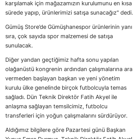
karşılamak için mağazamızın kurulumunu en kısa
Malatya
sürede yapıp, ürünlerimizi satışa sunacağız" dedi.
Manisa
Gümüş Store’de Gümüşhanespor ürünlerinin yanı
Kahramanmaraş
sıra, çok sayıda spor malzemesi de satışa
sunulacak.
Mardin
Diğer yandan geçtiğimiz hafta sonu yapılan
Muğla
olağanüstü kongrenin ardından çalışmalarına ara
Muş
vermeden başlayan başkan ve yeni yönetim
Nevşehir
kurulu ülke genelinde birçok futbolcuyla temas
sağladı. Dün Teknik Direktör Fatih Akyel ile
Niğde
anlaşma sağlayan temsilcimiz, futbolcu
Ordu
transferleri için yoğun çalışmalarını sürdürüyor.
Rize
Aldığımız bilgilere göre Pazartesi günü Başkan
Sakarya