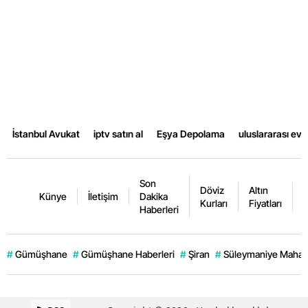
Yalova
Karabük
Kilis
Osmaniye
İstanbul Avukat
iptv satın al
Eşya Depolama
uluslararası ev
Düzce
Son
Döviz
Altın
K
Künye
İletişim
Dakika
Kurları
Fiyatları
F
Haberleri
#
Gümüşhane
#
Gümüşhane Haberleri
#
Şiran
#
Süleymaniye Mahall