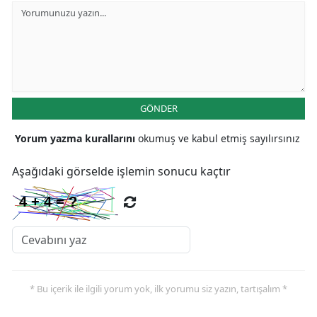
Yozgat
Zonguldak
Aksaray
GÖNDER
Bayburt
Yorum yazma kurallarını
okumuş ve kabul etmiş sayılırsınız
Karaman
Aşağıdaki görselde işlemin sonucu kaçtır
Kırıkkale
Batman
Şırnak
Bartın
Ardahan
* Bu içerik ile ilgili yorum yok, ilk yorumu siz yazın, tartışalım *
Iğdır