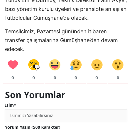
Yunus Emre Durmuş, Teknik Direktör Fatih Akyel,
bazı yönetim kurulu üyeleri ve prensipte anlaşılan
Samsun
futbolcular Gümüşhane’de olacak.
Siirt
Temsilcimiz, Pazartesi gününden itibaren
Sinop
transfer çalışmalarına Gümüşhane’den devam
Sivas
edecek.
Tekirdağ
Tokat
0
0
0
0
0
0
Trabzon
Son Yorumlar
Tunceli
İsim*
Şanlıurfa
Uşak
Yorum Yazın (500 Karakter)
Van