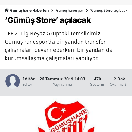
Bilecik
Gümüşhanespor
‘Gümüş Store’ açılacak
Gümüşhane Haberleri
‘Gümüş Store’ açılacak
Bingöl
Bitlis
TFF 2. Lig Beyaz Gruptaki temsilcimiz
Gümüşhanespor’da bir yandan transfer
Bolu
çalışmaları devam ederken, bir yandan da
Burdur
kurumsallaşma çalışmaları yapılıyor.
Bursa
Editör
26 Temmuz 2019 14:03
479
2 Dakika
Çanakkale
Editör
Yayınlanma
Gösterim
Okunma Süre
Çankırı
Çorum
Denizli
Diyarbakır