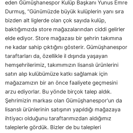
eden Gümüşhanespor Kulüp Başkanı Yunus Emre
Mersin
Durmuş, “Günümüzde büyük kulüplerin yanı sıra
bizden alt liglerde olan çok sayıda kulüp,
İstanbul
baktığımızda store mağazalarından ciddi gelirler
İzmir
elde ediyor. Store mağazası bir şehrin takımına
Kars
ne kadar sahip çıktığını gösterir. Gümüşhanespor
taraftarları da, özellikle il dışında yaşayan
Kastamonu
hemşehrilerimiz, takımımızın lisanslı ürünlerini
Kayseri
satın alıp kulübümüze katkı sağlamak için
Kırklareli
mağazamızın bir an önce faaliyete geçmesini
arzu ediyorlar. Bu yönde birçok talep aldık.
Kırşehir
Şehrimizin markası olan Gümüşhanespor'un da
Kocaeli
lisanslı ürünlerinin satışının yapıldığı mağazaya
Konya
ihtiyacı olduğunu taraftarımızdan aldığımız
taleplerle gördük. Bizler de bu talepleri
Kütahya