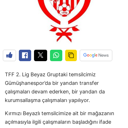
Edirne
Elazığ
Erzincan
Erzurum
Eskişehir
Gaziantep
TFF 2. Lig Beyaz Gruptaki temsilcimiz
Giresun
Gümüşhanespor’da bir yandan transfer
Gümüşhane
çalışmaları devam ederken, bir yandan da
kurumsallaşma çalışmaları yapılıyor.
Hakkari
Hatay
Kırmızı Beyazlı temsilcimize ait bir mağazanın
açılmasıyla ilgili çalışmaların başladığını ifade
Isparta