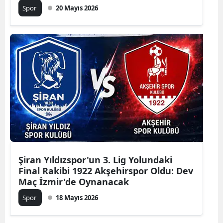
Spor
20 Mayıs 2026
Mersin
İstanbul
İzmir
Kars
Kastamonu
Kayseri
Kırklareli
Kırşehir
Şiran Yıldızspor'un 3. Lig Yolundaki
Final Rakibi 1922 Akşehirspor Oldu: Dev
Kocaeli
Maç İzmir'de Oynanacak
Konya
Spor
18 Mayıs 2026
Kütahya