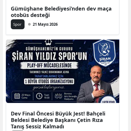
Edirne
Gümüşhane Belediyesi’nden dev maça
otobüs desteği
Elazığ
Spor
21 Mayıs 2026
Erzincan
Erzurum
Eskişehir
Gaziantep
Giresun
Gümüşhane
Hakkari
Dev Final Öncesi Büyük Jest! Bahçeli
Hatay
Beldesi Belediye Başkanı Çetin Rıza
Tanış Sessiz Kalmadı
Isparta