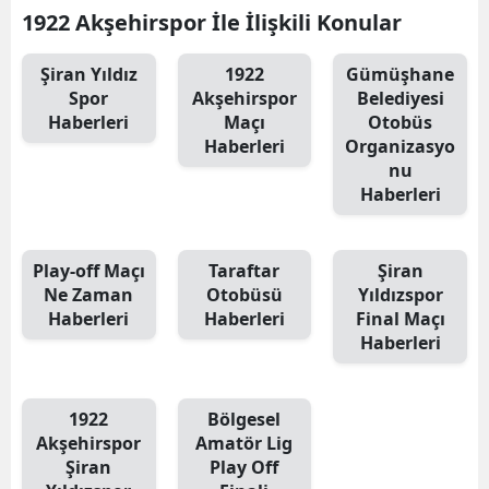
1922 Akşehirspor İle İlişkili Konular
Malatya
Şiran Yıldız
1922
Gümüşhane
Manisa
Spor
Akşehirspor
Belediyesi
Haberleri
Maçı
Otobüs
Kahramanmaraş
Haberleri
Organizasyo
Mardin
nu
Haberleri
Muğla
Muş
Play-off Maçı
Taraftar
Şiran
Ne Zaman
Otobüsü
Yıldızspor
Nevşehir
Haberleri
Haberleri
Final Maçı
Haberleri
Niğde
Ordu
1922
Bölgesel
Rize
Akşehirspor
Amatör Lig
Şiran
Play Off
Sakarya