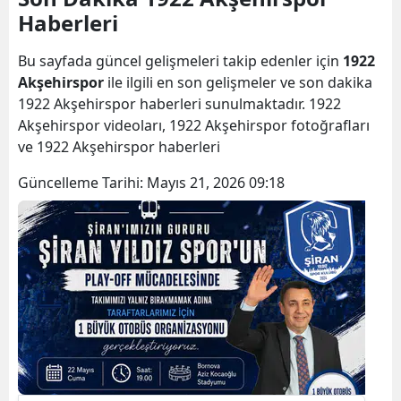
Haberleri
Bilecik
Bingöl
Bu sayfada güncel gelişmeleri takip edenler için
1922
Akşehirspor
ile ilgili en son gelişmeler ve son dakika
Bitlis
1922 Akşehirspor haberleri sunulmaktadır. 1922
Akşehirspor videoları, 1922 Akşehirspor fotoğrafları
Bolu
ve 1922 Akşehirspor haberleri
Burdur
Güncelleme Tarihi:
Mayıs 21, 2026 09:18
Bursa
Çanakkale
Çankırı
Çorum
Denizli
Diyarbakır