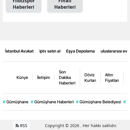
Yıldızspor
Finali
Haberleri
Haberleri
Samsun
Siirt
Sinop
Sivas
İstanbul Avukat
iptv satın al
Eşya Depolama
uluslararası ev
Tekirdağ
Tokat
Son
Döviz
Altın
K
Künye
İletişim
Dakika
Kurları
Fiyatları
F
Trabzon
Haberleri
Tunceli
#
Gümüşhane
#
Gümüşhane Haberleri
#
Gümüşhane Belediyesi
#
V
Şanlıurfa
Uşak
RSS
Copyright © 2026 . Her hakkı saklıdır.
Van