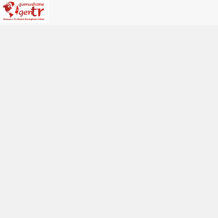
Adana
Adıyaman
Afyonkarahisar
Ağrı
Amasya
Ankara
Antalya
Artvin
Aydın
Balıkesir