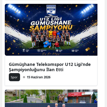
Mersin
İstanbul
İzmir
Kars
Kastamonu
Kayseri
Gümüşhane Telekomspor U12 Ligi'nde
Kırklareli
Şampiyonluğunu İlan Etti
Kırşehir
Spor
15 Haziran 2026
Kocaeli
Konya
Kütahya