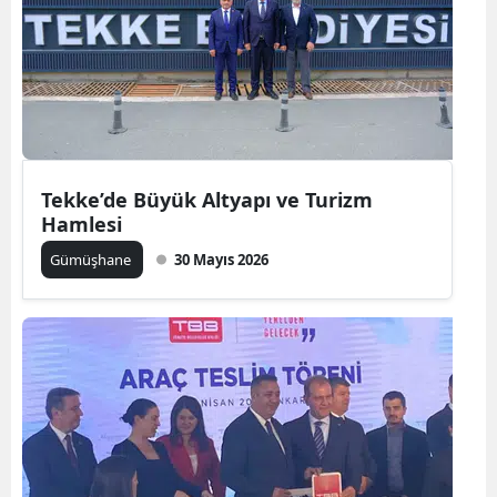
Malatya
Manisa
Kahramanmaraş
Mardin
Tekke’de Büyük Altyapı ve Turizm
Muğla
Hamlesi
Gümüşhane
30 Mayıs 2026
Muş
Nevşehir
Niğde
Ordu
Rize
Sakarya