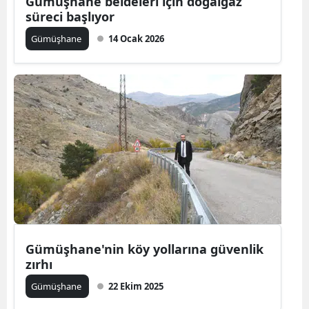
Gümüşhane beldeleri için doğalgaz
süreci başlıyor
Yozgat
Gümüşhane
14 Ocak 2026
Zonguldak
Aksaray
Bayburt
Karaman
Kırıkkale
Batman
Şırnak
Gümüşhane'nin köy yollarına güvenlik
Bartın
zırhı
Ardahan
Gümüşhane
22 Ekim 2025
Iğdır