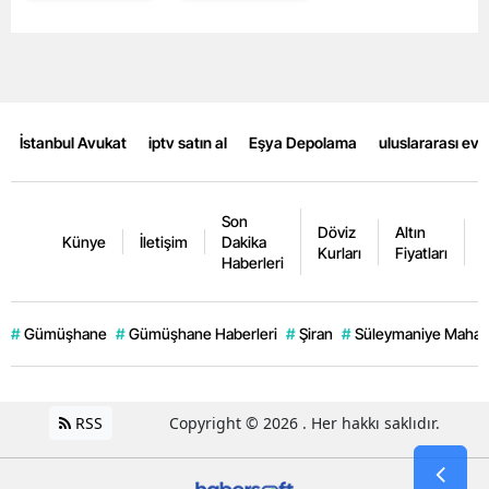
İstanbul Avukat
iptv satın al
Eşya Depolama
uluslararası ev
Son
Döviz
Altın
K
Künye
İletişim
Dakika
Kurları
Fiyatları
F
Haberleri
#
Gümüşhane
#
Gümüşhane Haberleri
#
Şiran
#
Süleymaniye Mahall
RSS
Copyright © 2026 . Her hakkı saklıdır.