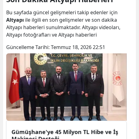
Bilecik
Bu sayfada güncel gelişmeleri takip edenler için
Bingöl
Altyapı
ile ilgili en son gelişmeler ve son dakika
Altyapı haberleri sunulmaktadır. Altyapı videoları,
Bitlis
Altyapı fotoğrafları ve Altyapı haberleri
Bolu
Güncelleme Tarihi:
Temmuz 18, 2026 22:51
Burdur
Bursa
Çanakkale
Çankırı
Çorum
Denizli
Gümüşhane'ye 45 Milyon TL Hibe ve İş
Diyarbakır
Makinesi Desteği