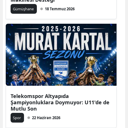
Edirne
Gümüşhane
18 Temmuz 2026
Elazığ
Erzincan
Erzurum
Eskişehir
Gaziantep
Giresun
Gümüşhane
Telekomspor Altyapıda
Hakkari
Şampiyonluklara Doymuyor: U11'de de
Mutlu Son
Hatay
Spor
22 Haziran 2026
Isparta