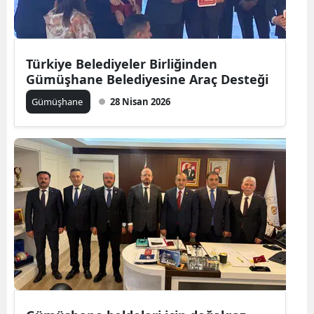
Samsun
Siirt
Türkiye Belediyeler Birliğinden
Gümüşhane Belediyesine Araç Desteği
Sinop
Gümüşhane
28 Nisan 2026
Sivas
Tekirdağ
Tokat
Trabzon
Tunceli
Şanlıurfa
Uşak
Van