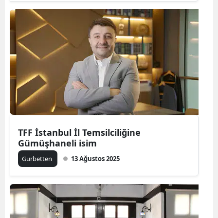
Yalova
Karabük
Kilis
Osmaniye
Düzce
TFF İstanbul İl Temsilciliğine
Gümüşhaneli isim
Gurbetten
13 Ağustos 2025