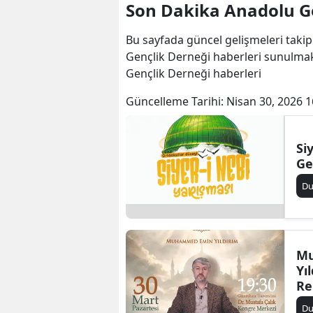
Son Dakika Anadolu Ge
Bu sayfada güncel gelişmeleri takip
Gençlik Derneği haberleri sunulmak
Gençlik Derneği haberleri
Güncelleme Tarihi:
Nisan 30, 2026 1
Si
Ge
D
M
Yı
Re
Gü
D