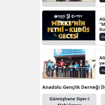
An
AG
“M
Ku
pr
D
dü
AG
ya
G
Anadolu Gençlik Derneği İle
Gümüşhane Siyer-i