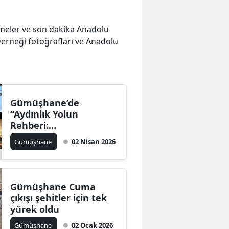
lişmeler ve son dakika Anadolu
Derneği fotoğrafları ve Anadolu
Gümüşhane’de
“Aydınlık Yolun
Rehberi:
Peygamberler”
Gümüşhane
02 Nisan 2026
Konferansına Yoğun
İlgi
Gümüşhane Cuma
çıkışı şehitler için tek
yürek oldu
Gümüşhane
02 Ocak 2026