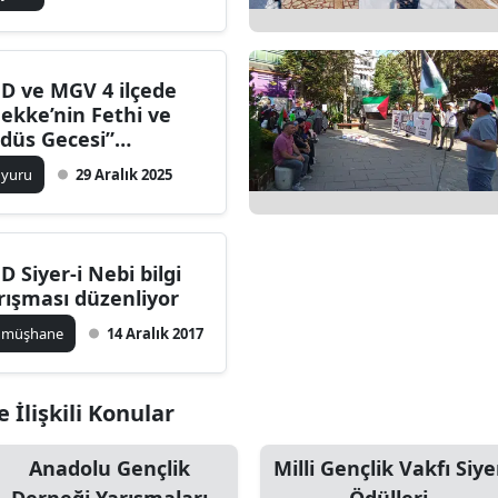
latacak
Edirne
Elazığ
D ve MGV 4 ilçede
ekke’nin Fethi ve
Erzincan
düs Gecesi”
ogramı
Erzurum
uyuru
29 Aralık 2025
zenleyecek
Eskişehir
Gaziantep
D Siyer-i Nebi bilgi
rışması düzenliyor
Giresun
ümüşhane
14 Aralık 2017
Gümüşhane
Hakkari
 İlişkili Konular
Hatay
Anadolu Gençlik
Milli Gençlik Vakfı Siye
Isparta