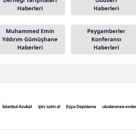
Derneği Yarışmaları
Ödülleri
Haberleri
Haberleri
Mersin
İstanbul
Muhammed Emin
Peygamberler
İzmir
Yıldırım Gümüşhane
Konferansı
Kars
Haberleri
Haberleri
Kastamonu
Kayseri
Kırklareli
Kırşehir
İstanbul Avukat
iptv satın al
Eşya Depolama
uluslararası evde
Kocaeli
Konya
Kütahya