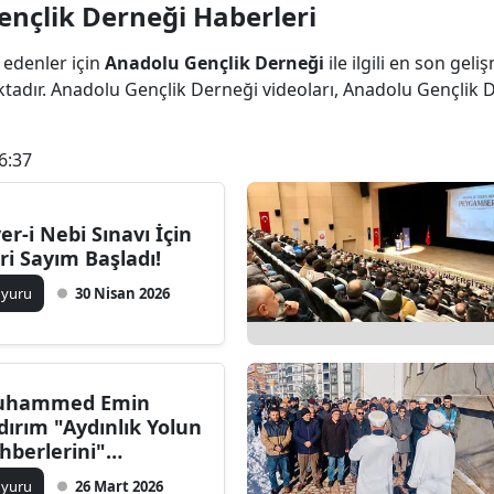
nçlik Derneği Haberleri
Bilecik
 edenler için
Anadolu Gençlik Derneği
ile ilgili en son ge
Bingöl
tadır. Anadolu Gençlik Derneği videoları, Anadolu Gençlik 
Bitlis
6:37
Bolu
Burdur
yer-i Nebi Sınavı İçin
Bursa
ri Sayım Başladı!
uyuru
30 Nisan 2026
Çanakkale
Çankırı
Çorum
uhammed Emin
ldırım "Aydınlık Yolun
Denizli
hberlerini"
müşhane'de
Diyarbakır
uyuru
26 Mart 2026