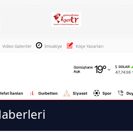
Adana
Adıyaman
Afyonkarahisar
Video Galeriler
İmsakiye
Köşe Yazarları
Ağrı
19
°
Amasya
DOLAR
Gümüşhane
Açık
47,7436
Ankara
Antalya
Vefat İlanları
Gurbetten
Siyaset
Spor
Du
Artvin
aberleri
Aydın
Balıkesir