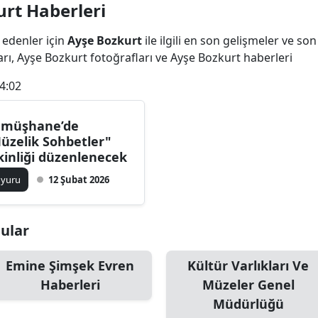
rt Haberleri
Bilecik
 edenler için
Ayşe Bozkurt
ile ilgili en son gelişmeler ve s
Bingöl
rı, Ayşe Bozkurt fotoğrafları ve Ayşe Bozkurt haberleri
Bitlis
4:02
Bolu
müşhane’de
Burdur
üzelik Sohbetler"
kinliği düzenlenecek
Bursa
uyuru
12 Şubat 2026
Çanakkale
Çankırı
nular
Çorum
Emine Şimşek Evren
Kültür Varlıkları Ve
Denizli
Haberleri
Müzeler Genel
Müdürlüğü
Diyarbakır