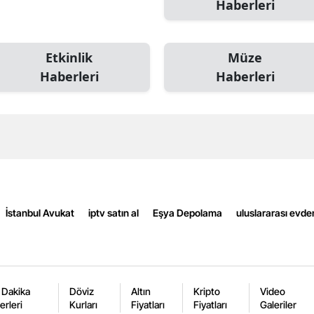
Haberleri
Edirne
Elazığ
Etkinlik
Müze
Erzincan
Haberleri
Haberleri
Erzurum
Eskişehir
Gaziantep
Giresun
İstanbul Avukat
iptv satın al
Eşya Depolama
uluslararası evde
Gümüşhane
Hakkari
Hatay
 Dakika
Döviz
Altın
Kripto
Video
Isparta
erleri
Kurları
Fiyatları
Fiyatları
Galeriler