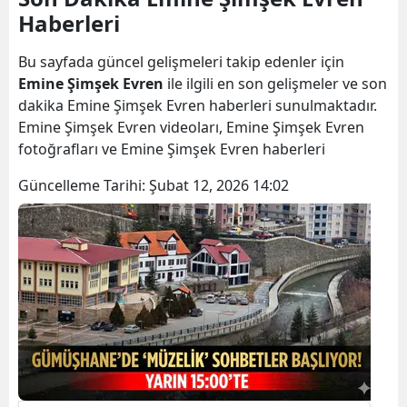
Haberleri
Bilecik
Bingöl
Bu sayfada güncel gelişmeleri takip edenler için
Emine Şimşek Evren
ile ilgili en son gelişmeler ve son
Bitlis
dakika Emine Şimşek Evren haberleri sunulmaktadır.
Emine Şimşek Evren videoları, Emine Şimşek Evren
Bolu
fotoğrafları ve Emine Şimşek Evren haberleri
Burdur
Güncelleme Tarihi:
Şubat 12, 2026 14:02
Bursa
Çanakkale
Çankırı
Çorum
Denizli
Diyarbakır