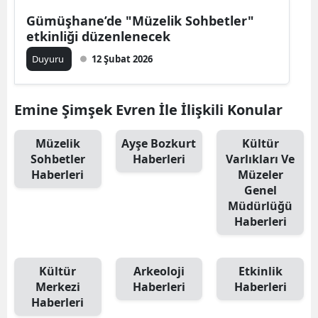
Edirne
Gümüşhane’de "Müzelik Sohbetler"
etkinliği düzenlenecek
Elazığ
Duyuru
12 Şubat 2026
Erzincan
Erzurum
Emine Şimşek Evren İle İlişkili Konular
Eskişehir
Müzelik
Ayşe Bozkurt
Kültür
Sohbetler
Haberleri
Varlıkları Ve
Gaziantep
Haberleri
Müzeler
Genel
Giresun
Müdürlüğü
Haberleri
Gümüşhane
Hakkari
Kültür
Arkeoloji
Etkinlik
Hatay
Merkezi
Haberleri
Haberleri
Haberleri
Isparta