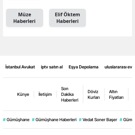
Mersin
Müze
Elif Öktem
İstanbul
Haberleri
Haberleri
İzmir
Kars
Kastamonu
İstanbul Avukat
iptv satın al
Eşya Depolama
uluslararası ev
Kayseri
Kırklareli
Son
Döviz
Altın
K
Künye
İletişim
Dakika
Kırşehir
Kurları
Fiyatları
F
Haberleri
Kocaeli
Konya
#
Gümüşhane
#
Gümüşhane Haberleri
#
Vedat Soner Başer
#
Gümüş
Kütahya