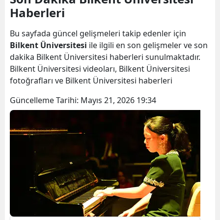
Haberleri
Bilecik
Bingöl
Bu sayfada güncel gelişmeleri takip edenler için
Bilkent Üniversitesi
ile ilgili en son gelişmeler ve son
Bitlis
dakika Bilkent Üniversitesi haberleri sunulmaktadır.
Bilkent Üniversitesi videoları, Bilkent Üniversitesi
Bolu
fotoğrafları ve Bilkent Üniversitesi haberleri
Burdur
Güncelleme Tarihi:
Mayıs 21, 2026 19:34
Bursa
Çanakkale
Çankırı
Çorum
Denizli
Diyarbakır