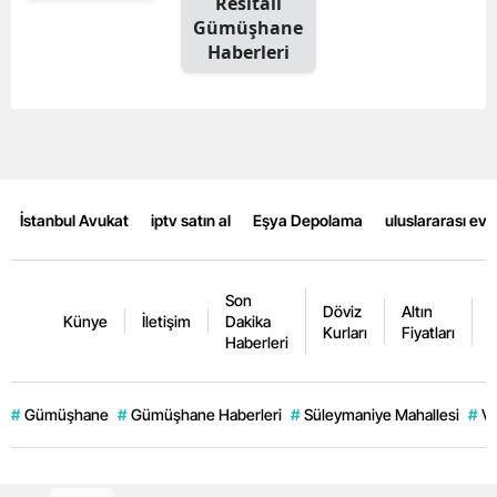
Resitali
Gümüşhane
Malatya
Haberleri
Manisa
Kahramanmaraş
Mardin
Muğla
İstanbul Avukat
iptv satın al
Eşya Depolama
uluslararası ev
Muş
Son
Nevşehir
Döviz
Altın
K
Künye
İletişim
Dakika
Kurları
Fiyatları
F
Haberleri
Niğde
Ordu
#
Gümüşhane
#
Gümüşhane Haberleri
#
Süleymaniye Mahallesi
#
Ve
Rize
Sakarya