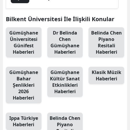
Mersin
Bilkent Üniversitesi İle İlişkili Konular
İstanbul
İzmir
Gümüşhane
Dr Belinda
Belinda Chen
Üniversitesi
Chen
Piyano
Kars
Günifest
Gümüşhane
Resitali
Haberleri
Haberleri
Haberleri
Kastamonu
Kayseri
Gümüşhane
Gümüşhane
Klasik Müzik
Bahar
Kültür Sanat
Haberleri
Kırklareli
Şenlikleri
Etkinlikleri
2026
Haberleri
Kırşehir
Haberleri
Kocaeli
Konya
Ippa Türkiye
Belinda Chen
Haberleri
Piyano
Kütahya