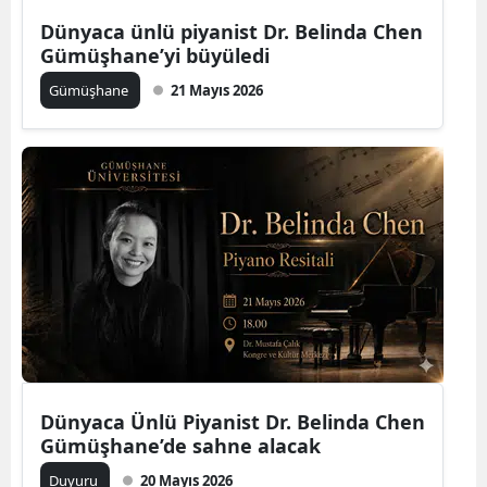
Edirne
Dünyaca ünlü piyanist Dr. Belinda Chen
Gümüşhane’yi büyüledi
Elazığ
Gümüşhane
21 Mayıs 2026
Erzincan
Erzurum
Eskişehir
Gaziantep
Giresun
Gümüşhane
Hakkari
Dünyaca Ünlü Piyanist Dr. Belinda Chen
Hatay
Gümüşhane’de sahne alacak
Isparta
Duyuru
20 Mayıs 2026