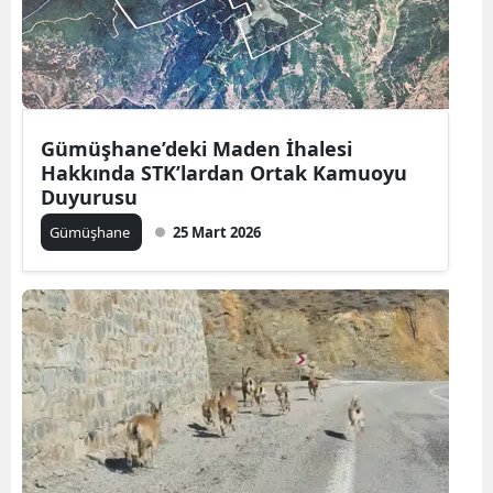
Samsun
Siirt
Sinop
Gümüşhane’deki Maden İhalesi
Hakkında STK’lardan Ortak Kamuoyu
Sivas
Duyurusu
Tekirdağ
Gümüşhane
25 Mart 2026
Tokat
Trabzon
Tunceli
Şanlıurfa
Uşak
Van