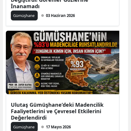
İnanamadı
Edirne
Gümüşhane
03 Haziran 2026
Elazığ
Erzincan
Erzurum
Eskişehir
Gaziantep
Giresun
Gümüşhane
Hakkari
Ulutaş Gümüşhane’deki Madencilik
Faaliyetlerini ve Çevresel Etkilerini
Hatay
Değerlendirdi
Isparta
Gümüşhane
17 Mayıs 2026