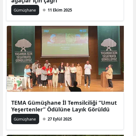
ağaçlar için çağrı
Gümüşhane
11 Ekim 2025
Yalova
Karabük
Kilis
Osmaniye
Düzce
TEMA Gümüşhane İl Temsilciliği “Umut
Yeşertenler” Ödülüne Layık Görüldü
Gümüşhane
27 Eylül 2025