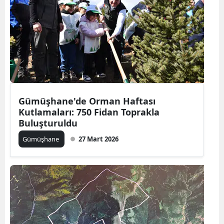
Malatya
Manisa
Kahramanmaraş
Mardin
Muğla
Gümüşhane'de Orman Haftası
Kutlamaları: 750 Fidan Toprakla
Muş
Buluşturuldu
Nevşehir
Gümüşhane
27 Mart 2026
Niğde
Ordu
Rize
Sakarya