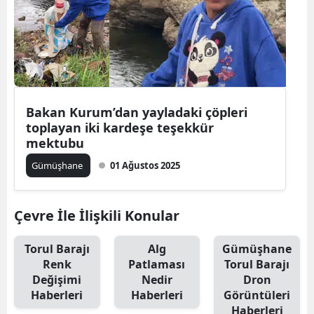
Bakan Kurum’dan yayladaki çöpleri
toplayan iki kardeşe teşekkür
mektubu
Gümüşhane
01 Ağustos 2025
Çevre İle İlişkili Konular
Torul Barajı
Alg
Gümüşhane
Renk
Patlaması
Torul Barajı
Değişimi
Nedir
Dron
Haberleri
Haberleri
Görüntüleri
Haberleri