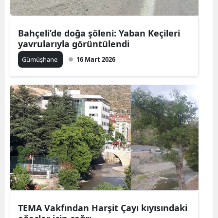
Yozgat
Bahçeli’de doğa şöleni: Yaban Keçileri
Zonguldak
yavrularıyla görüntülendi
Aksaray
Gümüşhane
16 Mart 2026
Bayburt
Karaman
Kırıkkale
Batman
Şırnak
Bartın
Ardahan
TEMA Vakfından Harşit Çayı kıyısındaki
Iğdır