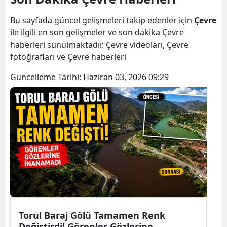
Bilecik
Bu sayfada güncel gelişmeleri takip edenler için
Çevre
Bingöl
ile ilgili en son gelişmeler ve son dakika Çevre
haberleri sunulmaktadır. Çevre videoları, Çevre
Bitlis
fotoğrafları ve Çevre haberleri
Bolu
Güncelleme Tarihi:
Haziran 03, 2026 09:29
Burdur
Bursa
Çanakkale
Çankırı
Çorum
Denizli
Torul Baraj Gölü Tamamen Renk
Diyarbakır
Değiştirdi! Görenler Gözlerine