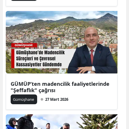
Mersin
İstanbul
İzmir
Kars
Kastamonu
Kayseri
Kırklareli
GÜMÜP’ten madencilik faaliyetlerinde
"Şeffaflık" çağrısı
Kırşehir
Gümüşhane
27 Mart 2026
Kocaeli
Konya
Kütahya