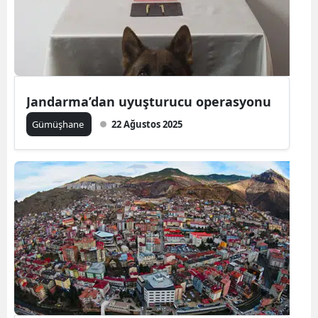
Samsun
Siirt
Sinop
Jandarma’dan uyuşturucu operasyonu
Sivas
Gümüşhane
22 Ağustos 2025
Tekirdağ
Tokat
Trabzon
Tunceli
Şanlıurfa
Uşak
Van