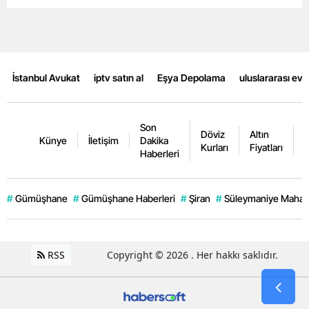
İstanbul Avukat
iptv satın al
Eşya Depolama
uluslararası ev
Son
Döviz
Altın
K
Künye
İletişim
Dakika
Kurları
Fiyatları
F
Haberleri
#
Gümüşhane
#
Gümüşhane Haberleri
#
Şiran
#
Süleymaniye Mahall
RSS
Copyright © 2026 . Her hakkı saklıdır.