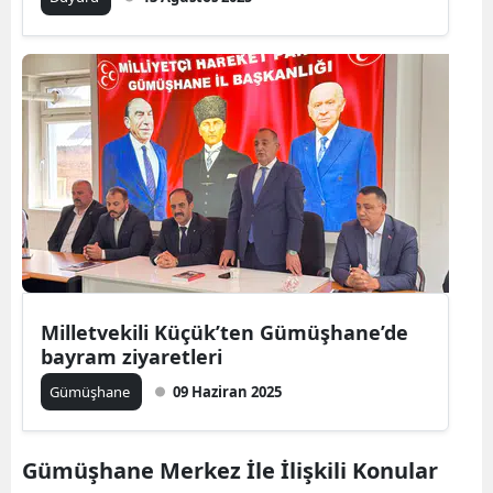
Yalova
Karabük
Kilis
Osmaniye
Düzce
Milletvekili Küçük’ten Gümüşhane’de
bayram ziyaretleri
Gümüşhane
09 Haziran 2025
Gümüşhane Merkez İle İlişkili Konular