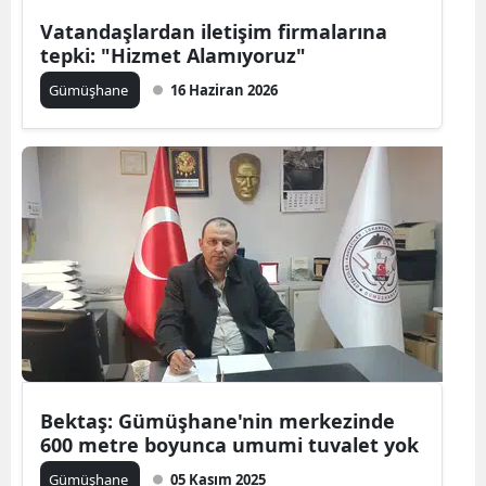
Edirne
Vatandaşlardan iletişim firmalarına
tepki: "Hizmet Alamıyoruz"
Elazığ
Gümüşhane
16 Haziran 2026
Erzincan
Erzurum
Eskişehir
Gaziantep
Giresun
Gümüşhane
Hakkari
Bektaş: Gümüşhane'nin merkezinde
Hatay
600 metre boyunca umumi tuvalet yok
Isparta
Gümüşhane
05 Kasım 2025