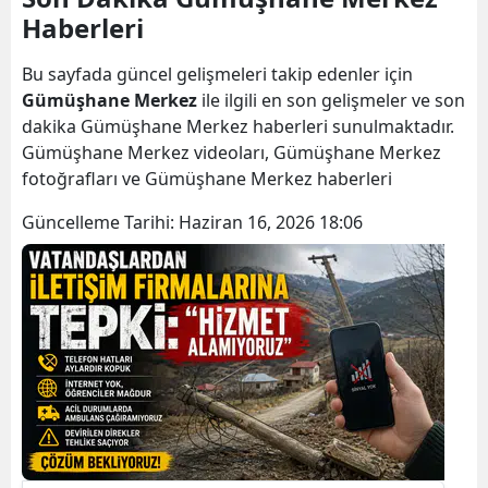
Haberleri
Bilecik
Bingöl
Bu sayfada güncel gelişmeleri takip edenler için
Gümüşhane Merkez
ile ilgili en son gelişmeler ve son
Bitlis
dakika Gümüşhane Merkez haberleri sunulmaktadır.
Gümüşhane Merkez videoları, Gümüşhane Merkez
Bolu
fotoğrafları ve Gümüşhane Merkez haberleri
Burdur
Güncelleme Tarihi:
Haziran 16, 2026 18:06
Bursa
Çanakkale
Çankırı
Çorum
Denizli
Diyarbakır