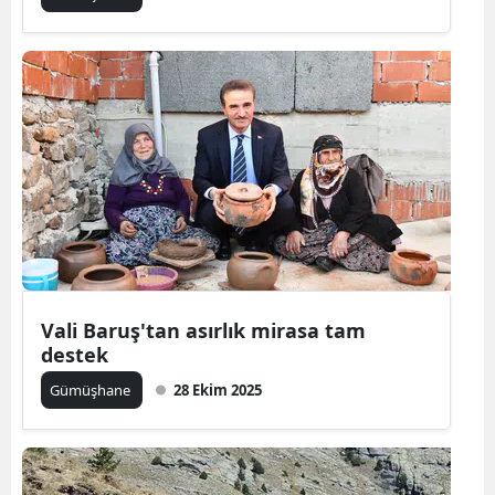
Mersin
İstanbul
İzmir
Kars
Kastamonu
Kayseri
Kırklareli
Vali Baruş'tan asırlık mirasa tam
Kırşehir
destek
Gümüşhane
28 Ekim 2025
Kocaeli
Konya
Kütahya