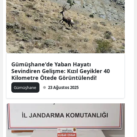
Malatya
Manisa
Kahramanmaraş
Mardin
Muğla
Gümüşhane'de Yaban Hayatı
Sevindiren Gelişme: Kızıl Geyikler 40
Muş
Kilometre Ötede Görüntülendi!
Nevşehir
Gümüşhane
23 Ağustos 2025
Niğde
Ordu
Rize
Sakarya