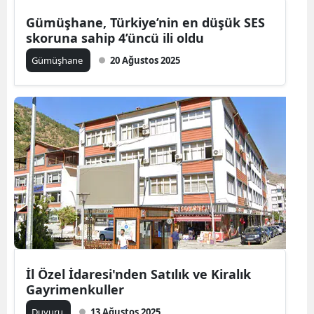
Gümüşhane, Türkiye’nin en düşük SES
Yozgat
skoruna sahip 4’üncü ili oldu
Zonguldak
Gümüşhane
20 Ağustos 2025
Aksaray
Bayburt
Karaman
Kırıkkale
Batman
Şırnak
Bartın
İl Özel İdaresi'nden Satılık ve Kiralık
Ardahan
Gayrimenkuller
Duyuru
13 Ağustos 2025
Iğdır