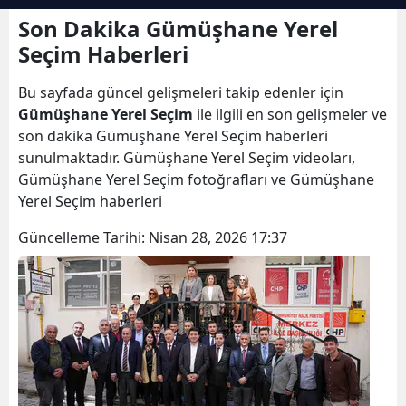
Bilecik
Son Dakika Gümüşhane Yerel
Seçim Haberleri
Bingöl
Bu sayfada güncel gelişmeleri takip edenler için
Bitlis
Gümüşhane Yerel Seçim
ile ilgili en son gelişmeler ve
Bolu
son dakika Gümüşhane Yerel Seçim haberleri
sunulmaktadır. Gümüşhane Yerel Seçim videoları,
Burdur
Gümüşhane Yerel Seçim fotoğrafları ve Gümüşhane
Yerel Seçim haberleri
Bursa
Güncelleme Tarihi:
Nisan 28, 2026 17:37
Çanakkale
Çankırı
Çorum
Denizli
Diyarbakır