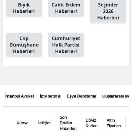
Bıyık
Cahit Erdem
Seçimler
Mersin
Haberleri
Haberleri
2026
Haberleri
İstanbul
İzmir
Chp
Cumhuriyet
Kars
Gümüşhane
Halk Partisi
Haberleri
Haberleri
Kastamonu
Kayseri
Kırklareli
Kırşehir
İstanbul Avukat
iptv satın al
Eşya Depolama
uluslararası ev
Kocaeli
Konya
Son
Döviz
Altın
K
Künye
İletişim
Dakika
Kurları
Fiyatları
F
Haberleri
Kütahya