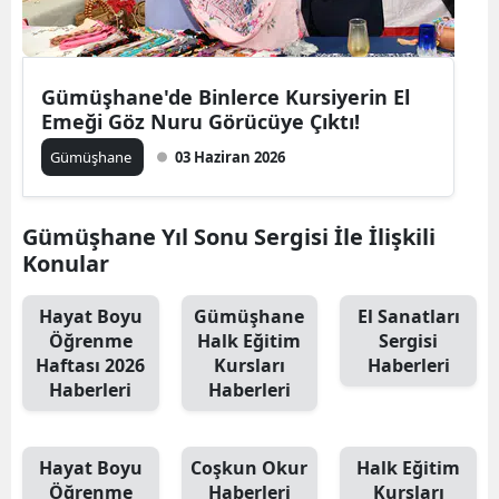
Edirne
Elazığ
Gümüşhane'de Binlerce Kursiyerin El
Erzincan
Emeği Göz Nuru Görücüye Çıktı!
Gümüşhane
03 Haziran 2026
Erzurum
Eskişehir
Gümüşhane Yıl Sonu Sergisi İle İlişkili
Gaziantep
Konular
Giresun
Hayat Boyu
Gümüşhane
El Sanatları
Öğrenme
Halk Eğitim
Sergisi
Gümüşhane
Haftası 2026
Kursları
Haberleri
Haberleri
Haberleri
Hakkari
Hatay
Hayat Boyu
Coşkun Okur
Halk Eğitim
Isparta
Öğrenme
Haberleri
Kursları