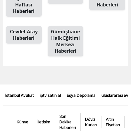
Haftası
Haberleri
Mersin
Haberleri
İstanbul
Cevdet Atay
Gümüşhane
İzmir
Haberleri
Halk Eğitimi
Kars
Merkezi
Haberleri
Kastamonu
Kayseri
Kırklareli
Kırşehir
İstanbul Avukat
iptv satın al
Eşya Depolama
uluslararası ev
Kocaeli
Konya
Son
Döviz
Altın
K
Künye
İletişim
Dakika
Kurları
Fiyatları
F
Haberleri
Kütahya