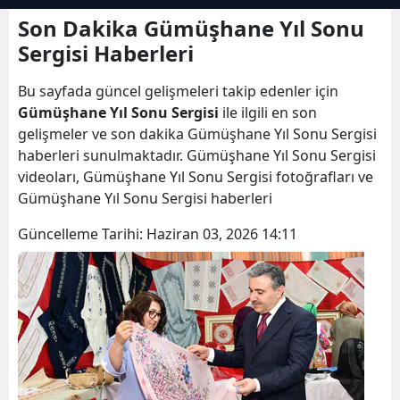
Bilecik
Son Dakika Gümüşhane Yıl Sonu
Sergisi Haberleri
Bingöl
Bu sayfada güncel gelişmeleri takip edenler için
Bitlis
Gümüşhane Yıl Sonu Sergisi
ile ilgili en son
Bolu
gelişmeler ve son dakika Gümüşhane Yıl Sonu Sergisi
haberleri sunulmaktadır. Gümüşhane Yıl Sonu Sergisi
Burdur
videoları, Gümüşhane Yıl Sonu Sergisi fotoğrafları ve
Gümüşhane Yıl Sonu Sergisi haberleri
Bursa
Güncelleme Tarihi:
Haziran 03, 2026 14:11
Çanakkale
Çankırı
Çorum
Denizli
Diyarbakır