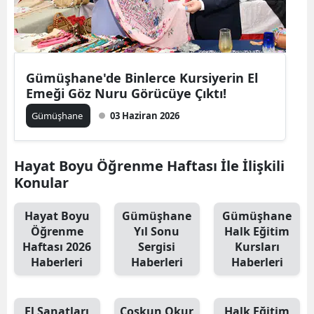
Edirne
Elazığ
Erzincan
Gümüşhane'de Binlerce Kursiyerin El
Emeği Göz Nuru Görücüye Çıktı!
Erzurum
Gümüşhane
03 Haziran 2026
Eskişehir
Gaziantep
Hayat Boyu Öğrenme Haftası İle İlişkili
Konular
Giresun
Hayat Boyu
Gümüşhane
Gümüşhane
Gümüşhane
Öğrenme
Yıl Sonu
Halk Eğitim
Haftası 2026
Sergisi
Kursları
Hakkari
Haberleri
Haberleri
Haberleri
Hatay
Isparta
El Sanatları
Coşkun Okur
Halk Eğitim