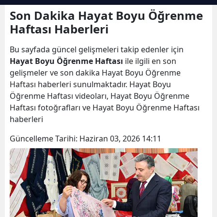
Bilecik
Son Dakika Hayat Boyu Öğrenme
Haftası Haberleri
Bingöl
Bu sayfada güncel gelişmeleri takip edenler için
Bitlis
Hayat Boyu Öğrenme Haftası
ile ilgili en son
Bolu
gelişmeler ve son dakika Hayat Boyu Öğrenme
Haftası haberleri sunulmaktadır. Hayat Boyu
Burdur
Öğrenme Haftası videoları, Hayat Boyu Öğrenme
Haftası fotoğrafları ve Hayat Boyu Öğrenme Haftası
Bursa
haberleri
Çanakkale
Güncelleme Tarihi:
Haziran 03, 2026 14:11
Çankırı
Çorum
Denizli
Diyarbakır