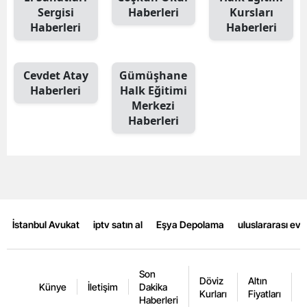
Sergisi
Haberleri
Kursları
Mersin
Haberleri
Haberleri
İstanbul
Cevdet Atay
Gümüşhane
İzmir
Haberleri
Halk Eğitimi
Kars
Merkezi
Haberleri
Kastamonu
Kayseri
Kırklareli
Kırşehir
İstanbul Avukat
iptv satın al
Eşya Depolama
uluslararası ev
Kocaeli
Konya
Son
Döviz
Altın
K
Künye
İletişim
Dakika
Kurları
Fiyatları
F
Kütahya
Haberleri