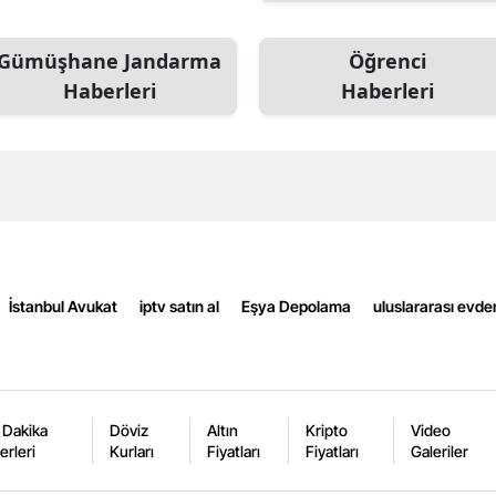
Edirne
Gümüşhane Jandarma
Öğrenci
Elazığ
Haberleri
Haberleri
Erzincan
Erzurum
Eskişehir
Gaziantep
Giresun
İstanbul Avukat
iptv satın al
Eşya Depolama
uluslararası evde
Gümüşhane
Hakkari
 Dakika
Döviz
Altın
Kripto
Video
Hatay
erleri
Kurları
Fiyatları
Fiyatları
Galeriler
Isparta