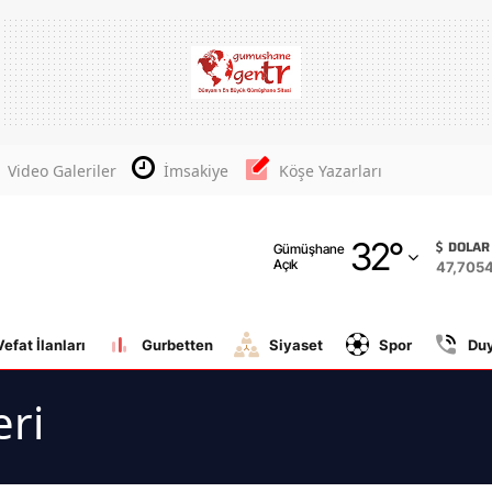
Adana
Adıyaman
Afyonkarahisar
Video Galeriler
İmsakiye
Köşe Yazarları
Ağrı
32
°
Amasya
DOLAR
Gümüşhane
Açık
47,705
Ankara
Antalya
Vefat İlanları
Gurbetten
Siyaset
Spor
Du
Artvin
eri
Aydın
Balıkesir