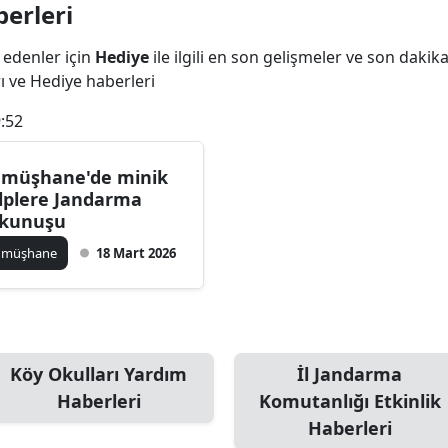
erleri
Bilecik
 edenler için
Hediye
ile ilgili en son gelişmeler ve son daki
Bingöl
rı ve Hediye haberleri
Bitlis
:52
Bolu
müşhane'de minik
Burdur
lplere Jandarma
kunuşu
Bursa
ümüşhane
18 Mart 2026
Çanakkale
Çankırı
Çorum
Köy Okulları Yardım
İl Jandarma
Denizli
Haberleri
Komutanlığı Etkinlik
Haberleri
Diyarbakır