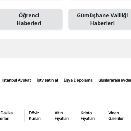
Edirne
Öğrenci
Gümüşhane Valiliği
Elazığ
Haberleri
Haberleri
Erzincan
Erzurum
Eskişehir
Gaziantep
Giresun
İstanbul Avukat
iptv satın al
Eşya Depolama
uluslararası evde
Gümüşhane
Hakkari
 Dakika
Döviz
Altın
Kripto
Video
Hatay
erleri
Kurları
Fiyatları
Fiyatları
Galeriler
Isparta