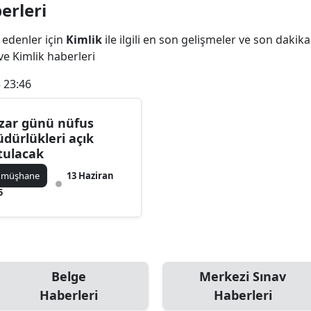
erleri
Bilecik
 edenler için
Kimlik
ile ilgili en son gelişmeler ve son dakik
Bingöl
 ve Kimlik haberleri
Bitlis
 23:46
Bolu
zar günü nüfus
Burdur
dürlükleri açık
tulacak
Bursa
ümüşhane
13 Haziran
Çanakkale
5
Çankırı
Çorum
Denizli
Belge
Merkezi Sınav
Haberleri
Haberleri
Diyarbakır