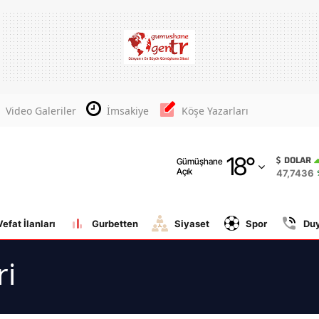
Adana
Adıyaman
Afyonkarahisar
Video Galeriler
İmsakiye
Köşe Yazarları
Ağrı
18
°
Amasya
DOLAR
Gümüşhane
Açık
47,7436
Ankara
Antalya
Vefat İlanları
Gurbetten
Siyaset
Spor
Du
Artvin
ri
Aydın
Balıkesir