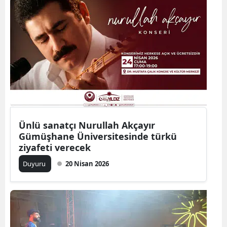
Mersin
İstanbul
İzmir
Kars
Kastamonu
Kayseri
Ünlü sanatçı Nurullah Akçayır
Gümüşhane Üniversitesinde türkü
Kırklareli
ziyafeti verecek
Kırşehir
Duyuru
20 Nisan 2026
Kocaeli
Konya
Kütahya