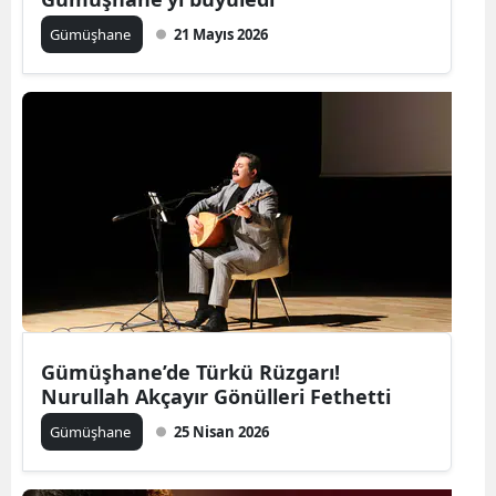
Edirne
Gümüşhane
21 Mayıs 2026
Elazığ
Erzincan
Erzurum
Eskişehir
Gaziantep
Giresun
Gümüşhane
Gümüşhane’de Türkü Rüzgarı!
Hakkari
Nurullah Akçayır Gönülleri Fethetti
Gümüşhane
25 Nisan 2026
Hatay
Isparta