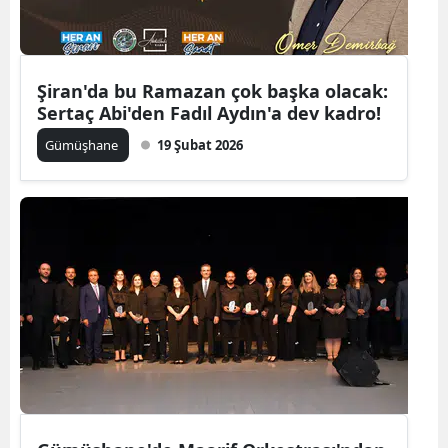
Samsun
Siirt
Şiran'da bu Ramazan çok başka olacak:
Sertaç Abi'den Fadıl Aydın'a dev kadro!
Sinop
Gümüşhane
19 Şubat 2026
Sivas
Tekirdağ
Tokat
Trabzon
Tunceli
Şanlıurfa
Uşak
Van