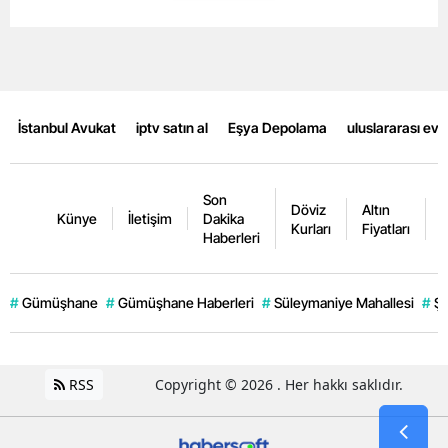
İstanbul Avukat
iptv satın al
Eşya Depolama
uluslararası ev
Son
Döviz
Altın
K
Künye
İletişim
Dakika
Kurları
Fiyatları
F
Haberleri
#
Gümüşhane
#
Gümüşhane Haberleri
#
Süleymaniye Mahallesi
#
Şi
RSS
Copyright © 2026 . Her hakkı saklıdır.