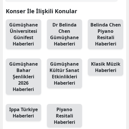
Konser İle İlişkili Konular
Yalova
Karabük
Gümüşhane
Dr Belinda
Belinda Chen
Üniversitesi
Chen
Piyano
Kilis
Günifest
Gümüşhane
Resitali
Haberleri
Haberleri
Haberleri
Osmaniye
Düzce
Gümüşhane
Gümüşhane
Klasik Müzik
Bahar
Kültür Sanat
Haberleri
Şenlikleri
Etkinlikleri
2026
Haberleri
Haberleri
Ippa Türkiye
Piyano
Haberleri
Resitali
Haberleri