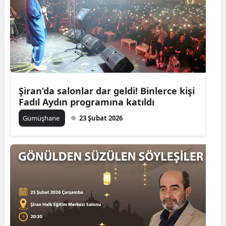
Malatya
Manisa
Kahramanmaraş
Mardin
Şiran’da salonlar dar geldi! Binlerce kişi
Muğla
Fadıl Aydın programına katıldı
Gümüşhane
23 Şubat 2026
Muş
Nevşehir
Niğde
Ordu
Rize
Sakarya