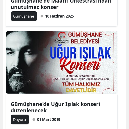
Gümüşhane'de Maarif Orkestrası'ndan
unutulmaz konser
Yozgat
Gümüşhane
10 Haziran 2025
Zonguldak
Aksaray
Bayburt
Karaman
Kırıkkale
Batman
Şırnak
Gümüşhane’de Uğur Işılak konseri
Bartın
düzenlenecek
Ardahan
Duyuru
01 Mart 2019
Iğdır