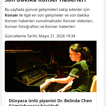
Bilecik
Bu sayfada güncel gelişmeleri takip edenler için
Bingöl
Konser
ile ilgili en son gelişmeler ve son dakika
Konser haberleri sunulmaktadır. Konser videoları,
Bitlis
Konser fotoğrafları ve Konser haberleri
Bolu
Güncelleme Tarihi:
Mayıs 21, 2026 19:34
Burdur
Bursa
Çanakkale
Çankırı
Çorum
Denizli
Dünyaca ünlü piyanist Dr. Belinda Chen
Diyarbakır
Gümüşhane’yi büyüledi