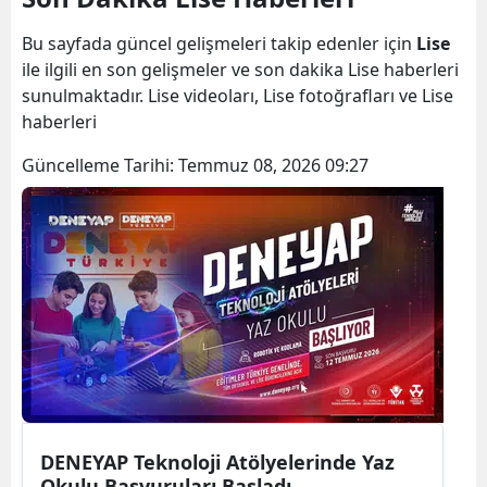
Bilecik
Bu sayfada güncel gelişmeleri takip edenler için
Lise
Bingöl
ile ilgili en son gelişmeler ve son dakika Lise haberleri
sunulmaktadır. Lise videoları, Lise fotoğrafları ve Lise
Bitlis
haberleri
Bolu
Güncelleme Tarihi:
Temmuz 08, 2026 09:27
Burdur
Bursa
Çanakkale
Çankırı
Çorum
Denizli
DENEYAP Teknoloji Atölyelerinde Yaz
Diyarbakır
Okulu Başvuruları Başladı