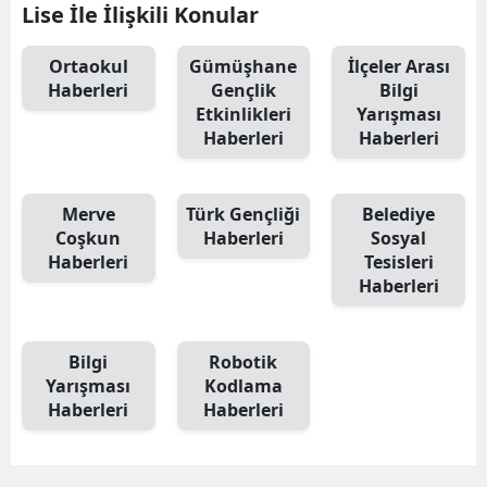
Lise İle İlişkili Konular
Mersin
Ortaokul
Gümüşhane
İlçeler Arası
İstanbul
Haberleri
Gençlik
Bilgi
Etkinlikleri
Yarışması
İzmir
Haberleri
Haberleri
Kars
Kastamonu
Merve
Türk Gençliği
Belediye
Coşkun
Haberleri
Sosyal
Kayseri
Haberleri
Tesisleri
Haberleri
Kırklareli
Kırşehir
Bilgi
Robotik
Yarışması
Kodlama
Kocaeli
Haberleri
Haberleri
Konya
Kütahya