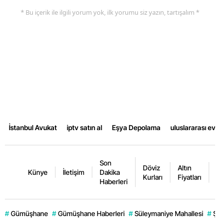
* Bu içerik ile ilgili yorum yok, ilk yorumu siz yazın, tartışalım *
Yalova
Karabük
Kilis
Osmaniye
Düzce
İstanbul Avukat
iptv satın al
Eşya Depolama
uluslararası ev
Son
Döviz
Altın
K
Künye
İletişim
Dakika
Kurları
Fiyatları
F
Haberleri
#
Gümüşhane
#
Gümüşhane Haberleri
#
Süleymaniye Mahallesi
#
Şi