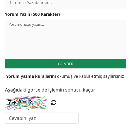
Yozgat
Yorum Yazın (500 Karakter)
Zonguldak
Aksaray
Bayburt
Karaman
GÖNDER
Kırıkkale
Yorum yazma kurallarını
okumuş ve kabul etmiş sayılırsınız
Batman
Aşağıdaki görselde işlemin sonucu kaçtır
Şırnak
Bartın
Ardahan
Iğdır