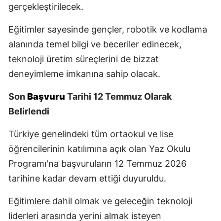
gerçekleştirilecek.
Malatya
Eğitimler sayesinde gençler, robotik ve kodlama
Manisa
alanında temel bilgi ve beceriler edinecek,
Kahramanmaraş
teknoloji üretim süreçlerini de bizzat
deneyimleme imkanına sahip olacak.
Mardin
Muğla
Son
Başvuru
Tarihi 12 Temmuz Olarak
Belirlendi
Muş
Türkiye genelindeki tüm ortaokul ve lise
Nevşehir
öğrencilerinin katılımına açık olan Yaz Okulu
Niğde
Programı'na başvuruların 12 Temmuz 2026
Ordu
tarihine kadar devam ettiği duyuruldu.
Rize
Eğitimlere dahil olmak ve geleceğin teknoloji
liderleri arasında yerini almak isteyen
Sakarya