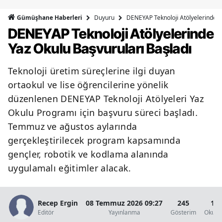
Bilecik
Duyuru
DENEYAP Teknoloji Atölyelerinde Y
Gümüşhane Haberleri
DENEYAP Teknoloji Atölyelerinde
Bingöl
Yaz Okulu Başvuruları Başladı
Bitlis
Teknoloji üretim süreçlerine ilgi duyan
Bolu
ortaokul ve lise öğrencilerine yönelik
Burdur
düzenlenen DENEYAP Teknoloji Atölyeleri Yaz
Okulu Programı için başvuru süreci başladı.
Bursa
Temmuz ve ağustos aylarında
Çanakkale
gerçekleştirilecek program kapsamında
Çankırı
gençler, robotik ve kodlama alanında
uygulamalı eğitimler alacak.
Çorum
Denizli
Recep Ergin
08 Temmuz 2026 09:27
245
1 D
Editör
Yayınlanma
Gösterim
Okunm
Diyarbakır