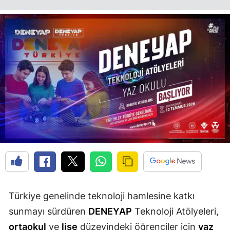
Edirne
Elazığ
Erzincan
Erzurum
Eskişehir
Gaziantep
Giresun
Gümüşhane
Hakkari
Türkiye genelinde teknoloji hamlesine katkı
Hatay
sunmayı sürdüren
DENEYAP
Teknoloji Atölyeleri,
Isparta
ortaokul
ve
lise
düzeyindeki öğrenciler için
yaz