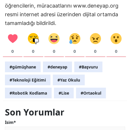
öğrencilerin, müracaatlarını www.deneyap.org
Samsun
resmi internet adresi üzerinden dijital ortamda
Siirt
tamamladığı bildirildi.
Sinop
Sivas
0
0
0
0
0
0
Tekirdağ
#gümüşhane
#deneyap
#Başvuru
Tokat
#Teknoloji Eğitimi
#Yaz Okulu
Trabzon
Tunceli
#Robotik Kodlama
#Lise
#Ortaokul
Şanlıurfa
Son Yorumlar
Uşak
İsim*
Van