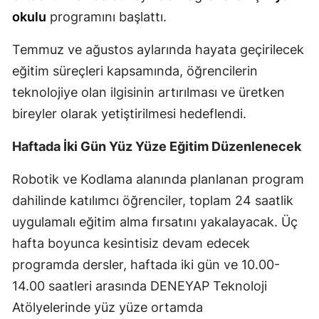
okulu
programını başlattı.
Mersin
İstanbul
Temmuz ve ağustos aylarında hayata geçirilecek
eğitim süreçleri kapsamında, öğrencilerin
İzmir
teknolojiye olan ilgisinin artırılması ve üretken
Kars
bireyler olarak yetiştirilmesi hedeflendi.
Kastamonu
Haftada İki Gün Yüz Yüze Eğitim Düzenlenecek
Kayseri
Robotik ve Kodlama alanında planlanan program
Kırklareli
dahilinde katılımcı öğrenciler, toplam 24 saatlik
uygulamalı eğitim alma fırsatını yakalayacak. Üç
Kırşehir
hafta boyunca kesintisiz devam edecek
Kocaeli
programda dersler, haftada iki gün ve 10.00-
Konya
14.00 saatleri arasında DENEYAP Teknoloji
Atölyelerinde yüz yüze ortamda
Kütahya