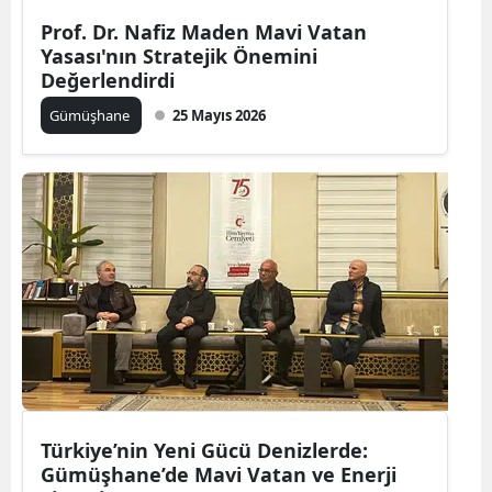
Edirne
Prof. Dr. Nafiz Maden Mavi Vatan
Yasası'nın Stratejik Önemini
Elazığ
Değerlendirdi
Gümüşhane
25 Mayıs 2026
Erzincan
Erzurum
Eskişehir
Gaziantep
Giresun
Gümüşhane
Hakkari
Hatay
Türkiye’nin Yeni Gücü Denizlerde:
Gümüşhane’de Mavi Vatan ve Enerji
Isparta