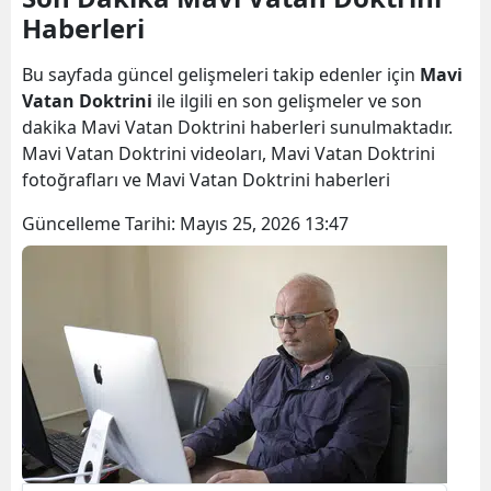
Haberleri
Bilecik
Bingöl
Bu sayfada güncel gelişmeleri takip edenler için
Mavi
Vatan Doktrini
ile ilgili en son gelişmeler ve son
Bitlis
dakika Mavi Vatan Doktrini haberleri sunulmaktadır.
Mavi Vatan Doktrini videoları, Mavi Vatan Doktrini
Bolu
fotoğrafları ve Mavi Vatan Doktrini haberleri
Burdur
Güncelleme Tarihi:
Mayıs 25, 2026 13:47
Bursa
Çanakkale
Çankırı
Çorum
Denizli
Diyarbakır