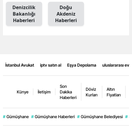
Denizcilik
Doğu
Malatya
Bakanlığı
Akdeniz
Haberleri
Haberleri
Manisa
Kahramanmaraş
Mardin
Muğla
İstanbul Avukat
iptv satın al
Eşya Depolama
uluslararası ev
Muş
Nevşehir
Son
Döviz
Altın
K
Künye
İletişim
Dakika
Niğde
Kurları
Fiyatları
F
Haberleri
Ordu
#
Gümüşhane
#
Gümüşhane Haberleri
#
Gümüşhane Belediyesi
#
Ş
Rize
Sakarya