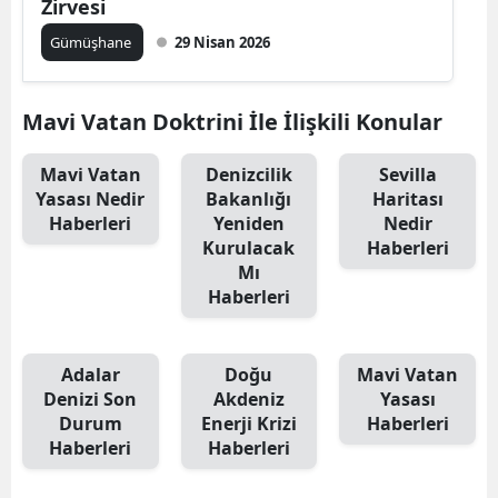
Zirvesi
Mersin
Gümüşhane
29 Nisan 2026
İstanbul
Mavi Vatan Doktrini İle İlişkili Konular
İzmir
Kars
Mavi Vatan
Denizcilik
Sevilla
Yasası Nedir
Bakanlığı
Haritası
Kastamonu
Haberleri
Yeniden
Nedir
Kurulacak
Haberleri
Kayseri
Mı
Haberleri
Kırklareli
Kırşehir
Adalar
Doğu
Mavi Vatan
Kocaeli
Denizi Son
Akdeniz
Yasası
Durum
Enerji Krizi
Haberleri
Konya
Haberleri
Haberleri
Kütahya