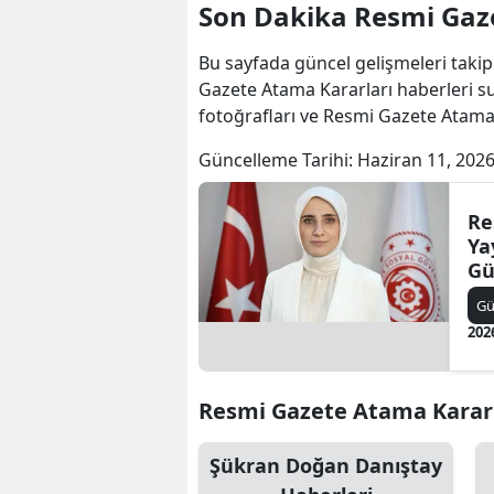
Son Dakika Resmi Gaze
Bu sayfada güncel gelişmeleri takip
Gazete Atama Kararları haberleri s
fotoğrafları ve Resmi Gazete Atama
Güncelleme Tarihi:
Haziran 11, 2026
Re
Ya
Gü
Yü
G
Seç
202
Resmi Gazete Atama Kararlar
Şükran Doğan Danıştay