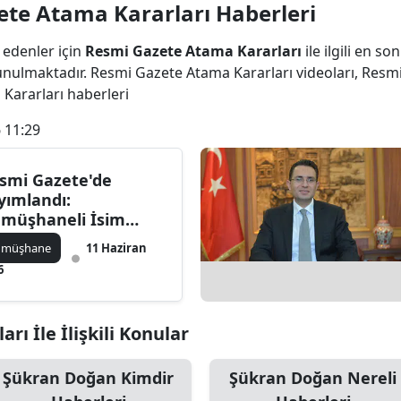
te Atama Kararları Haberleri
Bilecik
 edenler için
Resmi Gazete Atama Kararları
ile ilgili en s
Bingöl
unulmaktadır. Resmi Gazete Atama Kararları videoları, Resm
Bitlis
 Kararları haberleri
 11:29
Bolu
Burdur
smi Gazete'de
yımlandı:
Bursa
müşhaneli İsim
ksek Mahkemeye
Çanakkale
ümüşhane
11 Haziran
ildi!
6
Çankırı
Çorum
ı İle İlişkili Konular
Denizli
Şükran Doğan Kimdir
Şükran Doğan Nereli
Diyarbakır