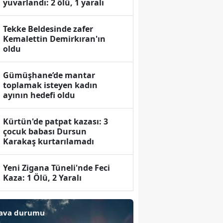
yuvarlandı: 2 ölü, 1 yaralı
Tekke Beldesinde zafer
Kemalettin Demirkıran'ın
oldu
Gümüşhane’de mantar
toplamak isteyen kadın
ayının hedefi oldu
Kürtün'de patpat kazası: 3
çocuk babası Dursun
Karakaş kurtarılamadı
Yeni Zigana Tüneli'nde Feci
Kaza: 1 Ölü, 2 Yaralı
ava durumu