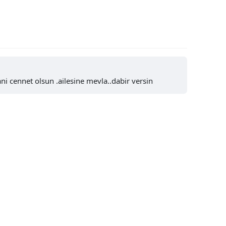
Samsun
Siirt
Sinop
Sivas
i cennet olsun .ailesine mevla..dabir versin
Tekirdağ
Tokat
Trabzon
Tunceli
Şanlıurfa
Uşak
Van