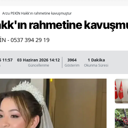
Bilecik
Arzu PEKİN Hakk'ın rahmetine kavuşmuştur
Bingöl
kk'ın rahmetine kavuşm
Bitlis
İN - 0537 394 29 19
Bolu
Burdur
6 11:57
03 Haziran 2026 14:12
3964
1 Dakika
Bursa
a
Güncellenme
Gösterim
Okunma Süresi
Çanakkale
Çankırı
Çorum
Denizli
Diyarbakır