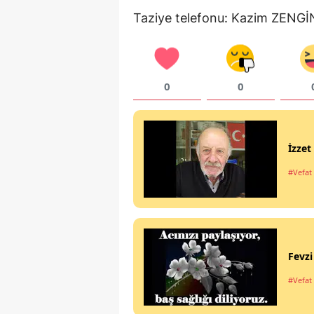
Taziye telefonu: Kazim ZENGİ
0
0
İzze
#Vefat 
Fevz
#Vefat 