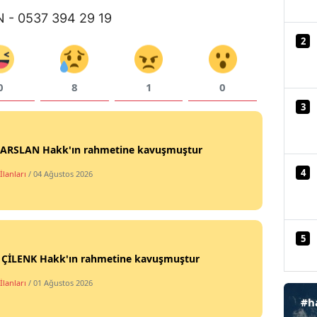
N - 0537 394 29 19
Mersin
2
İstanbul
İzmir
0
8
1
0
Kars
3
Kastamonu
t ARSLAN Hakk'ın rahmetine kavuşmuştur
Kayseri
4
İlanları
/ 04 Ağustos 2026
Kırklareli
Kırşehir
5
Kocaeli
i ÇİLENK Hakk'ın rahmetine kavuşmuştur
Konya
İlanları
/ 01 Ağustos 2026
#h
Kütahya