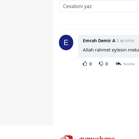
Emrah Demir A
2 ay önce
Allah rahmet eylesin mekan
0
0
Yanıtla