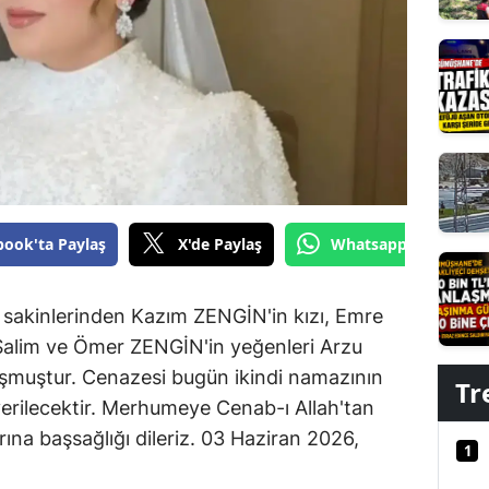
Edirne
Elazığ
Erzincan
Erzurum
Eskişehir
book'ta Paylaş
X'de Paylaş
Whatsapp'tan Gönde
Gaziantep
Giresun
yü sakinlerinden Kazım ZENGİN'in kızı, Emre
Gümüşhane
Salim ve Ömer ZENGİN'in yeğenleri Arzu
şmuştur. Cenazesi bugün ikindi namazının
Hakkari
Tr
erilecektir. Merhumeye Cenab-ı Allah'tan
Hatay
rına başsağlığı dileriz. 03 Haziran 2026,
1
Isparta