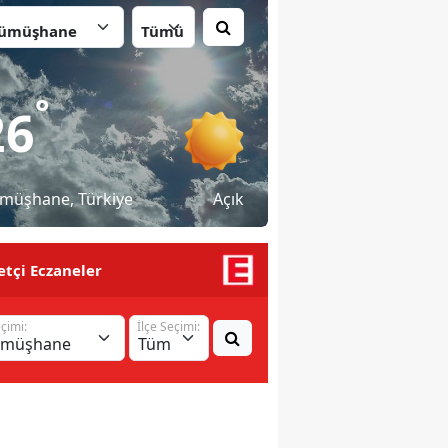
İlçe:
°
26
müşhane
, Türkiye
Açık
tçi Eczaneler
eçimi:
İlçe Seçimi: