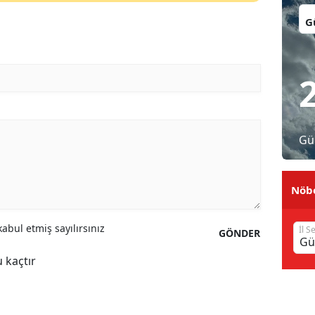
İl:
Malatya
Manisa
Kahramanmaraş
Mardin
Muğla
Gü
Muş
Nöbe
Nevşehir
Niğde
abul etmiş sayılırsınız
İl S
GÖNDER
Ordu
 kaçtır
Rize
Sakarya