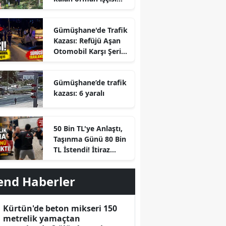
hayatını kaybetti
Gümüşhane'de Trafik
Kazası: Refüjü Aşan
Otomobil Karşı Şeride
Geçti
Gümüşhane’de trafik
kazası: 6 yaralı
r
50 Bin TL'ye Anlaştı,
Taşınma Günü 80 Bin
TL İstendi! İtiraz
Edince Ortalık Karıştı
end Haberler
Kürtün'de beton mikseri 150
metrelik yamaçtan