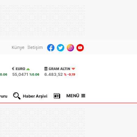
Künye
İletişim
EURO
GRAM ALTIN
55,0471
6.483,52
0.06
%0.06
% -0,19
MENÜ
yuru
Haber Arşivi
Gazete Manşetleri
Nöbetçi Ec