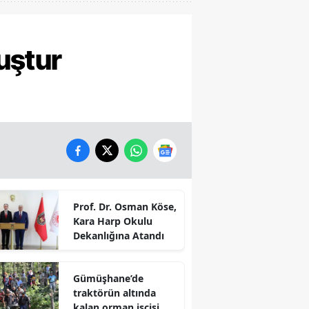
uştur
Prof. Dr. Osman Köse,
Kara Harp Okulu
Dekanlığına Atandı
Gümüşhane’de
traktörün altında
kalan orman işçisi