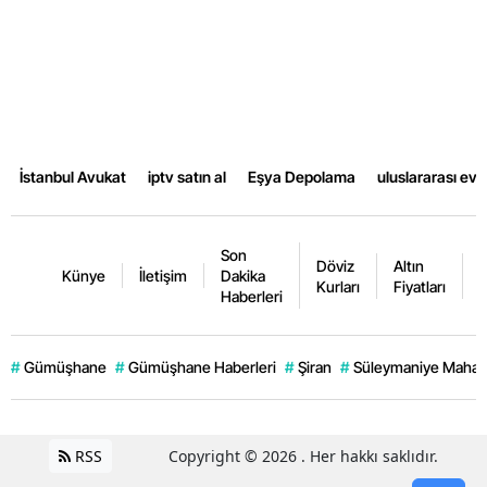
Samsun
Siirt
Sinop
Sivas
İstanbul Avukat
iptv satın al
Eşya Depolama
uluslararası ev
Tekirdağ
Son
Tokat
Döviz
Altın
K
Künye
İletişim
Dakika
Kurları
Fiyatları
F
Haberleri
Trabzon
Tunceli
#
Gümüşhane
#
Gümüşhane Haberleri
#
Şiran
#
Süleymaniye Mahall
Şanlıurfa
Uşak
RSS
Copyright © 2026 . Her hakkı saklıdır.
Van