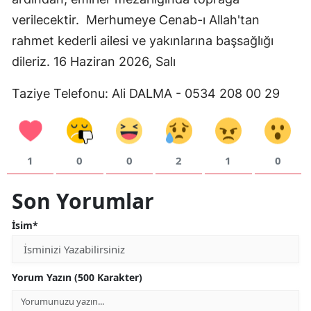
Mersin
verilecektir. Merhumeye Cenab-ı Allah'tan
rahmet kederli ailesi ve yakınlarına başsağlığı
İstanbul
dileriz. 16 Haziran 2026, Salı
İzmir
Taziye Telefonu: Ali DALMA - 0534 208 00 29
Kars
Kastamonu
1
0
0
2
1
0
Kayseri
Kırklareli
Son Yorumlar
Kırşehir
İsim*
Kocaeli
Konya
Yorum Yazın (500 Karakter)
Kütahya