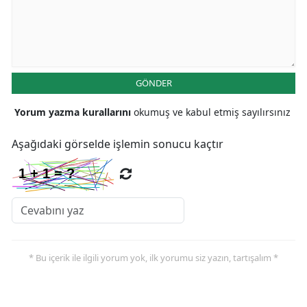
Malatya
Manisa
Kahramanmaraş
GÖNDER
Mardin
Yorum yazma kurallarını
okumuş ve kabul etmiş sayılırsınız
Muğla
Aşağıdaki görselde işlemin sonucu kaçtır
Muş
Nevşehir
Niğde
Ordu
* Bu içerik ile ilgili yorum yok, ilk yorumu siz yazın, tartışalım *
Rize
Sakarya