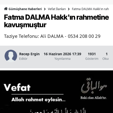
Bilecik
Vefat İlanları
Fatma DALMA Hakk'ın rahme
Gümüşhane Haberleri
Fatma DALMA Hakk'ın rahmetine
Bingöl
kavuşmuştur
Bitlis
Taziye Telefonu: Ali DALMA - 0534 208 00 29
Bolu
Burdur
Recep Ergin
16 Haziran 2026 17:39
1931
1 D
Bursa
Editör
Yayınlanma
Gösterim
Okunma
Çanakkale
Çankırı
Çorum
Denizli
Diyarbakır