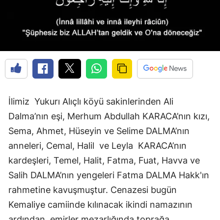
Edirne
Elazığ
Erzincan
Erzurum
Eskişehir
İlimiz Yukurı Alıçlı köyü sakinlerinden Ali
Gaziantep
Dalma’nın eşi, Merhum Abdullah KARACA’nın kızı,
Sema, Ahmet, Hüseyin ve Selime DALMA’nın
Giresun
anneleri, Cemal, Halil ve Leyla KARACA’nın
Gümüşhane
kardeşleri, Temel, Halit, Fatma, Fuat, Havva ve
Hakkari
Salih DALMA’nın yengeleri Fatma DALMA Hakk'ın
rahmetine kavuşmuştur. Cenazesi bugün
Hatay
Kemaliye camiinde kılınacak ikindi namazının
Isparta
ardından, emirler mezarlığında toprağa