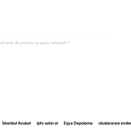
Samsun
Siirt
Sinop
yorum yok, ilk yorumu siz yazın, tartışalım *
Sivas
Tekirdağ
Tokat
Trabzon
Tunceli
Şanlıurfa
Uşak
İstanbul Avukat
iptv satın al
Eşya Depolama
uluslararası evde
Van