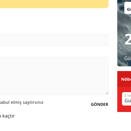
İl:
Malatya
Manisa
Kahramanmaraş
Mardin
Muğla
Gü
Muş
Nöbe
Nevşehir
Niğde
İl S
abul etmiş sayılırsınız
GÖNDER
Ordu
 kaçtır
Rize
Sakarya