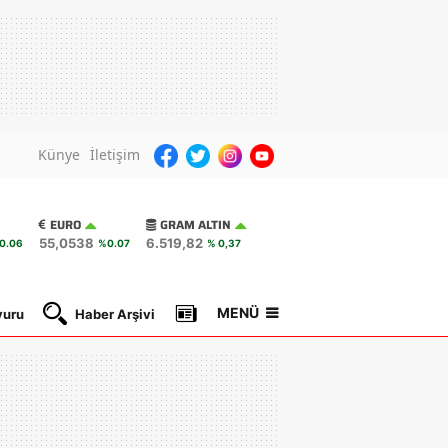
Künye
İletişim
EURO
GRAM ALTIN
55,0538
6.519,82
0.06
%0.07
% 0,37
MENÜ
yuru
Haber Arşivi
Gazete Manşetleri
Nöbetçi Ec