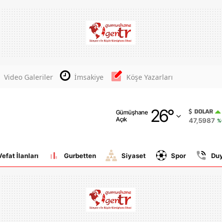
Adana
Adıyaman
Afyonkarahisar
Video Galeriler
İmsakiye
Köşe Yazarları
Ağrı
26
°
Amasya
DOLAR
Gümüşhane
Açık
47,5987
%
Ankara
Antalya
Vefat İlanları
Gurbetten
Siyaset
Spor
Du
Artvin
Aydın
Balıkesir