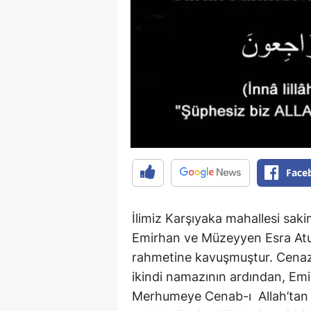
Face
İlimiz Karşıyaka mahallesi sak
Emirhan ve Müzeyyen Esra Atu
rahmetine kavuşmuştur. Cenaz
ikindi namazının ardından, Emir
Merhumeye Cenab-ı Allah’tan ra