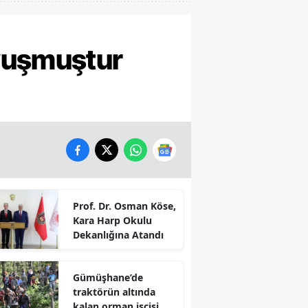
vuşmuştur
Prof. Dr. Osman Köse,
Kara Harp Okulu
Dekanlığına Atandı
Gümüşhane’de
traktörün altında
kalan orman işçisi