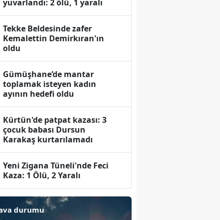
yuvarlandı: 2 ölü, 1 yaralı
Tekke Beldesinde zafer
Kemalettin Demirkıran'ın
oldu
Gümüşhane’de mantar
toplamak isteyen kadın
ayının hedefi oldu
Kürtün'de patpat kazası: 3
çocuk babası Dursun
Karakaş kurtarılamadı
Yeni Zigana Tüneli'nde Feci
Kaza: 1 Ölü, 2 Yaralı
ava durumu