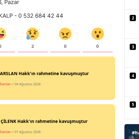
6, Pazar
Mersin
UKALP - 0 532 684 42 44
2
İstanbul
İzmir
0
2
0
0
Kars
3
Kastamonu
Kayseri
t ARSLAN Hakk'ın rahmetine kavuşmuştur
4
İlanları
/ 04 Ağustos 2026
Kırklareli
Kırşehir
5
Kocaeli
i ÇİLENK Hakk'ın rahmetine kavuşmuştur
Konya
İlanları
/ 01 Ağustos 2026
#h
Kütahya