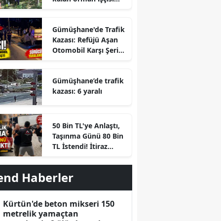
hayatını kaybetti
Gümüşhane'de Trafik
Kazası: Refüjü Aşan
Otomobil Karşı Şeride
Geçti
Gümüşhane’de trafik
kazası: 6 yaralı
r
50 Bin TL'ye Anlaştı,
Taşınma Günü 80 Bin
TL İstendi! İtiraz
Edince Ortalık Karıştı
end Haberler
Kürtün'de beton mikseri 150
metrelik yamaçtan