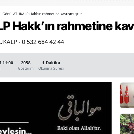
Bilecik
Gönül ATUKALP Hakk’ın rahmetine kavuşmuştur
Bingöl
P Hakk’ın rahmetine ka
Bitlis
UKALP - 0 532 684 42 44
Bolu
Burdur
6 11:00
2058
1 Dakika
Bursa
a
Gösterim
Okunma Süresi
Çanakkale
Çankırı
Çorum
Denizli
Diyarbakır