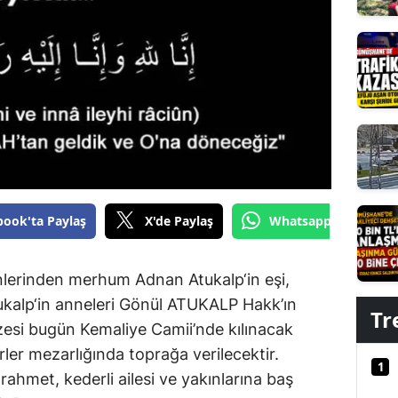
Edirne
Elazığ
Erzincan
Erzurum
Eskişehir
Gaziantep
book'ta Paylaş
X'de Paylaş
Whatsapp'tan Gönde
Giresun
Gümüşhane
inlerinden merhum Adnan Atukalp‘in eşi,
kalp‘in anneleri Gönül ATUKALP Hakk’ın
Hakkari
Tr
esi bugün Kemaliye Camii’nde kılınacak
Hatay
ler mezarlığında toprağa verilecektir.
1
hmet, kederli ailesi ve yakınlarına baş
Isparta