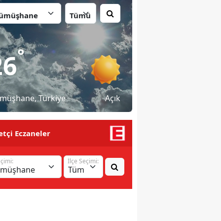
İlçe:
°
26
müşhane
, Türkiye
Açık
tçi Eczaneler
eçimi:
İlçe Seçimi: