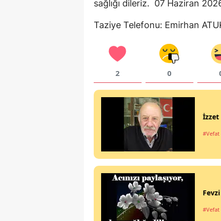
sağlığı dileriz. 07 Haziran 202
Taziye Telefonu: Emirhan AT
2
0
İzze
#Vefat 
Fevz
#Vefat 