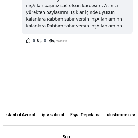
inşAllah başınız sağ olsun kardeşim. Acınızı
Samsun
yürekten paylaşırım. Işıklar içinde uyusun
kalanlara Rabbım sabır versin inşAllah aminn
Siirt
kalanlara Rabbım sabır versin inşAllah aminn
Sinop
0
0
Yanıtla
Sivas
Tekirdağ
Tokat
Trabzon
Tunceli
Şanlıurfa
İstanbul Avukat
iptv satın al
Eşya Depolama
uluslararası ev
Uşak
Van
Son