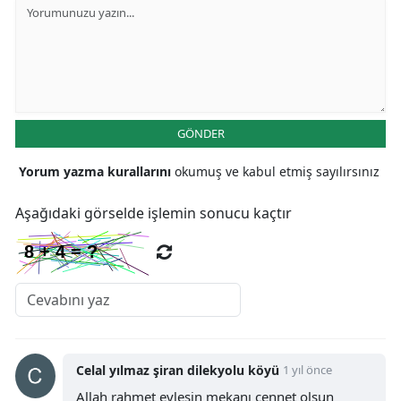
Malatya
Manisa
Kahramanmaraş
GÖNDER
Mardin
Yorum yazma kurallarını
okumuş ve kabul etmiş sayılırsınız
Muğla
Muş
Aşağıdaki görselde işlemin sonucu kaçtır
Nevşehir
Niğde
Ordu
Rize
Celal yılmaz şiran dilekyolu köyü
1 yıl önce
Sakarya
Allah rahmet eylesin mekanı cennet olsun