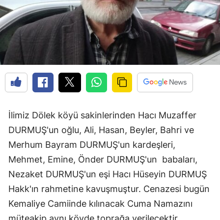
Edirne
Elazığ
Erzincan
Erzurum
Eskişehir
Gaziantep
İlimiz Dölek köyü sakinlerinden Hacı Muzaffer
DURMUŞ'un oğlu, Ali, Hasan, Beyler, Bahri ve
Giresun
Merhum Bayram DURMUŞ'un kardeşleri,
Gümüşhane
Mehmet, Emine, Önder DURMUŞ'un babaları,
Hakkari
Nezaket DURMUŞ'un eşi Hacı Hüseyin DURMUŞ
Hakk'ın rahmetine kavuşmuştur. Cenazesi bugün
Hatay
Kemaliye Camiinde kılınacak Cuma Namazını
Isparta
müteakip aynı köyde toprağa verilecektir.