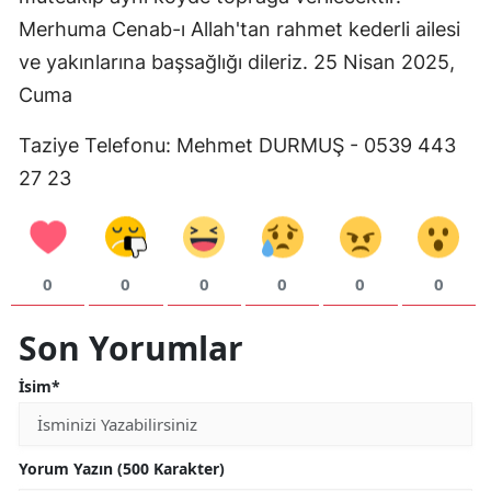
Merhuma Cenab-ı Allah'tan rahmet kederli ailesi
Mersin
ve yakınlarına başsağlığı dileriz. 25 Nisan 2025,
İstanbul
Cuma
İzmir
Taziye Telefonu: Mehmet DURMUŞ - 0539 443
Kars
27 23
Kastamonu
Kayseri
0
0
0
0
0
0
Kırklareli
Son Yorumlar
Kırşehir
İsim*
Kocaeli
Konya
Yorum Yazın (500 Karakter)
Kütahya