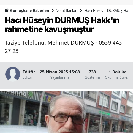
Bilecik
Vefat İlanları
Hacı Hüseyin DURMUŞ Hakk'
Gümüşhane Haberleri
Hacı Hüseyin DURMUŞ Hakk'ın
Bingöl
rahmetine kavuşmuştur
Bitlis
Taziye Telefonu: Mehmet DURMUŞ - 0539 443
Bolu
27 23
Burdur
Bursa
Editör
25 Nisan 2025 15:08
738
1 Dakika
Editör
Yayınlanma
Gösterim
Okunma Süresi
Çanakkale
Çankırı
Çorum
Denizli
Diyarbakır