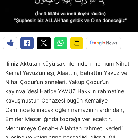
Edirne
Elazığ
Erzincan
Erzurum
Eskişehir
İlimiz Aktutan köyü sakinlerinden merhum Nihat
Gaziantep
Kemal Yavuz’un eşi, Alaattin, Bahattin Yavuz ve
Nihal Çopur’un anneleri, Yakup Çopur’un
Giresun
kayınvalidesi Hatice YAVUZ Hakk’ın rahmetine
Gümüşhane
kavuşmuştur. Cenazesi bugün Kemaliye
Hakkari
Camiinde kılınacak öğlen namazının ardından,
Emirler Mezarlığında toprağa verilecektir.
Hatay
Merhumeye Cenab-ı Allah’tan rahmet, kederli
Isparta
ailesine ve yakınlarına başsağlığı dileriz. 04