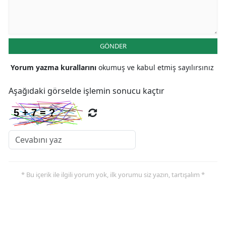
Malatya
Manisa
GÖNDER
Kahramanmaraş
Yorum yazma kurallarını
okumuş ve kabul etmiş sayılırsınız
Mardin
Aşağıdaki görselde işlemin sonucu kaçtır
Muğla
Muş
Nevşehir
Niğde
* Bu içerik ile ilgili yorum yok, ilk yorumu siz yazın, tartışalım *
Ordu
Rize
Sakarya