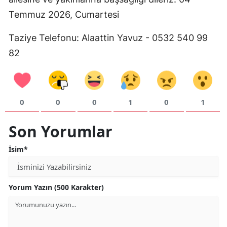
Mersin
Temmuz 2026, Cumartesi
İstanbul
Taziye Telefonu: Alaattin Yavuz - 0532 540 99
82
İzmir
Kars
Kastamonu
0
0
0
1
0
1
Kayseri
Son Yorumlar
Kırklareli
İsim*
Kırşehir
Kocaeli
Yorum Yazın (500 Karakter)
Konya
Kütahya