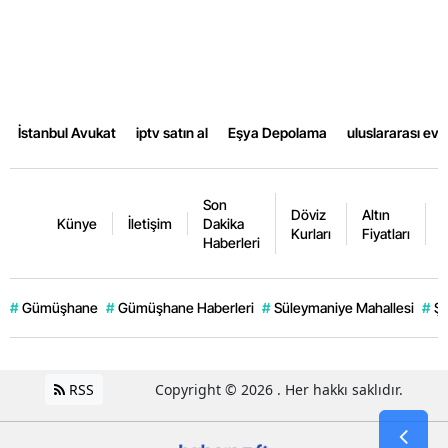
Samsun
Siirt
Sinop
İstanbul Avukat
iptv satın al
Eşya Depolama
uluslararası ev
Sivas
Tekirdağ
Son
Döviz
Altın
K
Künye
İletişim
Dakika
Kurları
Fiyatları
F
Tokat
Haberleri
Trabzon
#
Gümüşhane
#
Gümüşhane Haberleri
#
Süleymaniye Mahallesi
#
Şi
Tunceli
Şanlıurfa
RSS
Copyright © 2026 . Her hakkı saklıdır.
Uşak
Van