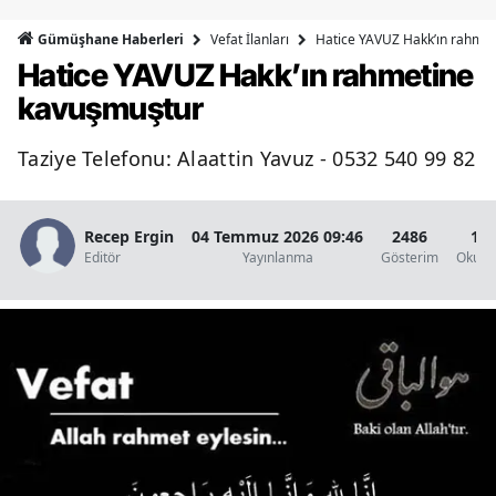
Bilecik
Vefat İlanları
Hatice YAVUZ Hakk’ın rahme
Gümüşhane Haberleri
Hatice YAVUZ Hakk’ın rahmetine
Bingöl
kavuşmuştur
Bitlis
Taziye Telefonu: Alaattin Yavuz - 0532 540 99 82
Bolu
Burdur
Recep Ergin
04 Temmuz 2026 09:46
2486
1 D
Bursa
Editör
Yayınlanma
Gösterim
Okunm
Çanakkale
Çankırı
Çorum
Denizli
Diyarbakır