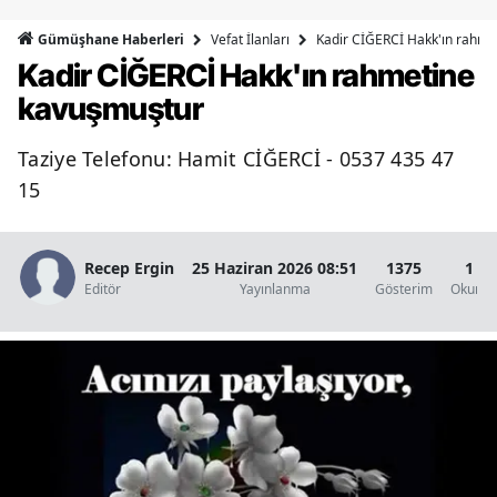
Bilecik
Vefat İlanları
Kadir CİĞERCİ Hakk'ın rahme
Gümüşhane Haberleri
Kadir CİĞERCİ Hakk'ın rahmetine
Bingöl
kavuşmuştur
Bitlis
Taziye Telefonu: Hamit CİĞERCİ - 0537 435 47
Bolu
15
Burdur
Bursa
Recep Ergin
25 Haziran 2026 08:51
1375
1 D
Editör
Yayınlanma
Gösterim
Okunma
Çanakkale
Çankırı
Çorum
Denizli
Diyarbakır