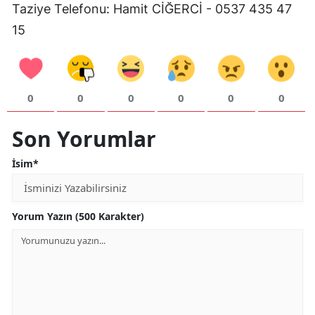
Taziye Telefonu: Hamit CİĞERCİ - 0537 435 47
Mersin
15
İstanbul
İzmir
0
0
0
0
0
0
Kars
Son Yorumlar
Kastamonu
Kayseri
İsim*
Kırklareli
Yorum Yazın (500 Karakter)
Kırşehir
Kocaeli
Konya
Kütahya