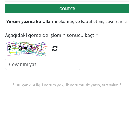
GÖNDER
Malatya
Manisa
Yorum yazma kurallarını
okumuş ve kabul etmiş sayılırsınız
Kahramanmaraş
Aşağıdaki görselde işlemin sonucu kaçtır
Mardin
Muğla
Muş
Nevşehir
* Bu içerik ile ilgili yorum yok, ilk yorumu siz yazın, tartışalım *
Niğde
Ordu
Rize
Sakarya