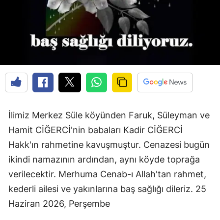
Edirne
Elazığ
Erzincan
Erzurum
Eskişehir
Gaziantep
İlimiz Merkez Süle köyünden Faruk, Süleyman ve
Hamit CİĞERCİ'nin babaları Kadir CİĞERCİ
Giresun
Hakk'ın rahmetine kavuşmuştur. Cenazesi bugün
Gümüşhane
ikindi namazının ardından, aynı köyde toprağa
Hakkari
verilecektir. Merhuma Cenab-ı Allah'tan rahmet,
kederli ailesi ve yakınlarına baş sağlığı dileriz. 25
Hatay
Haziran 2026, Perşembe
Isparta