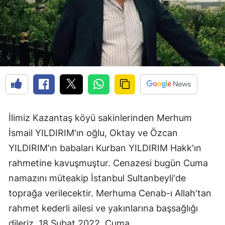
Edirne
Elazığ
Erzincan
Erzurum
Eskişehir
Gaziantep
İlimiz Kazantaş köyü sakinlerinden Merhum
İsmail YILDIRIM'ın oğlu, Oktay ve Özcan
Giresun
YILDIRIM'ın babaları Kurban YILDIRIM Hakk'ın
Gümüşhane
rahmetine kavuşmuştur. Cenazesi bugün Cuma
Hakkari
namazını müteakip İstanbul Sultanbeyli'de
toprağa verilecektir. Merhuma Cenab-ı Allah'tan
Hatay
rahmet kederli ailesi ve yakınlarına başsağlığı
Isparta
dileriz. 18 Şubat 2022, Cuma