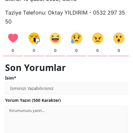
Mersin
Taziye Telefonu: Oktay YILDIRIM - 0532 297 35
İstanbul
50
İzmir
Kars
0
0
0
0
0
0
Kastamonu
Son Yorumlar
Kayseri
İsim*
Kırklareli
Kırşehir
Yorum Yazın (500 Karakter)
Kocaeli
Konya
Kütahya