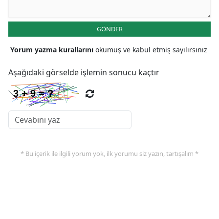
Malatya
GÖNDER
Manisa
Yorum yazma kurallarını
okumuş ve kabul etmiş sayılırsınız
Kahramanmaraş
Aşağıdaki görselde işlemin sonucu kaçtır
Mardin
Muğla
Muş
Nevşehir
* Bu içerik ile ilgili yorum yok, ilk yorumu siz yazın, tartışalım *
Niğde
Ordu
Rize
Sakarya