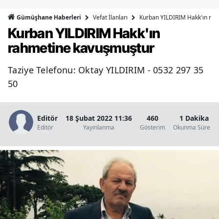
Bilecik
Vefat İlanları
Kurban YILDIRIM Hakk'ın ra
Gümüşhane Haberleri
Kurban YILDIRIM Hakk'ın
Bingöl
rahmetine kavuşmuştur
Bitlis
Taziye Telefonu: Oktay YILDIRIM - 0532 297 35
Bolu
50
Burdur
Bursa
Editör
18 Şubat 2022 11:36
460
1 Dakika
Editör
Yayınlanma
Gösterim
Okunma Süresi
Çanakkale
Çankırı
Çorum
Denizli
Diyarbakır