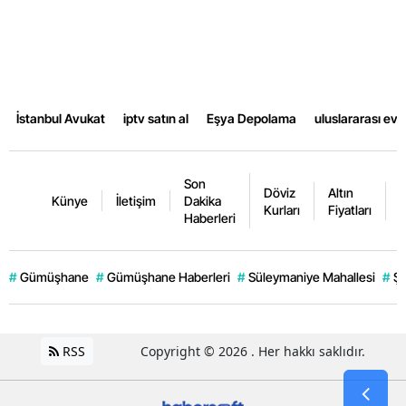
Samsun
Siirt
Sinop
İstanbul Avukat
iptv satın al
Eşya Depolama
uluslararası ev
Sivas
Tekirdağ
Son
Döviz
Altın
K
Künye
İletişim
Dakika
Kurları
Fiyatları
F
Tokat
Haberleri
Trabzon
#
Gümüşhane
#
Gümüşhane Haberleri
#
Süleymaniye Mahallesi
#
Şi
Tunceli
Şanlıurfa
RSS
Copyright © 2026 . Her hakkı saklıdır.
Uşak
Van