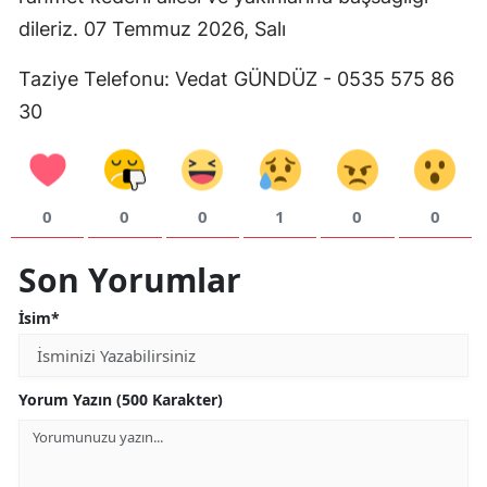
dileriz. 07 Temmuz 2026, Salı
Mersin
İstanbul
Taziye Telefonu: Vedat GÜNDÜZ - 0535 575 86
30
İzmir
Kars
Kastamonu
0
0
0
1
0
0
Kayseri
Son Yorumlar
Kırklareli
İsim*
Kırşehir
Kocaeli
Yorum Yazın (500 Karakter)
Konya
Kütahya