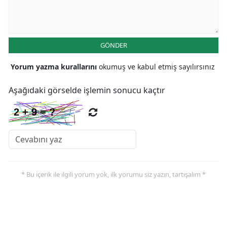
Malatya
Manisa
GÖNDER
Kahramanmaraş
Yorum yazma kurallarını
okumuş ve kabul etmiş sayılırsınız
Mardin
Aşağıdaki görselde işlemin sonucu kaçtır
Muğla
Muş
Nevşehir
Niğde
* Bu içerik ile ilgili yorum yok, ilk yorumu siz yazın, tartışalım *
Ordu
Rize
Sakarya