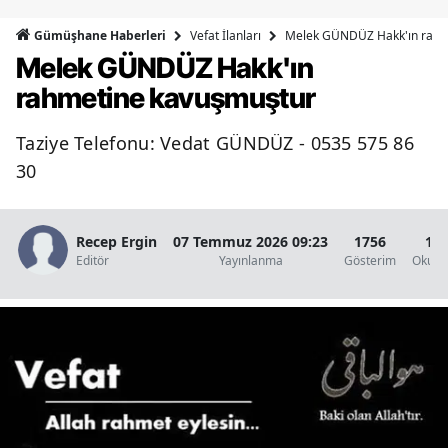
Bilecik
Vefat İlanları
Melek GÜNDÜZ Hakk'ın rahm
Gümüşhane Haberleri
Melek GÜNDÜZ Hakk'ın
Bingöl
rahmetine kavuşmuştur
Bitlis
Taziye Telefonu: Vedat GÜNDÜZ - 0535 575 86
Bolu
30
Burdur
Bursa
Recep Ergin
07 Temmuz 2026 09:23
1756
1 D
Editör
Yayınlanma
Gösterim
Okunm
Çanakkale
Çankırı
Çorum
Denizli
Diyarbakır