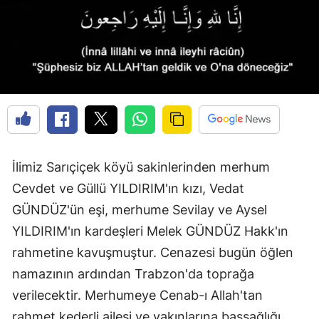
Edirne
Elazığ
Erzincan
Erzurum
Eskişehir
Gaziantep
İlimiz Sarıçiçek köyü sakinlerinden merhum
Cevdet ve Güllü YILDIRIM'ın kızı, Vedat
Giresun
GÜNDÜZ'ün eşi, merhume Sevilay ve Aysel
Gümüşhane
YILDIRIM'ın kardeşleri Melek GÜNDÜZ Hakk'ın
Hakkari
rahmetine kavuşmuştur. Cenazesi bugün öğlen
namazının ardından Trabzon'da toprağa
Hatay
verilecektir. Merhumeye Cenab-ı Allah'tan
Isparta
rahmet kederli ailesi ve yakınlarına başsağlığı