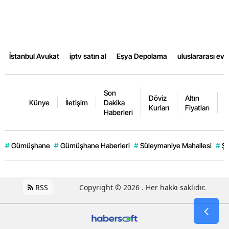
Samsun
Siirt
İstanbul Avukat
iptv satın al
Eşya Depolama
uluslararası ev
Sinop
Sivas
Son
Döviz
Altın
K
Tekirdağ
Künye
İletişim
Dakika
Kurları
Fiyatları
F
Haberleri
Tokat
Trabzon
#
Gümüşhane
#
Gümüşhane Haberleri
#
Süleymaniye Mahallesi
#
Şi
Tunceli
Şanlıurfa
RSS
Copyright © 2026 . Her hakkı saklıdır.
Uşak
Van