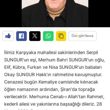
Edirne
Elazığ
Erzincan
Erzurum
Eskişehir
İlimiz Karşıyaka mahallesi sakinlerinden Serpil
Gaziantep
SUNGUR'un eşi, Merhum Bahri SUNGUR'un oğlu,
Giresun
Elif, Kübra, Furkan ve Nisa SUNGUR'un babaları
Okay SUNGUR Hakk'ın rahmetine kavuşmuştur.
Gümüşhane
Cenazesi bugün Kemaliye camisinde kılınacak
Hakkari
öğlen namazının ardından, Şiran'da toprağa
verilecektir. Merhuma Cenab-ı Allah'tan Rahmet,
Hatay
kederli ailesi ve yakınlarına başsağlığı dileriz. 28
Isparta