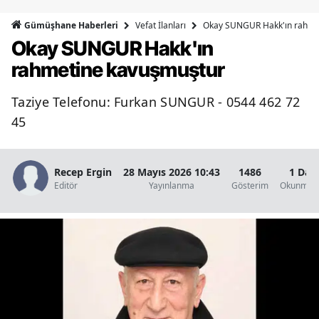
Bilecik
Vefat İlanları
Okay SUNGUR Hakk'ın rahme
Gümüşhane Haberleri
Okay SUNGUR Hakk'ın
Bingöl
rahmetine kavuşmuştur
Bitlis
Taziye Telefonu: Furkan SUNGUR - 0544 462 72
Bolu
45
Burdur
Bursa
Recep Ergin
28 Mayıs 2026 10:43
1486
1 Dak
Editör
Yayınlanma
Gösterim
Okunma S
Çanakkale
Çankırı
Çorum
Denizli
Diyarbakır