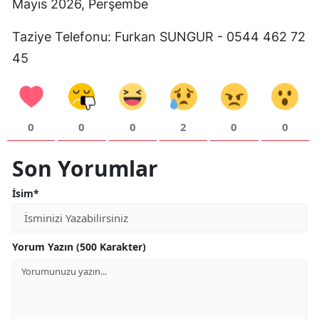
Mayıs 2026, Perşembe
Mersin
Taziye Telefonu: Furkan SUNGUR - 0544 462 72
İstanbul
45
İzmir
Kars
0
0
0
2
0
0
Kastamonu
Son Yorumlar
Kayseri
İsim*
Kırklareli
Kırşehir
Yorum Yazın (500 Karakter)
Kocaeli
Konya
Kütahya