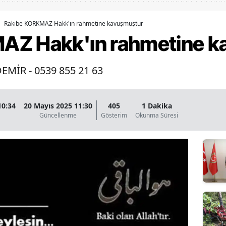
Bilecik
Rakibe KORKMAZ Hakk'ın rahmetine kavuşmuştur
Bingöl
AZ Hakk'ın rahmetine k
Bitlis
EMİR - 0539 855 21 63
Bolu
Burdur
10:34
20 Mayıs 2025 11:30
405
1 Dakika
Bursa
Güncellenme
Gösterim
Okunma Süresi
Çanakkale
Çankırı
Çorum
Denizli
Diyarbakır