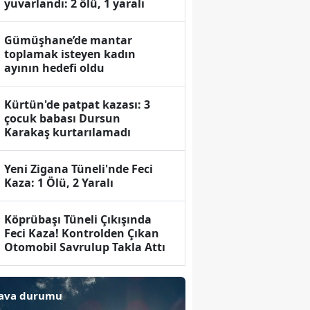
yuvarlandı: 2 ölü, 1 yaralı
Gümüşhane’de mantar
toplamak isteyen kadın
ayının hedefi oldu
Kürtün'de patpat kazası: 3
çocuk babası Dursun
Karakaş kurtarılamadı
Yeni Zigana Tüneli'nde Feci
Kaza: 1 Ölü, 2 Yaralı
Köprübaşı Tüneli Çıkışında
Feci Kaza! Kontrolden Çıkan
Otomobil Savrulup Takla Attı
ava durumu