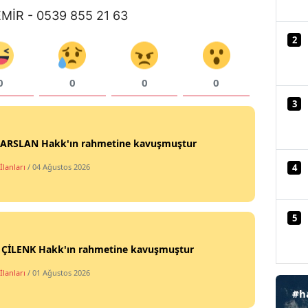
MİR - 0539 855 21 63
Mersin
2
İstanbul
İzmir
0
0
0
0
Kars
3
Kastamonu
t ARSLAN Hakk'ın rahmetine kavuşmuştur
Kayseri
4
İlanları
/ 04 Ağustos 2026
Kırklareli
Kırşehir
5
Kocaeli
i ÇİLENK Hakk'ın rahmetine kavuşmuştur
Konya
İlanları
/ 01 Ağustos 2026
#h
Kütahya