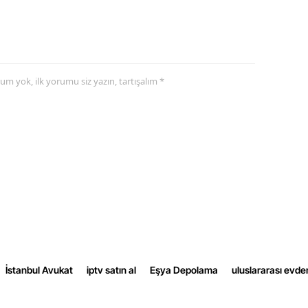
Samsun
Siirt
Sinop
yorum yok, ilk yorumu siz yazın, tartışalım *
Sivas
Tekirdağ
Tokat
Trabzon
Tunceli
Şanlıurfa
İstanbul Avukat
iptv satın al
Eşya Depolama
uluslararası evde
Uşak
Van