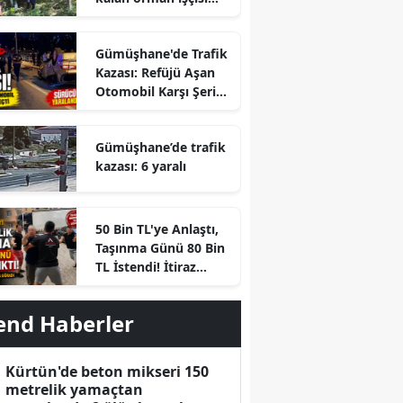
hayatını kaybetti
Gümüşhane'de Trafik
Kazası: Refüjü Aşan
Otomobil Karşı Şeride
Geçti
Gümüşhane’de trafik
kazası: 6 yaralı
r
50 Bin TL'ye Anlaştı,
Taşınma Günü 80 Bin
TL İstendi! İtiraz
Edince Ortalık Karıştı
end Haberler
Kürtün'de beton mikseri 150
metrelik yamaçtan