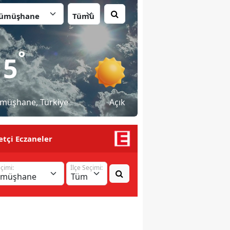
İlçe:
°
15
müşhane
, Türkiye
Açık
tçi Eczaneler
eçimi:
İlçe Seçimi: