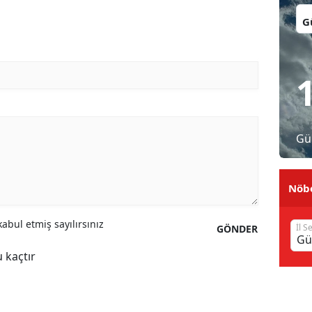
İl:
Malatya
Manisa
Kahramanmaraş
Mardin
Muğla
Gü
Muş
Nöbe
Nevşehir
Niğde
abul etmiş sayılırsınız
İl S
GÖNDER
Ordu
 kaçtır
Rize
Sakarya