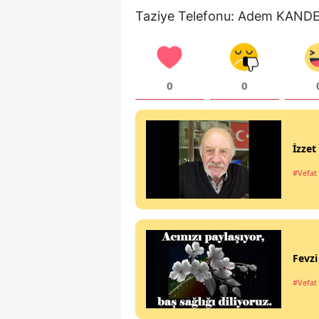
Taziye Telefonu: Adem KANDE
0
0
İzze
#Vefat 
Fevz
#Vefat 