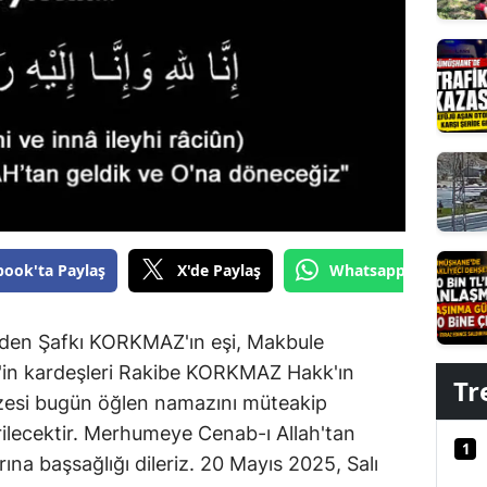
Edirne
Elazığ
Erzincan
Erzurum
Eskişehir
Gaziantep
book'ta Paylaş
X'de Paylaş
Whatsapp'tan Gönde
Giresun
Gümüşhane
inden Şafkı KORKMAZ'ın eşi, Makbule
n kardeşleri Rakibe KORKMAZ Hakk'ın
Hakkari
Tr
esi bugün öğlen namazını müteakip
Hatay
ilecektir. Merhumeye Cenab-ı Allah'tan
1
rına başsağlığı dileriz. 20 Mayıs 2025, Salı
Isparta