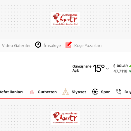
Adana
Adıyaman
Afyonkarahisar
Video Galeriler
İmsakiye
Köşe Yazarları
Ağrı
15
°
Amasya
DOLAR
Gümüşhane
Açık
47,7118
%
Ankara
Antalya
Vefat İlanları
Gurbetten
Siyaset
Spor
Du
Artvin
Aydın
Balıkesir