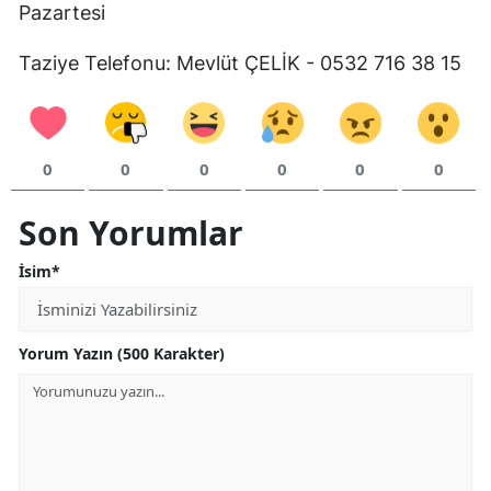
Pazartesi
Mersin
Taziye Telefonu: Mevlüt ÇELİK - 0532 716 38 15
İstanbul
İzmir
Kars
0
0
0
0
0
0
Kastamonu
Son Yorumlar
Kayseri
İsim*
Kırklareli
Kırşehir
Yorum Yazın (500 Karakter)
Kocaeli
Konya
Kütahya