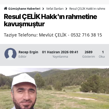
Bilecik
Vefat İlanları
Resul ÇELİK Hakk'ın rahmeti
Gümüşhane Haberleri
Resul ÇELİK Hakk'ın rahmetine
Bingöl
kavuşmuştur
Bitlis
Taziye Telefonu: Mevlüt ÇELİK - 0532 716 38 15
Bolu
Burdur
Recep Ergin
01 Haziran 2026 09:41
2689
1 D
Bursa
Editör
Yayınlanma
Gösterim
Okunma
Çanakkale
Çankırı
Çorum
Denizli
Diyarbakır