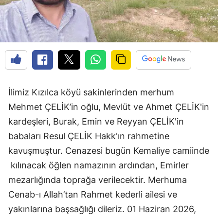
Edirne
Elazığ
Erzincan
Erzurum
İlimiz Kızılca köyü sakinlerinden merhum
Eskişehir
Mehmet ÇELİK’in oğlu, Mevlüt ve Ahmet ÇELİK'in
Gaziantep
kardeşleri, Burak, Emin ve Reyyan ÇELİK'in
Giresun
babaları Resul ÇELİK Hakk'ın rahmetine
kavuşmuştur. Cenazesi bugün Kemaliye camiinde
Gümüşhane
kılınacak öğlen namazının ardından, Emirler
Hakkari
mezarlığında toprağa verilecektir. Merhuma
Hatay
Cenab-ı Allah’tan Rahmet kederli ailesi ve
yakınlarına başsağlığı dileriz. 01 Haziran 2026,
Isparta