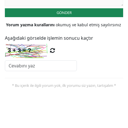
Malatya
GÖNDER
Manisa
Yorum yazma kurallarını
okumuş ve kabul etmiş sayılırsınız
Kahramanmaraş
Aşağıdaki görselde işlemin sonucu kaçtır
Mardin
Muğla
Muş
Nevşehir
* Bu içerik ile ilgili yorum yok, ilk yorumu siz yazın, tartışalım *
Niğde
Ordu
Rize
Sakarya