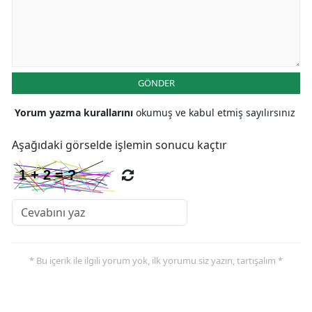
Malatya
Manisa
Kahramanmaraş
GÖNDER
Mardin
Yorum yazma kurallarını
okumuş ve kabul etmiş sayılırsınız
Muğla
Aşağıdaki görselde işlemin sonucu kaçtır
Muş
Nevşehir
Niğde
Ordu
* Bu içerik ile ilgili yorum yok, ilk yorumu siz yazın, tartışalım *
Rize
Sakarya