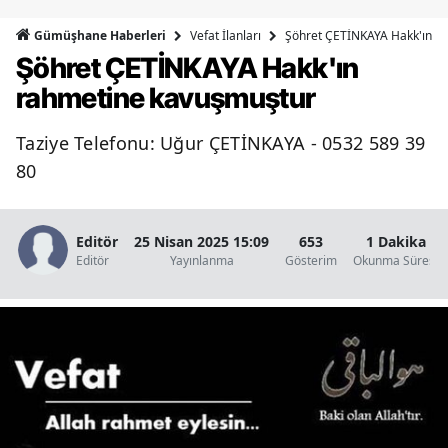
Bilecik
Vefat İlanları
Şöhret ÇETİNKAYA Hakk'ın r
Gümüşhane Haberleri
Şöhret ÇETİNKAYA Hakk'ın
Bingöl
rahmetine kavuşmuştur
Bitlis
Taziye Telefonu: Uğur ÇETİNKAYA - 0532 589 39
Bolu
80
Burdur
Bursa
Editör
25 Nisan 2025 15:09
653
1 Dakika
Editör
Yayınlanma
Gösterim
Okunma Süresi
Çanakkale
Çankırı
Çorum
Denizli
Diyarbakır