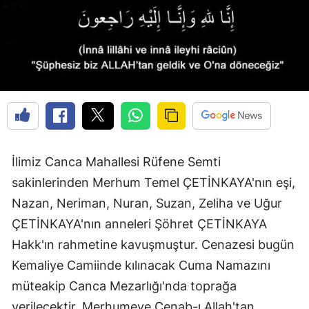
Edirne
Elazığ
Erzincan
Erzurum
Eskişehir
Gaziantep
İlimiz Canca Mahallesi Rüfene Semti
sakinlerinden Merhum Temel ÇETİNKAYA'nın eşi,
Giresun
Nazan, Neriman, Nuran, Suzan, Zeliha ve Uğur
Gümüşhane
ÇETİNKAYA'nın anneleri Şöhret ÇETİNKAYA
Hakkari
Hakk'ın rahmetine kavuşmuştur. Cenazesi bugün
Kemaliye Camiinde kılınacak Cuma Namazını
Hatay
müteakip Canca Mezarlığı'nda toprağa
Isparta
verilecektir. Merhumeye Cenab-ı Allah'tan