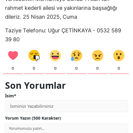
rahmet kederli ailesi ve yakınlarına başsağlığı
Mersin
dileriz. 25 Nisan 2025, Cuma
İstanbul
Taziye Telefonu: Uğur ÇETİNKAYA - 0532 589
İzmir
39 80
Kars
Kastamonu
0
0
0
0
0
0
Kayseri
Kırklareli
Son Yorumlar
Kırşehir
İsim*
Kocaeli
Konya
Yorum Yazın (500 Karakter)
Kütahya