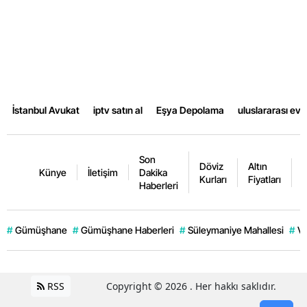
Samsun
Siirt
Sinop
Sivas
İstanbul Avukat
iptv satın al
Eşya Depolama
uluslararası ev
Tekirdağ
Son
Tokat
Döviz
Altın
K
Künye
İletişim
Dakika
Kurları
Fiyatları
F
Haberleri
Trabzon
Tunceli
#
Gümüşhane
#
Gümüşhane Haberleri
#
Süleymaniye Mahallesi
#
Ve
Şanlıurfa
Uşak
RSS
Copyright © 2026 . Her hakkı saklıdır.
Van