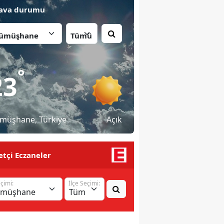
ava durumu
İlçe:
°
23
müşhane
, Türkiye
Açık
tçi Eczaneler
eçimi:
İlçe Seçimi: