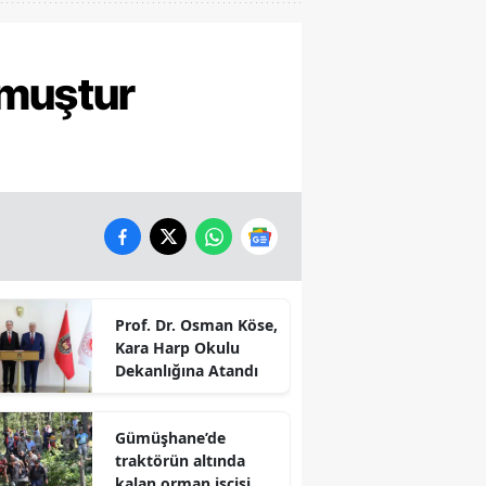
şmuştur
Prof. Dr. Osman Köse,
Kara Harp Okulu
Dekanlığına Atandı
Gümüşhane’de
traktörün altında
kalan orman işçisi