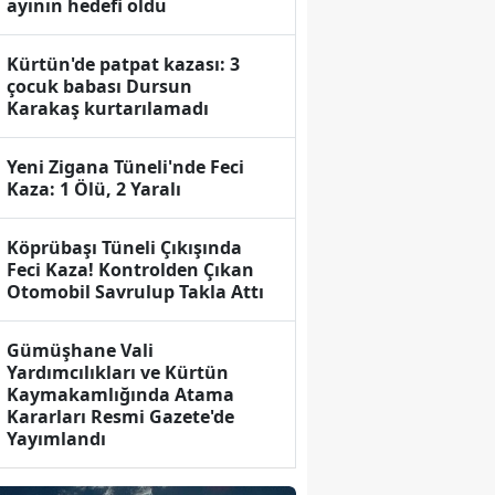
ayının hedefi oldu
Kürtün'de patpat kazası: 3
çocuk babası Dursun
Karakaş kurtarılamadı
Yeni Zigana Tüneli'nde Feci
Kaza: 1 Ölü, 2 Yaralı
Köprübaşı Tüneli Çıkışında
Feci Kaza! Kontrolden Çıkan
Otomobil Savrulup Takla Attı
Gümüşhane Vali
Yardımcılıkları ve Kürtün
Kaymakamlığında Atama
Kararları Resmi Gazete'de
Yayımlandı