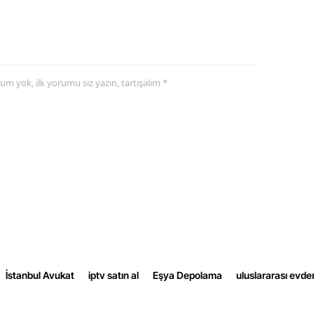
Samsun
Siirt
Sinop
yorum yok, ilk yorumu siz yazın, tartışalım *
Sivas
Tekirdağ
Tokat
Trabzon
Tunceli
Şanlıurfa
İstanbul Avukat
iptv satın al
Eşya Depolama
uluslararası evde
Uşak
Van