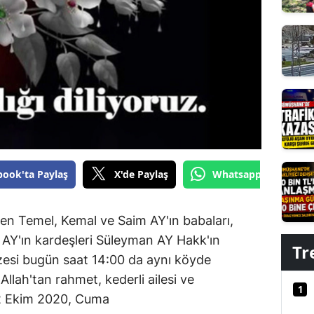
Edirne
Elazığ
Erzincan
Erzurum
Eskişehir
Gaziantep
book'ta Paylaş
X'de Paylaş
Whatsapp'tan Gönde
Giresun
Gümüşhane
den Temel, Kemal ve Saim AY'ın babaları,
AY'ın kardeşleri Süleyman AY Hakk'ın
Hakkari
Tr
esi bugün saat 14:00 da aynı köyde
Hatay
llah'tan rahmet, kederli ailesi ve
1
. 2 Ekim 2020, Cuma
Isparta