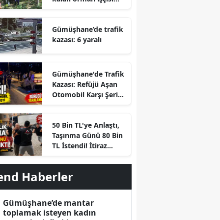
hayatını kaybetti
Gümüşhane’de trafik
kazası: 6 yaralı
Gümüşhane'de Trafik
Kazası: Refüjü Aşan
Otomobil Karşı Şeride
Geçti
r
50 Bin TL'ye Anlaştı,
Taşınma Günü 80 Bin
TL İstendi! İtiraz
Edince Ortalık Karıştı
end Haberler
Gümüşhane’de mantar
toplamak isteyen kadın