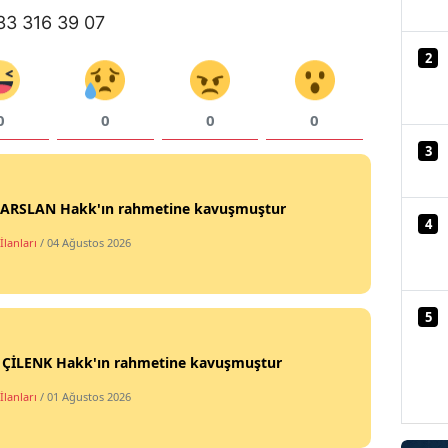
33 316 39 07
Mersin
2
İstanbul
İzmir
0
0
0
0
Kars
3
Kastamonu
t ARSLAN Hakk'ın rahmetine kavuşmuştur
4
Kayseri
İlanları
/ 04 Ağustos 2026
Kırklareli
Kırşehir
5
Kocaeli
i ÇİLENK Hakk'ın rahmetine kavuşmuştur
Konya
İlanları
/ 01 Ağustos 2026
Kütahya