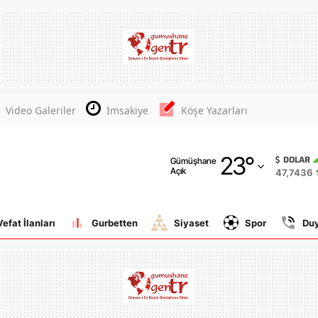
Adana
Adıyaman
Afyonkarahisar
Video Galeriler
İmsakiye
Köşe Yazarları
Ağrı
23
°
Amasya
DOLAR
Gümüşhane
Açık
47,7436
Ankara
Antalya
Vefat İlanları
Gurbetten
Siyaset
Spor
Du
Artvin
Aydın
Balıkesir