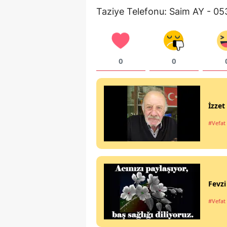
Taziye Telefonu: Saim AY - 05
0
0
İzze
#Vefat 
Fevz
#Vefat 