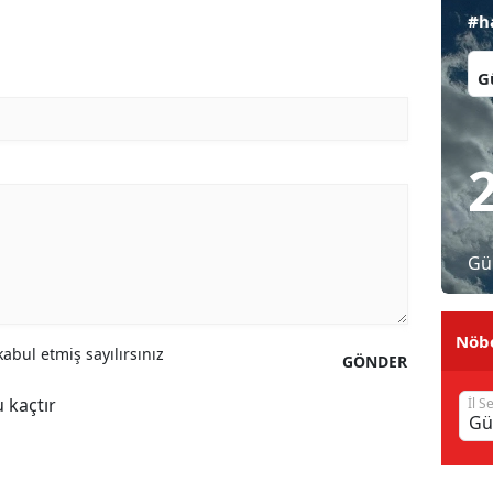
#h
Malatya
İl:
Manisa
Kahramanmaraş
Mardin
Muğla
Muş
Gü
Nevşehir
Nöbe
Niğde
abul etmiş sayılırsınız
GÖNDER
Ordu
 kaçtır
İl S
Rize
Sakarya