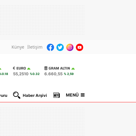
Künye
İletişim
EURO
GRAM ALTIN
55,2510
6.660,55
%0.18
%0.32
% 2,59
MENÜ
yuru
Haber Arşivi
Gazete Manşetleri
Nöbetçi Ec