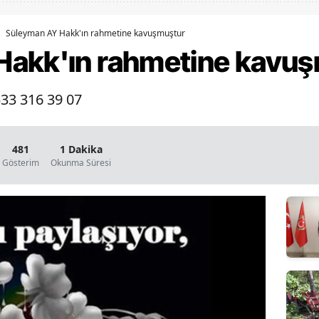
Bilecik
Süleyman AY Hakk'ın rahmetine kavuşmuştur
Bingöl
Hakk'ın rahmetine kavu
Bitlis
533 316 39 07
Bolu
Burdur
481
1 Dakika
Bursa
Gösterim
Okunma Süresi
Çanakkale
Çankırı
Çorum
Denizli
Diyarbakır