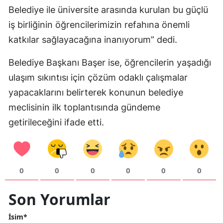
Belediye ile üniversite arasında kurulan bu güçlü
Samsun
iş birliğinin öğrencilerimizin refahına önemli
Siirt
katkılar sağlayacağına inanıyorum” dedi.
Sinop
Belediye Başkanı Başer ise, öğrencilerin yaşadığı
ulaşım sıkıntısı için çözüm odaklı çalışmalar
Sivas
yapacaklarını belirterek konunun belediye
Tekirdağ
meclisinin ilk toplantısında gündeme
Tokat
getirileceğini ifade etti.
Trabzon
Tunceli
0
0
0
0
0
0
Şanlıurfa
Son Yorumlar
Uşak
İsim*
Van