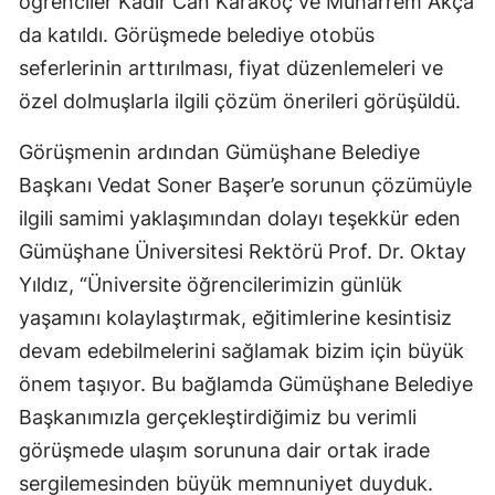
öğrenciler Kadir Can Karakoç ve Muharrem Akça
Malatya
da katıldı. Görüşmede belediye otobüs
seferlerinin arttırılması, fiyat düzenlemeleri ve
Manisa
özel dolmuşlarla ilgili çözüm önerileri görüşüldü.
Kahramanmaraş
Görüşmenin ardından Gümüşhane Belediye
Mardin
Başkanı Vedat Soner Başer’e sorunun çözümüyle
Muğla
ilgili samimi yaklaşımından dolayı teşekkür eden
Gümüşhane Üniversitesi Rektörü Prof. Dr. Oktay
Muş
Yıldız, “Üniversite öğrencilerimizin günlük
Nevşehir
yaşamını kolaylaştırmak, eğitimlerine kesintisiz
devam edebilmelerini sağlamak bizim için büyük
Niğde
önem taşıyor. Bu bağlamda Gümüşhane Belediye
Ordu
Başkanımızla gerçekleştirdiğimiz bu verimli
Rize
görüşmede ulaşım sorununa dair ortak irade
sergilemesinden büyük memnuniyet duyduk.
Sakarya