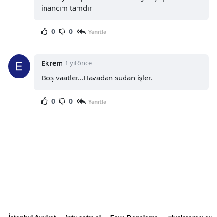
inancım tamdır
0
0
Yanıtla
Ekrem
1 yıl önce
Boş vaatler...Havadan sudan işler.
0
0
Yanıtla