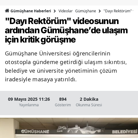
Bilecik
Videolar
Gümüşhane
"Dayı Rektörüm" vi
Gümüşhane Haberleri
"Dayı Rektörüm" videosunun
Bingöl
ardından Gümüşhane’de ulaşım
Bitlis
için kritik görüşme
Bolu
Gümüşhane Üniversitesi öğrencilerinin
Burdur
otostopla gündeme getirdiği ulaşım sıkıntısı,
Bursa
belediye ve üniversite yönetiminin çözüm
iradesiyle masaya yatırıldı.
Çanakkale
Çankırı
09 Mayıs 2025 11:26
894
2 Dakika
Yayınlanma
Gösterim
Okunma Süresi
Çorum
Denizli
Diyarbakır