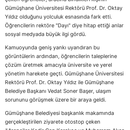
Gümüşhane Üniversitesi Rektörü Prof. Dr. Oktay
Mersin
Yıldız olduğunu yolculuk esnasında fark etti.
İstanbul
Öğrencilerin rektöre "Dayı" diye hitap ettiği anlar
İzmir
sosyal medyada büyük ilgi gördü.
Kars
Kamuoyunda geniş yankı uyandıran bu
Kastamonu
görüntülerin ardından, öğrencilerin taleplerine
çözüm üretmek amacıyla üniversite ve yerel
Kayseri
yönetim harekete geçti. Gümüşhane Üniversitesi
Kırklareli
Rektörü Prof. Dr. Oktay Yıldız ile Gümüşhane
Belediye Başkanı Vedat Soner Başer, ulaşım
Kırşehir
sorununu görüşmek üzere bir araya geldi.
Kocaeli
Gümüşhane Belediyesi başkanlık makamında
Konya
gerçekleştirilen ziyarete otostop çeken
Kütahya