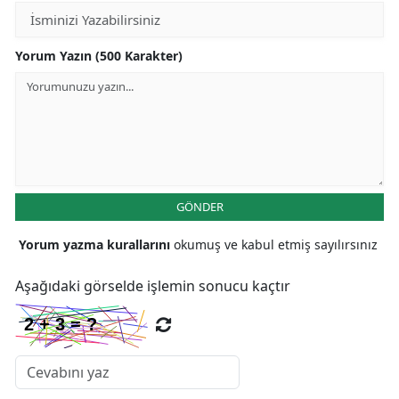
Yozgat
Yorum Yazın (500 Karakter)
Zonguldak
Aksaray
Bayburt
Karaman
GÖNDER
Kırıkkale
Yorum yazma kurallarını
okumuş ve kabul etmiş sayılırsınız
Batman
Aşağıdaki görselde işlemin sonucu kaçtır
Şırnak
Bartın
Ardahan
Iğdır