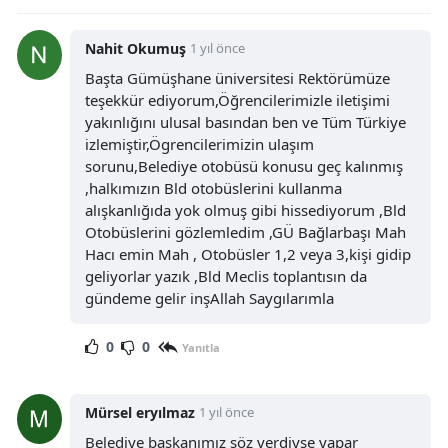
Yalova
Nahit Okumuş
1 yıl önce
Başta Gümüşhane üniversitesi Rektörümüze
Karabük
teşekkür ediyorum,Öğrencilerimizle iletişimi
Kilis
yakınlığını ulusal basından ben ve Tüm Türkiye
izlemiştir,Ögrencilerimizin ulaşım
Osmaniye
sorunu,Belediye otobüsü konusu geç kalınmış
,halkımızın Bld otobüslerini kullanma
Düzce
alışkanlığıda yok olmuş gibi hissediyorum ,Bld
Otobüslerini gözlemledim ,GÜ Bağlarbaşı Mah
Hacı emin Mah , Otobüsler 1,2 veya 3,kişi gidip
geliyorlar yazık ,Bld Meclis toplantısın da
gündeme gelir inşAllah Saygılarımla
0
0
Yanıtla
Mürsel eryılmaz
1 yıl önce
Belediye başkanımız söz verdiyse yapar