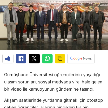
Edirne
Elazığ
Erzincan
Erzurum
Eskişehir
Gaziantep
Giresun
Gümüşhane Üniversitesi öğrencilerinin yaşadığı
Gümüşhane
ulaşım sorunları, sosyal medyada viral hale gelen
Hakkari
bir video ile kamuoyunun gündemine taşındı.
Hatay
Akşam saatlerinde yurtlarına gitmek için otostop
Isparta
çeken öğrenciler, aracına bindikleri kişinin