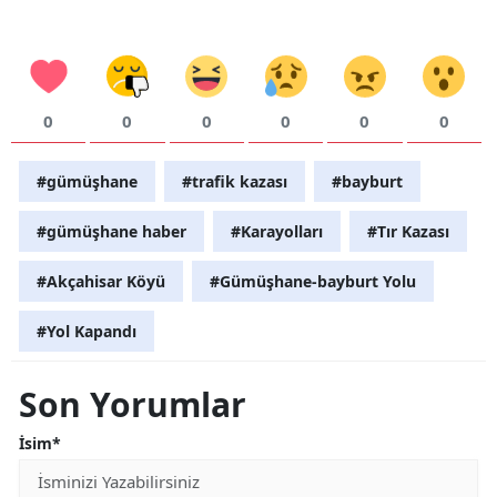
Yalova
Karabük
0
0
0
0
0
0
Kilis
Osmaniye
#gümüşhane
#trafik kazası
#bayburt
Düzce
#gümüşhane haber
#Karayolları
#Tır Kazası
#Akçahisar Köyü
#Gümüşhane-bayburt Yolu
#Yol Kapandı
Son Yorumlar
İsim*