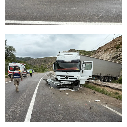
Yozgat
Zonguldak
Aksaray
Bayburt
Karaman
Kırıkkale
Batman
Şırnak
Bartın
Ardahan
Iğdır