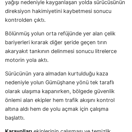
yağışı nedeniyle kayganlaşan yolda sürücüsünün
Mersin
direksiyon hakimiyetini kaybetmesi sonucu
kontrolden çıktı.
İstanbul
İzmir
Bölünmüş yolun orta refüjünde yer alan çelik
bariyerleri kırarak diğer şeride geçen tırın
Kars
akaryakıt tankının delinmesi sonucu litrelerce
Kastamonu
motorin yola aktı.
Kayseri
Sürücünün yara almadan kurtulduğu kaza
Kırklareli
nedeniyle yolun Gümüşhane yönü tek taraflı
olarak ulaşıma kapanırken, bölgede güvenlik
Kırşehir
önlemi alan ekipler hem trafik akışını kontrol
Kocaeli
altına aldı hem de yolu açmak için çalışma
Konya
başlattı.
Kütahya
Karayolları
ekiplerinin çalışması ve temizlik