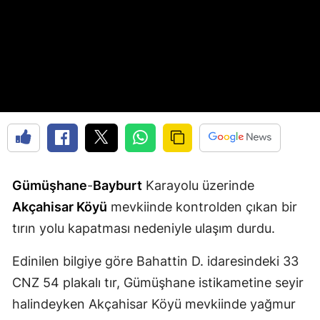
Edirne
Elazığ
Erzincan
Erzurum
Eskişehir
Gaziantep
Gümüşhane
-
Bayburt
Karayolu üzerinde
Giresun
Akçahisar Köyü
mevkiinde kontrolden çıkan bir
Gümüşhane
tırın yolu kapatması nedeniyle ulaşım durdu.
Hakkari
Edinilen bilgiye göre Bahattin D. idaresindeki 33
Hatay
CNZ 54 plakalı tır, Gümüşhane istikametine seyir
halindeyken Akçahisar Köyü mevkiinde yağmur
Isparta