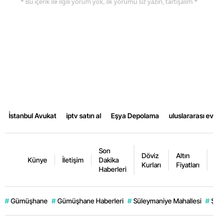
* Bu içerik ile ilgili yorum yok, ilk yorumu siz yazın, tartışalım *
İstanbul Avukat
iptv satın al
Eşya Depolama
uluslararası ev
Son
Döviz
Altın
K
Künye
İletişim
Dakika
Kurları
Fiyatları
F
Haberleri
#
Gümüşhane
#
Gümüşhane Haberleri
#
Süleymaniye Mahallesi
#
Şi