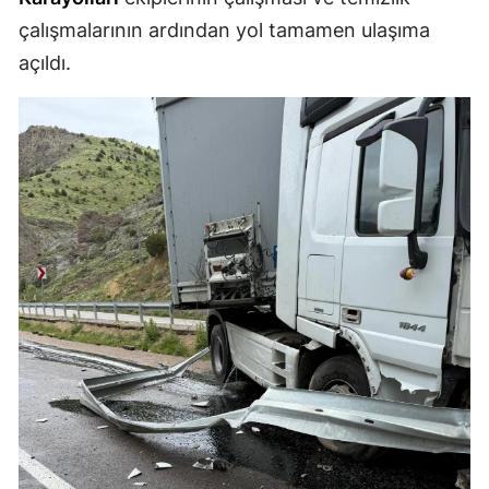
çalışmalarının ardından yol tamamen ulaşıma
Malatya
açıldı.
Manisa
Kahramanmaraş
Mardin
Muğla
Muş
Nevşehir
Niğde
Ordu
Rize
Sakarya