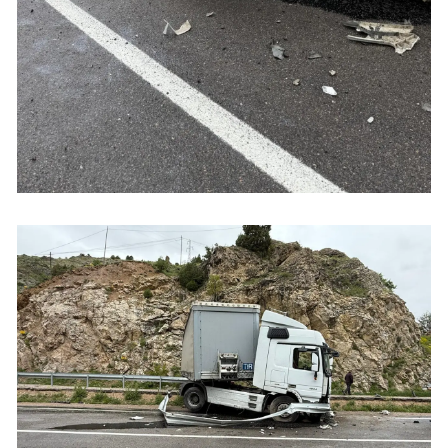
Samsun
Siirt
Sinop
Sivas
Tekirdağ
Tokat
Trabzon
Tunceli
Şanlıurfa
Uşak
Van