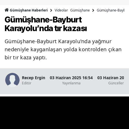
Bilecik
Videolar
Gümüşhane
Gümüşhane-Bayburt 
Gümüşhane Haberleri
Gümüşhane-Bayburt
Bingöl
Karayolu’nda tır kazası
Bitlis
Gümüşhane-Bayburt Karayolu'nda yağmur
Bolu
nedeniyle kayganlaşan yolda kontrolden çıkan
Burdur
bir tır kaza yaptı.
Bursa
Çanakkale
Recep Ergin
03 Haziran 2025 16:54
03 Haziran 2025
Editör
Yayınlanma
Güncellenm
Çankırı
Çorum
Denizli
Diyarbakır