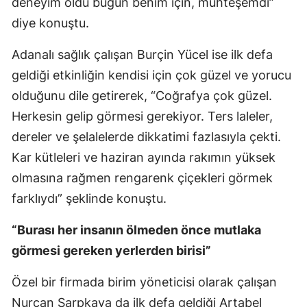
deneyim oldu bugün benim için, muhteşemdi”
diye konuştu.
Yalova
Adanalı sağlık çalışan Burçin Yücel ise ilk defa
Karabük
geldiği etkinliğin kendisi için çok güzel ve yorucu
Kilis
olduğunu dile getirerek, “Coğrafya çok güzel.
Osmaniye
Herkesin gelip görmesi gerekiyor. Ters laleler,
dereler ve şelalelerde dikkatimi fazlasıyla çekti.
Düzce
Kar kütleleri ve haziran ayında rakımın yüksek
olmasına rağmen rengarenk çiçekleri görmek
farklıydı” şeklinde konuştu.
“Burası her insanın ölmeden önce mutlaka
görmesi gereken yerlerden birisi”
Özel bir firmada birim yöneticisi olarak çalışan
Nurcan Sarpkaya da ilk defa geldiği Artabel