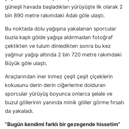
güneşli havada başladıkları yürüyüşte ilk olarak 2
Samsun
bin 890 metre rakımdaki Adalı göle ulaştı.
Siirt
Bu noktada dolu yağışına yakalanan sporcular
Sinop
buzla kaplı gölde yağışa aldırmadan fotoğraf
Sivas
çektikten ve tulum dinledikten sonra bu kez
yağmur yağışı altında 2 bin 720 metre rakımdaki
Tekirdağ
Büyük göle ulaştı.
Tokat
Araçlarından iner inmez çeşit çeşit çiçeklerin
Trabzon
kokusunu derin derin ciğerlerine dolduran
Tunceli
sporcular yürüyüş boyunca onlarca şelale ve
buzul göllerinin yanında minik göller görme fırsatı
Şanlıurfa
da yakaladı.
Uşak
“Bugün kendimi farklı bir gezegende hissetim”
Van