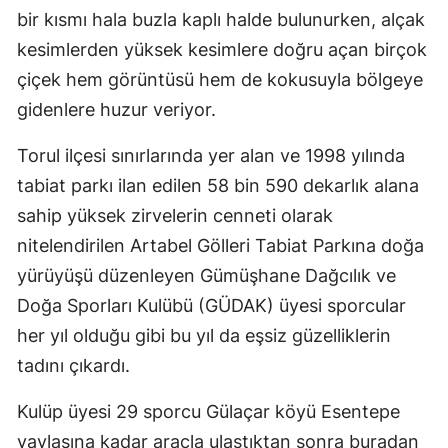
bir kısmı hala buzla kaplı halde bulunurken, alçak
Malatya
kesimlerden yüksek kesimlere doğru açan birçok
Manisa
çiçek hem görüntüsü hem de kokusuyla bölgeye
gidenlere huzur veriyor.
Kahramanmaraş
Mardin
Torul ilçesi sınırlarında yer alan ve 1998 yılında
tabiat parkı ilan edilen 58 bin 590 dekarlık alana
Muğla
sahip yüksek zirvelerin cenneti olarak
Muş
nitelendirilen Artabel Gölleri Tabiat Parkına doğa
yürüyüşü düzenleyen Gümüşhane Dağcılık ve
Nevşehir
Doğa Sporları Kulübü (GÜDAK) üyesi sporcular
Niğde
her yıl olduğu gibi bu yıl da eşsiz güzelliklerin
Ordu
tadını çıkardı.
Rize
Kulüp üyesi 29 sporcu Gülaçar köyü Esentepe
Sakarya
yaylasına kadar araçla ulaştıktan sonra buradan