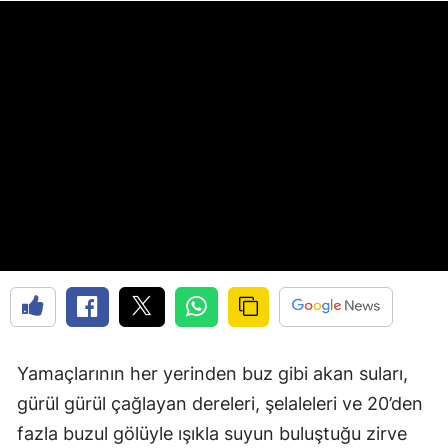
Edirne
Elazığ
Erzincan
Erzurum
Eskişehir
Gaziantep
Giresun
Gümüşhane
Hakkari
Yamaçlarının her yerinden buz gibi akan suları,
Hatay
gürül gürül çağlayan dereleri, şelaleleri ve 20’den
fazla buzul gölüyle ışıkla suyun buluştuğu zirve
Isparta