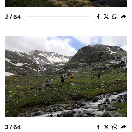
64
2 /
64
3 /