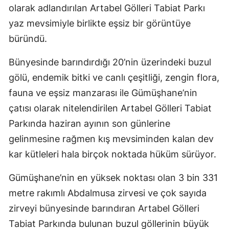
olarak adlandırılan Artabel Gölleri Tabiat Parkı
Mersin
yaz mevsimiyle birlikte eşsiz bir görüntüye
İstanbul
büründü.
İzmir
Bünyesinde barındırdığı 20’nin üzerindeki buzul
Kars
gölü, endemik bitki ve canlı çeşitliği, zengin flora,
fauna ve eşsiz manzarası ile Gümüşhane’nin
Kastamonu
çatısı olarak nitelendirilen Artabel Gölleri Tabiat
Kayseri
Parkında haziran ayının son günlerine
gelinmesine rağmen kış mevsiminden kalan dev
Kırklareli
kar kütleleri hala birçok noktada hüküm sürüyor.
Kırşehir
Gümüşhane’nin en yüksek noktası olan 3 bin 331
Kocaeli
metre rakımlı Abdalmusa zirvesi ve çok sayıda
Konya
zirveyi bünyesinde barındıran Artabel Gölleri
Tabiat Parkında bulunan buzul göllerinin büyük
Kütahya