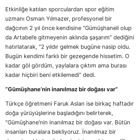
Etkinliğe katılan sporculardan spor eğitim
Yozgat
uzmanı Osman Yılmazer, profesyonel bir
Zonguldak
dağcının 2 yıl önce kendisine “Gümüşhaneli olup
Aksaray
da Artabel’e gitmeyenin aklında şaşarım” dediğini
hatırlatarak, “2 yıldır gelmek bugüne nasip oldu.
Bayburt
Bugün kendimi farklı bir gezegende hissetim. O
Karaman
kadar göl gördüm, yaylalara çıktım ama burası
kadar hiçbiri beni etkilemedi” dedi.
Kırıkkale
Batman
“Gümüşhane’nin inanılmaz bir doğası var”
Şırnak
Türkçe öğretmeni Faruk Aslan ise birkaç haftadır
doğa yürüyüşlerine başladığını belirterek,
Bartın
“Gümüşhane’nin inanılmaz bir doğası var. Bütün
Ardahan
insanları buralara bekliyoruz. İnanılmaz bir
Iğdır