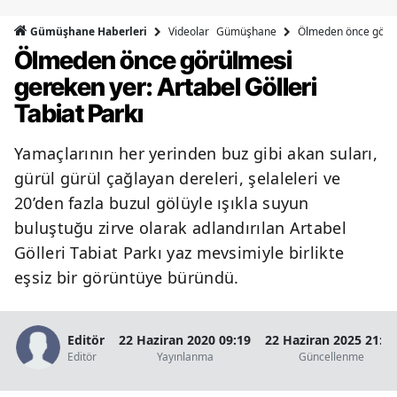
Bilecik
Videolar
Gümüşhane
Ölmeden önce görülm
Gümüşhane Haberleri
Ölmeden önce görülmesi
Bingöl
gereken yer: Artabel Gölleri
Bitlis
Tabiat Parkı
Bolu
Yamaçlarının her yerinden buz gibi akan suları,
Burdur
gürül gürül çağlayan dereleri, şelaleleri ve
Bursa
20’den fazla buzul gölüyle ışıkla suyun
buluştuğu zirve olarak adlandırılan Artabel
Çanakkale
Gölleri Tabiat Parkı yaz mevsimiyle birlikte
Çankırı
eşsiz bir görüntüye büründü.
Çorum
Editör
22 Haziran 2020 09:19
22 Haziran 2025 21:49
Denizli
Editör
Yayınlanma
Güncellenme
Diyarbakır