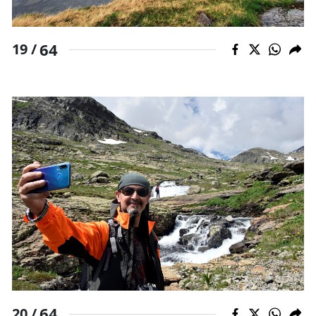
64
19 /
64
20 /