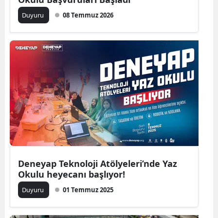
Edirne
Duyuru
08 Temmuz 2026
Elazığ
Erzincan
Erzurum
Eskişehir
Gaziantep
Giresun
Gümüşhane
Deneyap Teknoloji Atölyeleri’nde Yaz
Hakkari
Okulu heyecanı başlıyor!
Duyuru
01 Temmuz 2025
Hatay
Isparta