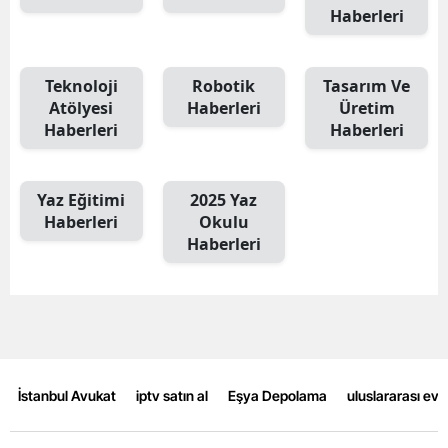
Haberleri
Malatya
Manisa
Teknoloji
Robotik
Tasarım Ve
Atölyesi
Haberleri
Üretim
Kahramanmaraş
Haberleri
Haberleri
Mardin
Muğla
Yaz Eğitimi
2025 Yaz
Haberleri
Okulu
Muş
Haberleri
Nevşehir
Niğde
Ordu
İstanbul Avukat
iptv satın al
Eşya Depolama
uluslararası ev
Rize
Sakarya