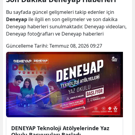
Bilecik
Bu sayfada güncel gelişmeleri takip edenler için
Bingöl
Deneyap
ile ilgili en son gelişmeler ve son dakika
Deneyap haberleri sunulmaktadır. Deneyap videoları,
Bitlis
Deneyap fotoğrafları ve Deneyap haberleri
Bolu
Güncelleme Tarihi:
Temmuz 08, 2026 09:27
Burdur
Bursa
Çanakkale
Çankırı
Çorum
Denizli
DENEYAP Teknoloji Atölyelerinde Yaz
Diyarbakır
Okulu Başvuruları Başladı