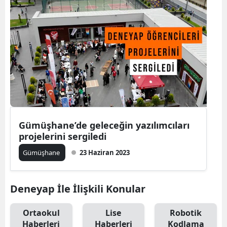
Mersin
İstanbul
İzmir
Kars
Kastamonu
Kayseri
Gümüşhane’de geleceğin yazılımcıları
projelerini sergiledi
Kırklareli
Gümüşhane
23 Haziran 2023
Kırşehir
Kocaeli
Deneyap İle İlişkili Konular
Konya
Ortaokul
Lise
Robotik
Kütahya
Haberleri
Haberleri
Kodlama