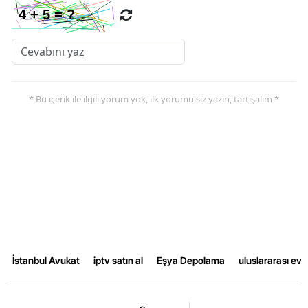
* Bu içerik ile ilgili yorum yok, ilk yorumu siz yazın, tartışalım *
İstanbul Avukat
iptv satın al
Eşya Depolama
uluslararası ev