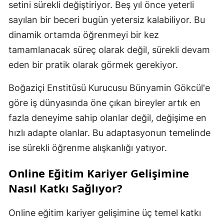
setini sürekli değiştiriyor. Beş yıl önce yeterli
Malatya
sayılan bir beceri bugün yetersiz kalabiliyor. Bu
dinamik ortamda öğrenmeyi bir kez
Manisa
tamamlanacak süreç olarak değil, sürekli devam
Kahramanmaraş
eden bir pratik olarak görmek gerekiyor.
Mardin
Boğaziçi Enstitüsü Kurucusu Bünyamin Gökcül'e
Muğla
göre iş dünyasında öne çıkan bireyler artık en
fazla deneyime sahip olanlar değil, değişime en
Muş
hızlı adapte olanlar. Bu adaptasyonun temelinde
Nevşehir
ise sürekli öğrenme alışkanlığı yatıyor.
Niğde
Online Eğitim Kariyer Gelişimine
Ordu
Nasıl Katkı Sağlıyor?
Rize
Online eğitim kariyer gelişimine üç temel katkı
Sakarya