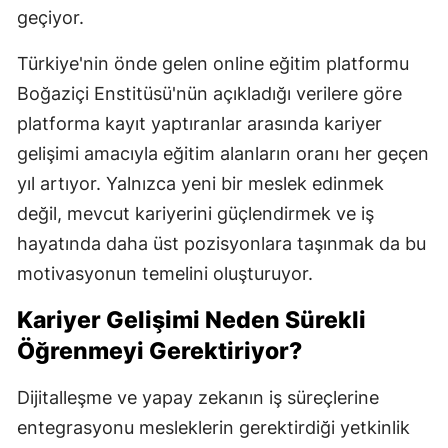
geçiyor.
Mersin
Türkiye'nin önde gelen online eğitim platformu
İstanbul
Boğaziçi Enstitüsü'nün açıkladığı verilere göre
İzmir
platforma kayıt yaptıranlar arasında kariyer
Kars
gelişimi amacıyla eğitim alanların oranı her geçen
yıl artıyor. Yalnızca yeni bir meslek edinmek
Kastamonu
değil, mevcut kariyerini güçlendirmek ve iş
Kayseri
hayatında daha üst pozisyonlara taşınmak da bu
motivasyonun temelini oluşturuyor.
Kırklareli
Kırşehir
Kariyer Gelişimi Neden Sürekli
Öğrenmeyi Gerektiriyor?
Kocaeli
Konya
Dijitalleşme ve yapay zekanın iş süreçlerine
entegrasyonu mesleklerin gerektirdiği yetkinlik
Kütahya