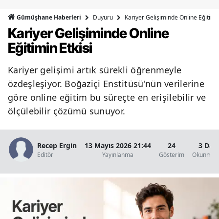
Bilecik
Duyuru
Kariyer Gelişiminde Online Eğitimin
Gümüşhane Haberleri
Kariyer Gelişiminde Online
Bingöl
Eğitimin Etkisi
Bitlis
Kariyer gelişimi artık sürekli öğrenmeyle
Bolu
özdeşleşiyor. Boğaziçi Enstitüsü'nün verilerine
Burdur
göre online eğitim bu süreçte en erişilebilir ve
ölçülebilir çözümü sunuyor.
Bursa
Çanakkale
Recep Ergin
13 Mayıs 2026 21:44
24
3 Dak
Çankırı
Editör
Yayınlanma
Gösterim
Okunma S
Çorum
Denizli
Diyarbakır