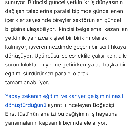
sunuyor. Birincisi güncel yetkinlik: iş dünyasının
Samsun
değişen taleplerine paralel biçimde güncellenen
içerikler sayesinde bireyler sektörün en güncel
Siirt
bilgisine ulaşabiliyor. İkincisi belgeleme: kazanılan
Sinop
yetkinlik yalnızca kişisel bir birikim olarak
Sivas
kalmıyor, işveren nezdinde geçerli bir sertifikaya
dönüşüyor. Üçüncüsü ise esneklik: çalışırken, aile
Tekirdağ
sorumluluklarını yerine getirirken ya da başka bir
Tokat
eğitimi sürdürürken paralel olarak
tamamlanabiliyor.
Trabzon
Tunceli
Yapay zekanın eğitimi ve kariyer gelişimini nasıl
dönüştürdüğünü
ayrıntılı inceleyen Boğaziçi
Şanlıurfa
Enstitüsü'nün analizi bu değişimin iş hayatına
Uşak
yansımalarını kapsamlı biçimde ele alıyor.
Van