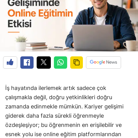
Edirne
Elazığ
Erzincan
Erzurum
Eskişehir
Gaziantep
Giresun
İş hayatında ilerlemek artık sadece çok
Gümüşhane
çalışmakla değil, doğru yetkinlikleri doğru
zamanda edinmekle mümkün. Kariyer gelişimi
Hakkari
giderek daha fazla sürekli öğrenmeyle
Hatay
özdeşleşiyor; bu öğrenmenin en erişilebilir ve
Isparta
esnek yolu ise online eğitim platformlarından