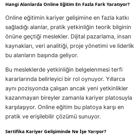
Hangi Alanlarda Online Eğitim En Fazla Fark Yaratıyor?
Yozgat
Online eğitimin kariyer gelişimine en fazla katkı
Zonguldak
sağladığı alanlar, pratik yetkinliğin teorik bilginin
önüne geçtiği meslekler. Dijital pazarlama, insan
Aksaray
kaynakları, veri analitiği, proje yönetimi ve liderlik
Bayburt
bu alanların başında geliyor.
Karaman
Bu mesleklerde yetkinliğin belgelenmesi terfi
Kırıkkale
kararlarında belirleyici bir rol oynuyor. Yıllarca
aynı pozisyonda çalışan ancak yeni yetkinlikler
Batman
kazanmayan bireyler zamanla kariyer platosuyla
Şırnak
karşılaşıyor. Online eğitim bu platoya karşı en
Bartın
pratik ve erişilebilir çözümü sunuyor.
Ardahan
Sertifika Kariyer Gelişiminde Ne İşe Yarıyor?
Iğdır