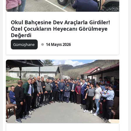
Yozgat
Okul Bahçesine Dev Araçlarla Girdiler!
Zonguldak
Özel Çocukların Heyecanı Görülmeye
Değerdi
Aksaray
Gümüşhane
14 Mayıs 2026
Bayburt
Karaman
Kırıkkale
Batman
Şırnak
Bartın
Ardahan
Iğdır