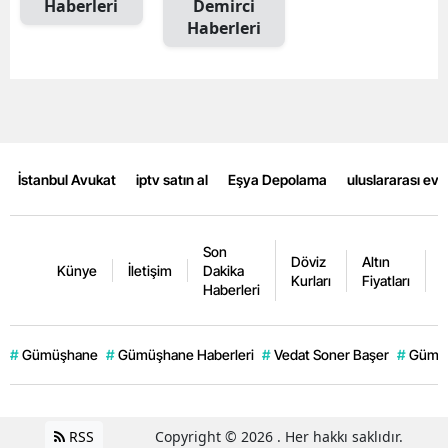
Haberleri
Demirci
Haberleri
İstanbul Avukat
iptv satın al
Eşya Depolama
uluslararası ev
Son
Döviz
Altın
K
Künye
İletişim
Dakika
Kurları
Fiyatları
F
Haberleri
#
Gümüşhane
#
Gümüşhane Haberleri
#
Vedat Soner Başer
#
Gümüş
RSS
Copyright © 2026 . Her hakkı saklıdır.