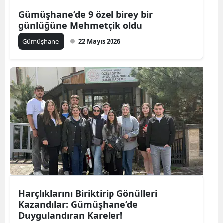
Edirne
Gümüşhane’de 9 özel birey bir
günlüğüne Mehmetçik oldu
Elazığ
Gümüşhane
22 Mayıs 2026
Erzincan
Erzurum
Eskişehir
Gaziantep
Giresun
Gümüşhane
Hakkari
Harçlıklarını Biriktirip Gönülleri
Hatay
Kazandılar: Gümüşhane’de
Duygulandıran Kareler!
Isparta