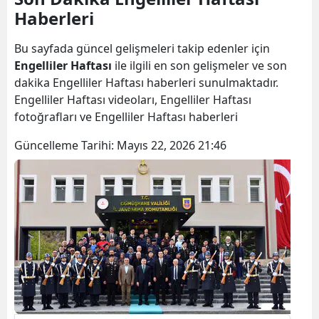
Haberleri
Bilecik
Bingöl
Bu sayfada güncel gelişmeleri takip edenler için
Engelliler Haftası
ile ilgili en son gelişmeler ve son
Bitlis
dakika Engelliler Haftası haberleri sunulmaktadır.
Engelliler Haftası videoları, Engelliler Haftası
Bolu
fotoğrafları ve Engelliler Haftası haberleri
Burdur
Güncelleme Tarihi:
Mayıs 22, 2026 21:46
Bursa
Çanakkale
Çankırı
Çorum
Denizli
Diyarbakır