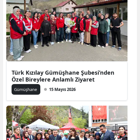
Malatya
Manisa
Kahramanmaraş
Mardin
Muğla
Türk Kızılay Gümüşhane Şubesi’nden
Muş
Özel Bireylere Anlamlı Ziyaret
Nevşehir
Gümüşhane
15 Mayıs 2026
Niğde
Ordu
Rize
Sakarya