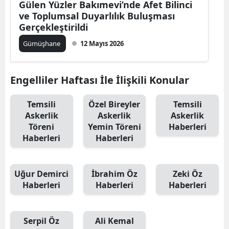
Gülen Yüzler Bakımevi’nde Afet Bilinci
ve Toplumsal Duyarlılık Buluşması
Yalova
Gerçekleştirildi
Karabük
Gümüşhane
12 Mayıs 2026
Kilis
Engelliler Haftası İle İlişkili Konular
Osmaniye
Temsili
Özel Bireyler
Temsili
Düzce
Askerlik
Askerlik
Askerlik
Töreni
Yemin Töreni
Haberleri
Haberleri
Haberleri
Uğur Demirci
İbrahim Öz
Zeki Öz
Haberleri
Haberleri
Haberleri
Serpil Öz
Ali Kemal