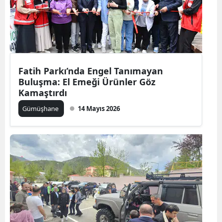
Samsun
Siirt
Sinop
Fatih Parkı’nda Engel Tanımayan
Sivas
Buluşma: El Emeği Ürünler Göz
Kamaştırdı
Tekirdağ
Gümüşhane
14 Mayıs 2026
Tokat
Trabzon
Tunceli
Şanlıurfa
Uşak
Van