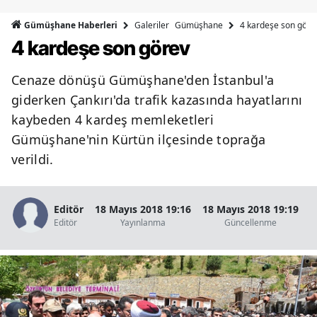
Bilecik
Galeriler
Gümüşhane
4 kardeşe son gör
Gümüşhane Haberleri
4 kardeşe son görev
Bingöl
Bitlis
Cenaze dönüşü Gümüşhane'den İstanbul'a
giderken Çankırı'da trafik kazasında hayatlarını
Bolu
kaybeden 4 kardeş memleketleri
Burdur
Gümüşhane'nin Kürtün ilçesinde toprağa
verildi.
Bursa
Çanakkale
Editör
18 Mayıs 2018 19:16
18 Mayıs 2018 19:19
Çankırı
Editör
Yayınlanma
Güncellenme
G
Çorum
Denizli
Diyarbakır