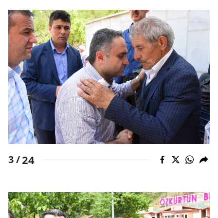
Yalova
Karabük
Kilis
Osmaniye
Düzce
24
3 /