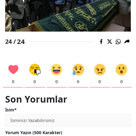
24
24 /
0
0
0
0
0
0
Son Yorumlar
İsim*
Yorum Yazın (500 Karakter)