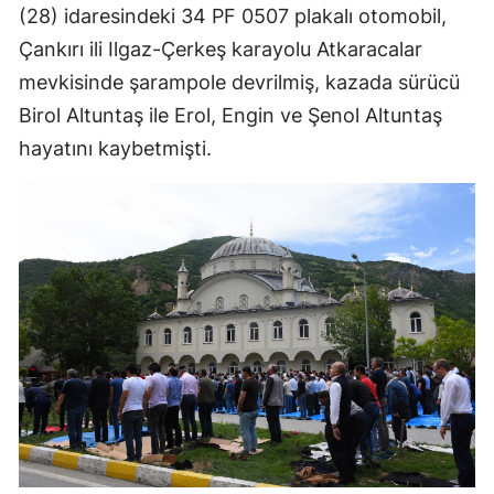
(28) idaresindeki 34 PF 0507 plakalı otomobil,
Samsun
Çankırı ili Ilgaz-Çerkeş karayolu Atkaracalar
mevkisinde şarampole devrilmiş, kazada sürücü
Siirt
Birol Altuntaş ile Erol, Engin ve Şenol Altuntaş
Sinop
hayatını kaybetmişti.
Sivas
Tekirdağ
Tokat
Trabzon
Tunceli
Şanlıurfa
Uşak
Van