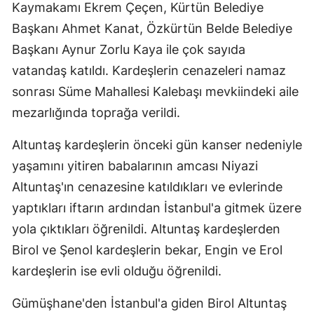
Kaymakamı Ekrem Çeçen, Kürtün Belediye
Malatya
Başkanı Ahmet Kanat, Özkürtün Belde Belediye
Başkanı Aynur Zorlu Kaya ile çok sayıda
Manisa
vatandaş katıldı. Kardeşlerin cenazeleri namaz
Kahramanmaraş
sonrası Süme Mahallesi Kalebaşı mevkiindeki aile
Mardin
mezarlığında toprağa verildi.
Muğla
Altuntaş kardeşlerin önceki gün kanser nedeniyle
Muş
yaşamını yitiren babalarının amcası Niyazi
Altuntaş'ın cenazesine katıldıkları ve evlerinde
Nevşehir
yaptıkları iftarın ardından İstanbul'a gitmek üzere
Niğde
yola çıktıkları öğrenildi. Altuntaş kardeşlerden
Birol ve Şenol kardeşlerin bekar, Engin ve Erol
Ordu
kardeşlerin ise evli olduğu öğrenildi.
Rize
Gümüşhane'den İstanbul'a giden Birol Altuntaş
Sakarya