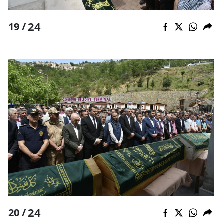
24
19 /
24
20 /