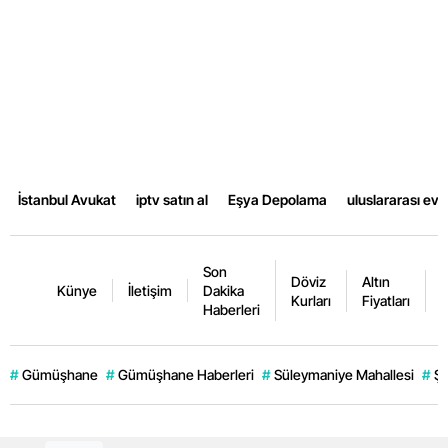
İstanbul Avukat
iptv satın al
Eşya Depolama
uluslararası ev
Son
Döviz
Altın
K
Künye
İletişim
Dakika
Kurları
Fiyatları
F
Haberleri
#
Gümüşhane
#
Gümüşhane Haberleri
#
Süleymaniye Mahallesi
#
Şi