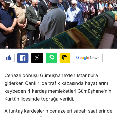
Edirne
Elazığ
Erzincan
Erzurum
Eskişehir
Gaziantep
Giresun
Cenaze dönüşü Gümüşhane'den İstanbul'a
Gümüşhane
giderken Çankırı'da trafik kazasında hayatlarını
kaybeden 4 kardeş memleketleri Gümüşhane'nin
Hakkari
Kürtün ilçesinde toprağa verildi.
Hatay
Altuntaş kardeşlerin cenazeleri sabah saatlerinde
Isparta