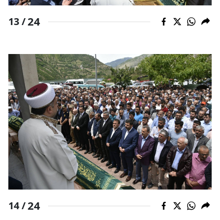
24
13 /
24
14 /