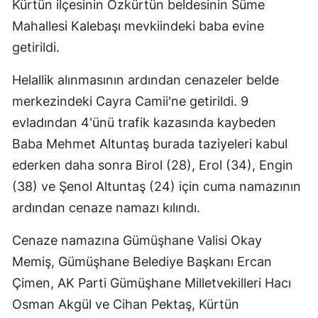
Kürtün ilçesinin Özkürtün beldesinin Süme
Mersin
Mahallesi Kalebaşı mevkiindeki baba evine
getirildi.
İstanbul
İzmir
Helallik alınmasının ardından cenazeler belde
merkezindeki Cayra Camii'ne getirildi. 9
Kars
evladından 4'ünü trafik kazasında kaybeden
Kastamonu
Baba Mehmet Altuntaş burada taziyeleri kabul
ederken daha sonra Birol (28), Erol (34), Engin
Kayseri
(38) ve Şenol Altuntaş (24) için cuma namazının
Kırklareli
ardından cenaze namazı kılındı.
Kırşehir
Cenaze namazına Gümüşhane Valisi Okay
Kocaeli
Memiş, Gümüşhane Belediye Başkanı Ercan
Konya
Çimen, AK Parti Gümüşhane Milletvekilleri Hacı
Osman Akgül ve Cihan Pektaş, Kürtün
Kütahya