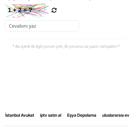
* Bu içerik ile ilgili yorum yok, ilk yorumu siz yazın, tartışalım *
İstanbul Avukat
iptv satın al
Eşya Depolama
uluslararası ev