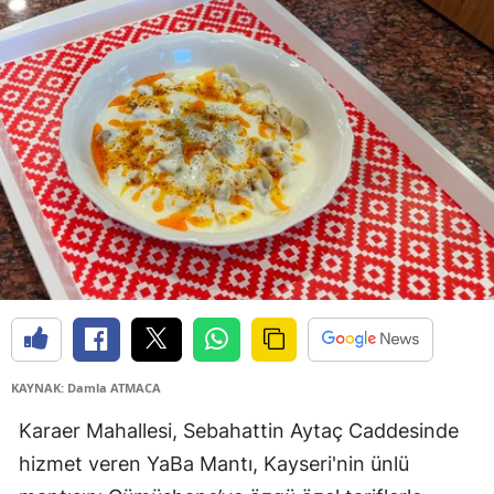
Edirne
Elazığ
Erzincan
Erzurum
Eskişehir
Gaziantep
Giresun
Gümüşhane
Hakkari
KAYNAK: Damla ATMACA
Karaer Mahallesi, Sebahattin Aytaç Caddesinde
Hatay
hizmet veren YaBa Mantı, Kayseri'nin ünlü
Isparta