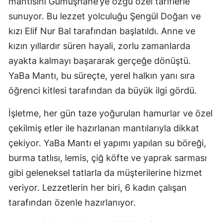
mantısını Gümüşhane’ye özgü özel tariflerle
Mersin
sunuyor. Bu lezzet yolculuğu Şengül Doğan ve
kızı Elif Nur Bal tarafından başlatıldı. Anne ve
İstanbul
kızın yıllardır süren hayali, zorlu zamanlarda
İzmir
ayakta kalmayı başararak gerçeğe dönüştü.
Kars
YaBa Mantı, bu süreçte, yerel halkın yanı sıra
öğrenci kitlesi tarafından da büyük ilgi gördü.
Kastamonu
İşletme, her gün taze yoğurulan hamurlar ve özel
Kayseri
çekilmiş etler ile hazırlanan mantılarıyla dikkat
Kırklareli
çekiyor. YaBa Mantı el yapımı yapılan su böreği,
Kırşehir
burma tatlısı, lemis, çiğ köfte ve yaprak sarması
gibi geleneksel tatlarla da müşterilerine hizmet
Kocaeli
veriyor. Lezzetlerin her biri, 6 kadın çalışan
Konya
tarafından özenle hazırlanıyor.
Kütahya