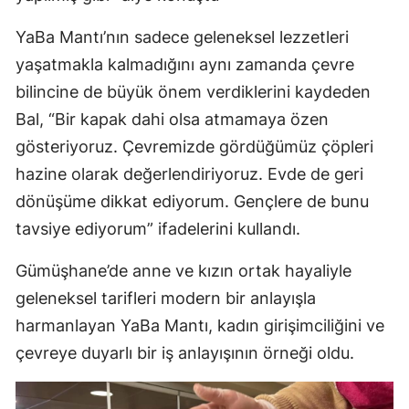
Samsun
YaBa Mantı’nın sadece geleneksel lezzetleri
yaşatmakla kalmadığını aynı zamanda çevre
Siirt
bilincine de büyük önem verdiklerini kaydeden
Sinop
Bal, “Bir kapak dahi olsa atmamaya özen
Sivas
gösteriyoruz. Çevremizde gördüğümüz çöpleri
hazine olarak değerlendiriyoruz. Evde de geri
Tekirdağ
dönüşüme dikkat ediyorum. Gençlere de bunu
Tokat
tavsiye ediyorum” ifadelerini kullandı.
Trabzon
Gümüşhane’de anne ve kızın ortak hayaliyle
Tunceli
geleneksel tarifleri modern bir anlayışla
harmanlayan YaBa Mantı, kadın girişimciliğini ve
Şanlıurfa
çevreye duyarlı bir iş anlayışının örneği oldu.
Uşak
Van