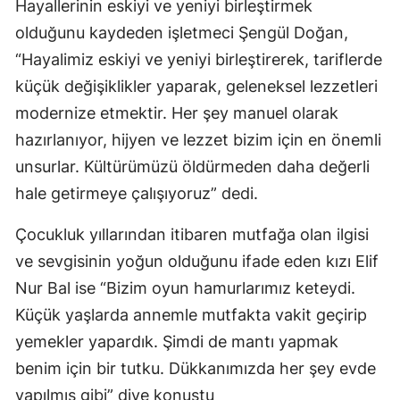
Hayallerinin eskiyi ve yeniyi birleştirmek
Malatya
olduğunu kaydeden işletmeci Şengül Doğan,
“Hayalimiz eskiyi ve yeniyi birleştirerek, tariflerde
Manisa
küçük değişiklikler yaparak, geleneksel lezzetleri
Kahramanmaraş
modernize etmektir. Her şey manuel olarak
Mardin
hazırlanıyor, hijyen ve lezzet bizim için en önemli
unsurlar. Kültürümüzü öldürmeden daha değerli
Muğla
hale getirmeye çalışıyoruz” dedi.
Muş
Çocukluk yıllarından itibaren mutfağa olan ilgisi
Nevşehir
ve sevgisinin yoğun olduğunu ifade eden kızı Elif
Niğde
Nur Bal ise “Bizim oyun hamurlarımız keteydi.
Küçük yaşlarda annemle mutfakta vakit geçirip
Ordu
yemekler yapardık. Şimdi de mantı yapmak
Rize
benim için bir tutku. Dükkanımızda her şey evde
Sakarya
yapılmış gibi” diye konuştu