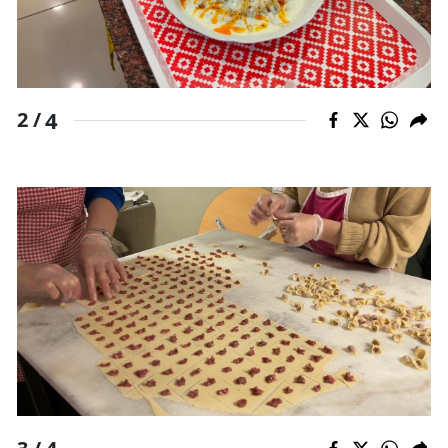
Yalova
Karabük
4
2 /
Kilis
Osmaniye
Düzce