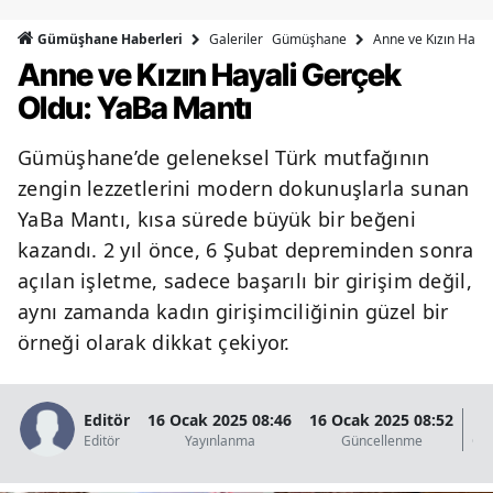
Bilecik
Galeriler
Gümüşhane
Anne ve Kızın Haya
Gümüşhane Haberleri
Anne ve Kızın Hayali Gerçek
Bingöl
Oldu: YaBa Mantı
Bitlis
Gümüşhane’de geleneksel Türk mutfağının
Bolu
zengin lezzetlerini modern dokunuşlarla sunan
Burdur
YaBa Mantı, kısa sürede büyük bir beğeni
kazandı. 2 yıl önce, 6 Şubat depreminden sonra
Bursa
açılan işletme, sadece başarılı bir girişim değil,
Çanakkale
aynı zamanda kadın girişimciliğinin güzel bir
Çankırı
örneği olarak dikkat çekiyor.
Çorum
Editör
16 Ocak 2025 08:46
16 Ocak 2025 08:52
1
Denizli
Editör
Yayınlanma
Güncellenme
Gö
Diyarbakır