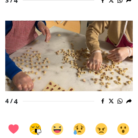
4
3 /
4
4 /