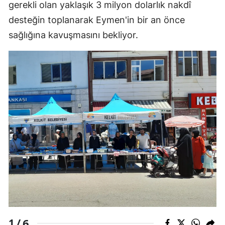
gerekli olan yaklaşık 3 milyon dolarlık nakdî
Malatya
desteğin toplanarak Eymen'in bir an önce
sağlığına kavuşmasını bekliyor.
Manisa
Kahramanmaraş
Mardin
Muğla
Muş
Nevşehir
Niğde
Ordu
Rize
6
1 /
Sakarya