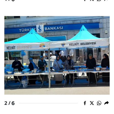
Samsun
Siirt
Sinop
Sivas
Tekirdağ
Tokat
Trabzon
Tunceli
Şanlıurfa
6
2 /
Uşak
Van