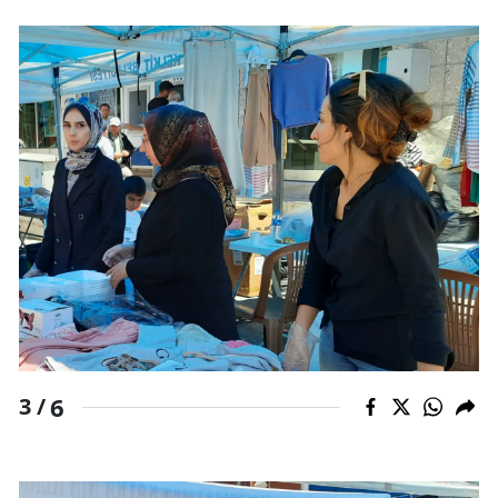
Yozgat
Zonguldak
Aksaray
Bayburt
Karaman
Kırıkkale
Batman
Şırnak
6
3 /
Bartın
Ardahan
Iğdır