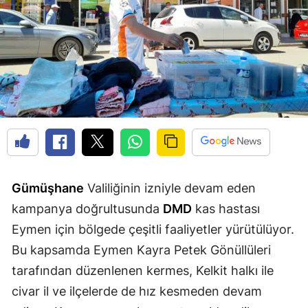
Edirne
Elazığ
Erzincan
Erzurum
Eskişehir
Gaziantep
Giresun
Gümüşhane
Valiliğinin izniyle devam eden
kampanya doğrultusunda
DMD
kas hastası
Gümüşhane
Eymen için bölgede çeşitli faaliyetler yürütülüyor.
Hakkari
Bu kapsamda Eymen Kayra Petek Gönüllüleri
tarafından düzenlenen kermes, Kelkit halkı ile
Hatay
civar il ve ilçelerde de hız kesmeden devam
Isparta