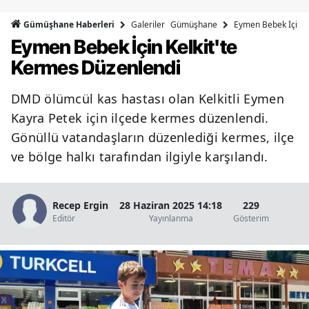
Bilecik
Galeriler
Gümüşhane
Eymen Bebek İçin K
Gümüşhane Haberleri
Eymen Bebek İçin Kelkit'te
Bingöl
Kermes Düzenlendi
Bitlis
DMD ölümcül kas hastası olan Kelkitli Eymen
Bolu
Kayra Petek için ilçede kermes düzenlendi.
Burdur
Gönüllü vatandaşların düzenlediği kermes, ilçe
ve bölge halkı tarafından ilgiyle karşılandı.
Bursa
Çanakkale
Recep Ergin
28 Haziran 2025 14:18
229
Çankırı
Editör
Yayınlanma
Gösterim
Çorum
Denizli
Diyarbakır