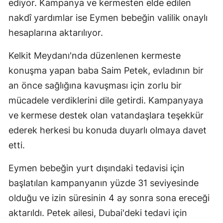
ediyor. Kampanya ve kermesten elde edilen
Mersin
nakdî yardımlar ise Eymen bebeğin valilik onaylı
hesaplarına aktarılıyor.
İstanbul
İzmir
Kelkit Meydanı'nda düzenlenen kermeste
konuşma yapan baba Saim Petek, evladının bir
Kars
an önce sağlığına kavuşması için zorlu bir
Kastamonu
mücadele verdiklerini dile getirdi. Kampanyaya
ve kermese destek olan vatandaşlara teşekkür
Kayseri
ederek herkesi bu konuda duyarlı olmaya davet
Kırklareli
etti.
Kırşehir
Eymen bebeğin yurt dışındaki tedavisi için
Kocaeli
başlatılan kampanyanın yüzde 31 seviyesinde
olduğu ve izin süresinin 4 ay sonra sona ereceği
Konya
aktarıldı. Petek ailesi, Dubai'deki tedavi için
Kütahya