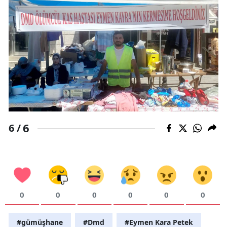
6
6 /
0
0
0
0
0
0
#gümüşhane
#Dmd
#Eymen Kara Petek