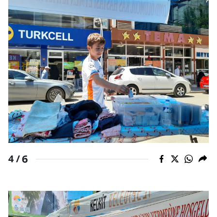
Yalova
Karabük
Kilis
Osmaniye
Düzce
6
4 /