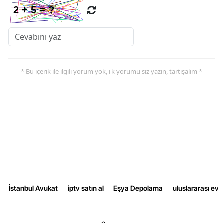
* Bu içerik ile ilgili yorum yok, ilk yorumu siz yazın, tartışalım *
İstanbul Avukat
iptv satın al
Eşya Depolama
uluslararası ev