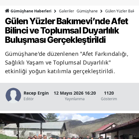
Bilecik
Galeriler
Gümüşhane
Gülen Yüzler Bakıme
Gümüşhane Haberleri
Gülen Yüzler Bakımevi’nde Afet
Bingöl
Bilinci ve Toplumsal Duyarlılık
Bitlis
Buluşması Gerçekleştirildi
Bolu
Gümüşhane'de düzenlenen "Afet Farkındalığı,
Burdur
Sağlıklı Yaşam ve Toplumsal Duyarlılık"
Bursa
etkinliği yoğun katılımla gerçekleştirildi.
Çanakkale
Recep Ergin
12 Mayıs 2026 16:20
1120
Çankırı
Editör
Yayınlanma
Gösterim
Çorum
Denizli
Diyarbakır