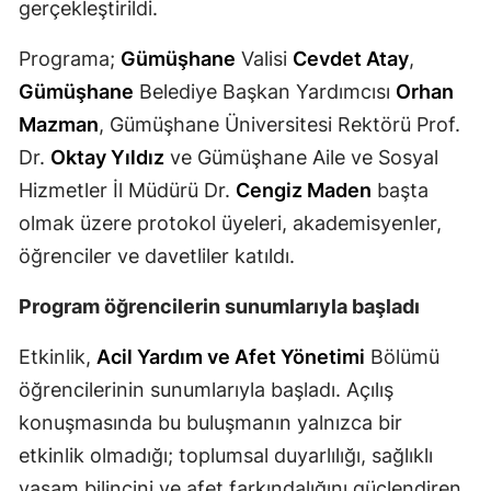
gerçekleştirildi.
Mersin
Programa;
Gümüşhane
Valisi
Cevdet Atay
,
İstanbul
Gümüşhane
Belediye Başkan Yardımcısı
Orhan
İzmir
Mazman
, Gümüşhane Üniversitesi Rektörü Prof.
Dr.
Oktay Yıldız
ve Gümüşhane Aile ve Sosyal
Kars
Hizmetler İl Müdürü Dr.
Cengiz Maden
başta
Kastamonu
olmak üzere protokol üyeleri, akademisyenler,
öğrenciler ve davetliler katıldı.
Kayseri
Kırklareli
Program öğrencilerin sunumlarıyla başladı
Kırşehir
Etkinlik,
Acil Yardım ve Afet Yönetimi
Bölümü
öğrencilerinin sunumlarıyla başladı. Açılış
Kocaeli
konuşmasında bu buluşmanın yalnızca bir
Konya
etkinlik olmadığı; toplumsal duyarlılığı, sağlıklı
Kütahya
yaşam bilincini ve afet farkındalığını güçlendiren