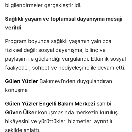
bilgilendirmeler gerçekleştirildi.
Samsun
Sağlıklı yaşam ve toplumsal dayanışma mesajı
Siirt
verildi
Sinop
Program boyunca sağlıklı yaşamın yalnızca
Sivas
fiziksel değil; sosyal dayanışma, bilinç ve
Tekirdağ
paylaşım ile güçlendiği vurgulandı. Etkinlik sosyal
faaliyetler, sohbet ve hediyeleşme ile devam etti.
Tokat
Gülen Yüzler
Bakımevi’nden duygulandıran
Trabzon
konuşma
Tunceli
Gülen Yüzler Engelli Bakım Merkezi
sahibi
Şanlıurfa
Güven Ülker
konuşmasında merkezin kuruluş
Uşak
hikâyesini ve yürüttükleri hizmetleri ayrıntılı
şekilde anlattı.
Van