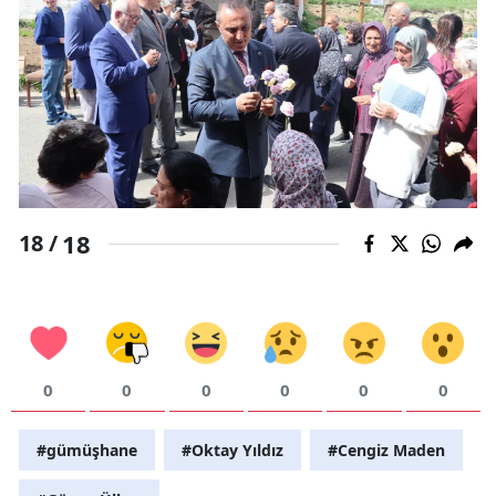
18
18 /
0
0
0
0
0
0
#gümüşhane
#Oktay Yıldız
#Cengiz Maden