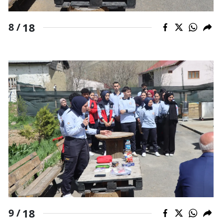
18
8 /
18
9 /