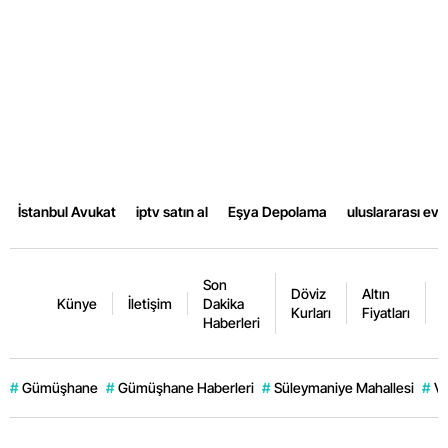
İstanbul Avukat
iptv satın al
Eşya Depolama
uluslararası ev
Son
Döviz
Altın
K
Künye
İletişim
Dakika
Kurları
Fiyatları
F
Haberleri
#
Gümüşhane
#
Gümüşhane Haberleri
#
Süleymaniye Mahallesi
#
Ve