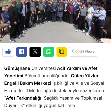
Edirne
Elazığ
Erzincan
Erzurum
Eskişehir
Gaziantep
Giresun
Gümüşhane
Üniversitesi
Acil Yardım ve Afet
Yönetimi
Bölümü öncülüğünde,
Gülen Yüzler
Gümüşhane
Engelli Bakım Merkezi
iş birliği ve Aile ve Sosyal
Hakkari
Hizmetler İl Müdürlüğü destekleriyle düzenlenen
Hatay
“
Afet Farkındalığı
, Sağlıklı Yaşam ve Toplumsal
Duyarlılık” etkinliği yoğun katılımla
Isparta