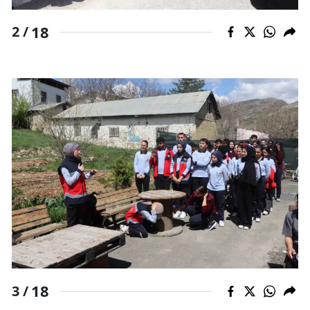
18
2 /
18
3 /