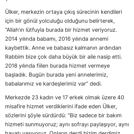
Yozgat
Ülker, merkezin ortaya çıkış sürecinin kendileri
için bir gönül yolculuğu olduğunu belirterek,
Zonguldak
“Allah’ın lütfuyla burada bir hizmet veriyoruz.
Aksaray
2014 yılında babamı, 2016 yılında annemi
kaybettik. Anne ve babasız kalmanın ardından
Bayburt
Rabbim bize çok daha büyük bir aile nasip etti.
Karaman
2018 yılında fiilen burada hizmet vermeye
Kırıkkale
başladık. Bugün burada yeni annelerimiz,
babalarımız ve kardeşlerimiz var” dedi.
Batman
Şırnak
Merkezde 23 kadın ve 17 erkek olmak üzere 40
misafire hizmet verdiklerini ifade eden Ülker,
Bartın
sözlerini şöyle sürdürdü: “Biz sadece bir bakım
Ardahan
hizmeti sunmuyoruz; aynı sofrayı paylaşıyor, aynı
hayatı yaşıyoruz. Onların derdi bizim derdimiz,
Iğdır