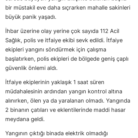
bir müstakil eve daha sıçrarken mahalle sakinleri
Mersin
büyük panik yaşadı.
İstanbul
İhbar üzerine olay yerine çok sayıda 112 Acil
İzmir
Sağlık, polis ve itfaiye ekibi sevk edildi. İtfaiye
Kars
ekipleri yangını söndürmek için çalışma
başlatırken, polis ekipleri de bölgede geniş çaplı
Kastamonu
güvenlik önlemi aldı.
Kayseri
İtfaiye ekiplerinin yaklaşık 1 saat süren
Kırklareli
müdahalesinin ardından yangın kontrol altına
Kırşehir
alınırken, ölen ya da yaralanan olmadı. Yangında
Kocaeli
2 binanın çatıları ve eklentilerinde maddi hasar
meydana geldi.
Konya
Yangının çıktığı binada elektrik olmadığı
Kütahya