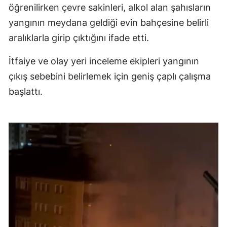
öğrenilirken çevre sakinleri, alkol alan şahısların
Malatya
yangının meydana geldiği evin bahçesine belirli
Manisa
aralıklarla girip çıktığını ifade etti.
Kahramanmaraş
İtfaiye ve olay yeri inceleme ekipleri yangının
çıkış sebebini belirlemek için geniş çaplı çalışma
Mardin
başlattı.
Muğla
Muş
Nevşehir
Niğde
Ordu
Rize
Sakarya