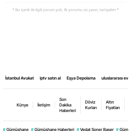
* Bu içerik ile ilgili yorum yok, ilk yorumu siz yazın, tartışalım *
İstanbul Avukat
iptv satın al
Eşya Depolama
uluslararası ev
Son
Döviz
Altın
K
Künye
İletişim
Dakika
Kurları
Fiyatları
F
Haberleri
#
Gümüşhane
#
Gümüşhane Haberleri
#
Vedat Soner Başer
#
Gümüş