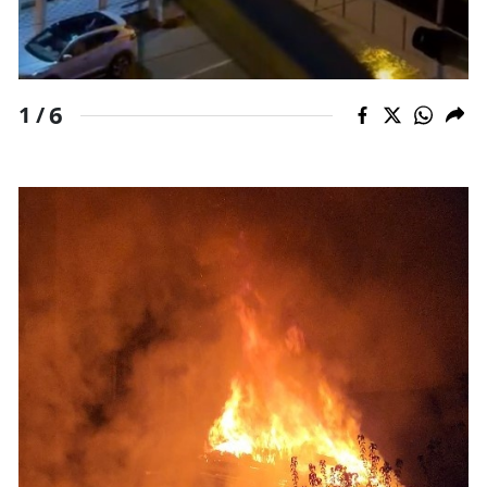
Yozgat
Zonguldak
6
1 /
Aksaray
Bayburt
Karaman
Kırıkkale
Batman
Şırnak
Bartın
Ardahan
Iğdır