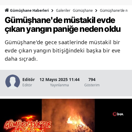
Bilecik
Galeriler
Gümüşhane
Gümüşhane'de müsta
Gümüşhane Haberleri
Gümüşhane'de müstakil evde
Bingöl
çıkan yangın paniğe neden oldu
Bitlis
Gümüşhane'de gece saatlerinde müstakil bir
Bolu
evde çıkan yangın bitişiğindeki başka bir eve
Burdur
daha sıçradı.
Bursa
Çanakkale
Editör
12 Mayıs 2025 11:44
794
Editör
Yayınlanma
Gösterim
Çankırı
Çorum
Denizli
Diyarbakır