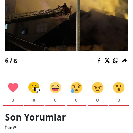
6
6 /
0
0
0
0
0
0
Son Yorumlar
İsim*