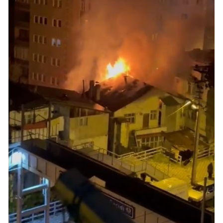
Samsun
Siirt
Sinop
Sivas
Tekirdağ
Tokat
Trabzon
Tunceli
Şanlıurfa
Uşak
Van