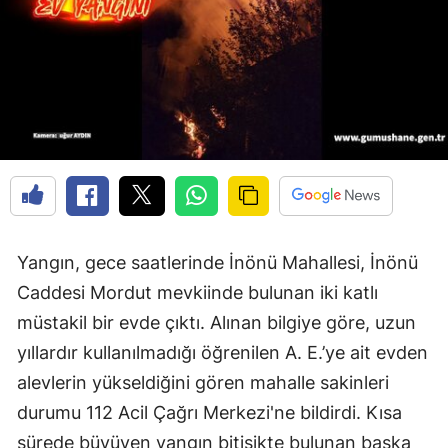
Edirne
Elazığ
Erzincan
Erzurum
Eskişehir
Gaziantep
Yangın, gece saatlerinde İnönü Mahallesi, İnönü
Giresun
Caddesi Mordut mevkiinde bulunan iki katlı
Gümüşhane
müstakil bir evde çıktı. Alınan bilgiye göre, uzun
yıllardır kullanılmadığı öğrenilen A. E.’ye ait evden
Hakkari
alevlerin yükseldiğini gören mahalle sakinleri
Hatay
durumu 112 Acil Çağrı Merkezi'ne bildirdi. Kısa
Isparta
sürede büyüyen yangın bitişikte bulunan başka