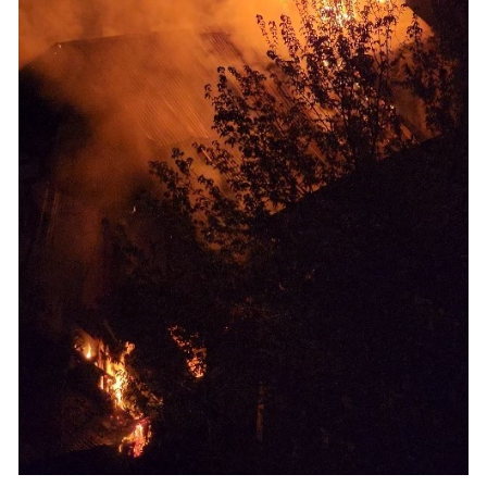
Yalova
Karabük
Kilis
Osmaniye
Düzce